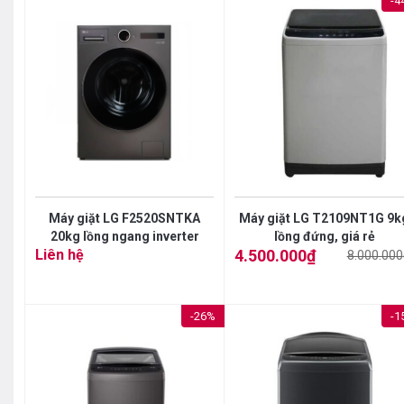
-4
Máy giặt LG F2520SNTKA
Máy giặt LG T2109NT1G 9k
20kg lồng ngang inverter
lồng đứng, giá rẻ
Liên hệ
4.500.000
₫
8.000.000
Giá
Giá
gốc
hiện
là:
tại
8.000.000₫.
là:
4.500.000₫.
-26%
-1