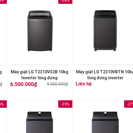
4%
-28%
g
Máy giặt LG T2310VS2B 10kg
Máy giặt LG T2310VBTN 10k
Inverter lồng đứng
lồng đứng inverter
6.500.000
₫
Liên hệ
₫
9.000.000
₫
Giá
Giá
gốc
hiện
là:
tại
9.000.000₫.
là:
6.500.000₫.
5%
-25%
-2