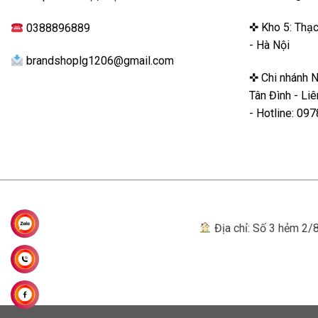
✜ Kho 5: Thạc
0388896889
- Hà Nội
brandshoplg1206@gmail.com
✜ Chi nhánh 
Tân Đình - Li
- Hotline: 0
Địa chỉ: Số 3 hẻm 2/