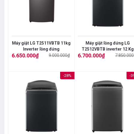
Máy giặt LG T2511VBTB 11kg
Máy giặt lồng đứng LG
Inverter lồng đứng
T2512VBTB inverter 12 Kg
6.650.000
₫
6.700.000
₫
9.000.000
₫
7.850.000
Giá
Giá
Giá
Giá
gốc
hiện
gốc
hiện
là:
tại
là:
tại
9.000.000₫.
là:
7.850.000₫.
là:
6.650.000₫.
6.700.000₫.
-28%
-3