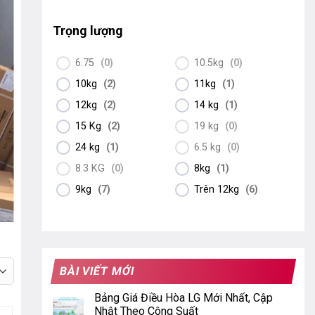
Trọng lượng
6.75
(
0
)
10.5kg
(
0
)
10kg
(
2
)
11kg
(
1
)
12kg
(
2
)
14 kg
(
1
)
15 Kg
(
2
)
19 kg
(
0
)
24 kg
(
1
)
6.5 kg
(
0
)
8.3 KG
(
0
)
8kg
(
1
)
9kg
(
7
)
Trên 12kg
(
6
)
BÀI VIẾT MỚI
Bảng Giá Điều Hòa LG Mới Nhất, Cập
Nhật Theo Công Suất