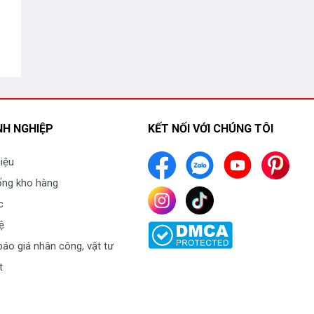
H NGHIỆP
KẾT NỐI VỚI CHÚNG TÔI
hiệu
ống kho hàng
c
ệ
áo giá nhân công, vật tư
t