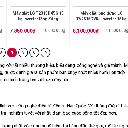
Máy giặt LG T2315DX5G 15
Máy giặt lồng đứng LG
kg inverter lồng đứng
TV2515DV5J inverter 15kg
7.850.000
₫
8.100.000
₫
₫
10.000.000
₫
11.200.000
Giá
Giá
Giá
Giá
gốc
hiện
gốc
hiện
là:
tại
là:
tại
10.000.000₫.
là:
11.200.000₫.
là:
7.850.000₫.
8.100.000₫.
3
4
5
6
g với rất nhiều thương hiệu, kiểu dáng, công nghệ và giá thành. 
g, được đánh giá là sản phẩm bán chạy nhất nhiều năm liên tiếp.
 tìm hiểu trong bài viết sau đây nhé.
lĩnh vực công nghệ điện tử đến từ Hàn Quốc. Với thông điệp ” Life
rải nghiệm tuyệt vời nhất, đảm bảo cuộc sống tốt đẹp hơn.
ượng nhất với công nghệ hiện đại hàng đầu thế giới, một trong 