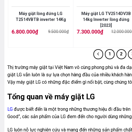
Máy giặt lồng đứng LG
Máy giặt LG TV2514DV3B
T2514VBTB inverter 14Kg
14kg Inverter lồng đứng
[2023]
6.800.000
₫
7.300.000
₫
9.500.000
₫
12.000.000
Giá
Giá
Giá
Giá
gốc
hiện
gốc
hiện
là:
tại
là:
tại
9.500.000₫.
là:
12.000.000₫.
là:
6.800.000₫.
7.300.000₫.
1
2
Thị trường máy giặt tại Việt Nam vô cùng phong phú và đa dạn
giặt LG vẫn luôn là sự lựa chọn hàng đầu của nhiều khách hàn
Vậy máy giặt LG có những đặc điểm gì nổi bật, cùng chúng tôi
Tổng quan về máy giặt LG
LG
được biết đến là một trong những thương hiệu đi đầu trên 
Good”, các sản phẩm của LG đem đến cho người dùng những t
LG luôn nỗ lực nghiên cứu và mang đến những sản phẩm chất l