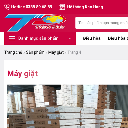
Chuyển
Hotline 0388.89.68.89
Hệ thống Kho Hàng
đến
nội
Tìm
dung
kiếm:
Điều hòa
Điều hòa 
Danh mục sản phẩm
Trang chủ
»
Sản phẩm
»
Máy giặt
»
Trang 4
Máy giặt