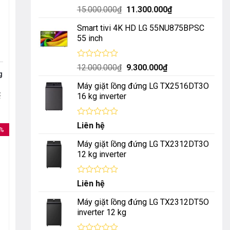
Được
Giá
Giá
15.000.000
₫
11.300.000
₫
xếp
gốc
hiện
hạng
Smart tivi 4K HD LG 55NU875BPSC
là:
tại
0
55 inch
5
15.000.000₫.
là:
sao
11.300.000₫.
Được
Giá
Giá
12.000.000
₫
9.300.000
₫
xếp
g
gốc
hiện
hạng
Máy giặt lồng đứng LG TX2516DT3O
là:
tại
0
₫
16 kg inverter
5
12.000.000₫.
là:
sao
9.300.000₫.
Được
Liên hệ
8%
xếp
hạng
Máy giặt lồng đứng LG TX2312DT3O
0
12 kg inverter
5
sao
Được
Liên hệ
xếp
hạng
Máy giặt lồng đứng LG TX2312DT5O
0
inverter 12 kg
5
sao