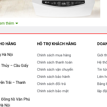
em thêm
họn hoàn hảo cho mọi gia đình
HO HÀNG
HỖ TRỢ KHÁCH HÀNG
DOAN
rộng ra các nước khác như Việt Nam, Trung Quốc.
g Hà Nội
Chính sách mua hàng
Giới t
 LG
Chính sách thanh toán
Hệ th
 Thủy – Cầu Giấy
Chính sách vận chuyển
Tin tứ
giá cao như:
Chính sách bảo hành
Liên h
ễn Trãi – Thanh
Chính sách đổi trả
Bảng b
Chính sách bảo mật
lắp đặ
p Đồng hồ Văn Phú
Hà Nội