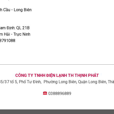
h Cầu - Long Biên
Nam Định: QL 21B
êm Hải - Trực Ninh
978791088
CÔNG TY TNHH ĐIỆN LẠNH TH THỊNH PHÁT
85/37 tổ 5, Phố Tư Đình, Phường Long Biên, Quận Long Biên, Th
0388896889