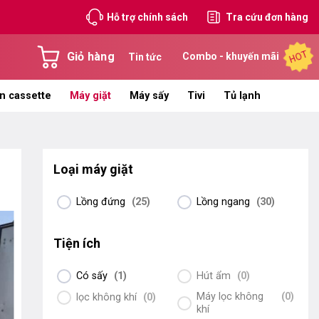
Hỗ trợ chính sách
Tra cứu đơn hàng
HOT
Giỏ hàng
Combo - khuyến mãi
Tin tức
n cassette
Máy giặt
Máy sấy
Tivi
Tủ lạnh
Loại máy giặt
Lồng đứng
(
25
)
Lồng ngang
(
30
)
Tiện ích
Có sấy
(
1
)
Hút ẩm
(
0
)
Máy lọc không
(
0
)
lọc không khí
(
0
)
khí