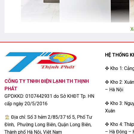
X
Máy giặt LG – sự lựa c
HỆ THỐNG K
Máy giặt LG
không chỉ được sản xuất ở Hàn Quốc mà còn mở 
✜ Kho 1: Cản
Những ưu điểm nổi bật của máy giặt
CÔNG TY TNHH ĐIỆN LẠNH TH THỊNH
✜ Kho 2: Xuân
PHÁT
– Hà Nội
Máy giặt LG có nhiều ưu điểm nổi bật, được khách hàng đánh 
GPDKKD: 0107442931 do Sở KHĐT Tp. HN
✜ Kho 3: Nguy
cấp ngày 20/5/2016
Thiết kế bắt mắt, bền bỉ
Xuân
Địa chỉ: Số 3 hẻm 2/85/37 tổ 5, Phố Tư
✜ Kho 4: Thá
Đình, Phường Long Biên, Quận Long Biên,
– Hà Đông – 
Thành phố Hà Nội, Việt Nam