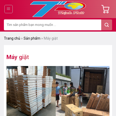
Chuyển
đến
nội
Tìm
dung
kiếm:
Trang chủ
»
Sản phẩm
»
Máy giặt
Máy giặt