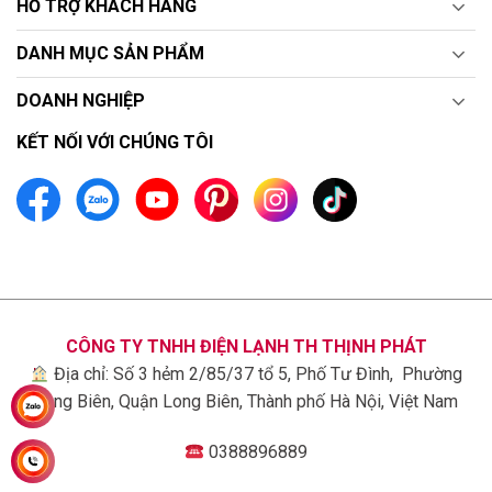
HỖ TRỢ KHÁCH HÀNG
DANH MỤC SẢN PHẨM
DOANH NGHIỆP
KẾT NỐI VỚI CHÚNG TÔI
LG luôn chú trọng trong từng chi tiết, vì vậy mà máy giặt
LG có thiết kế vô cùng sang trọng, tinh tế và bền bỉ:
Vỏ ngoài của máy giặt được làm từ chất liệu cao
CÔNG TY TNHH ĐIỆN LẠNH TH THỊNH PHÁT
cấp, có khả năng chống xước, chống bụi, chống rỉ
Địa chỉ: Số 3 hẻm 2/85/37 tổ 5, Phố Tư Đình, Phường
sét và độ bền cao.
Long Biên, Quận Long Biên, Thành phố Hà Nội, Việt Nam
Lồng giặt và mâm giặt được làm từ thép không gỉ
cho phép máy chịu được tốc độ vắt cao để vắt
0388896889
khô quần áo, dễ dàng vệ sinh, hạn chế nấm mốc.