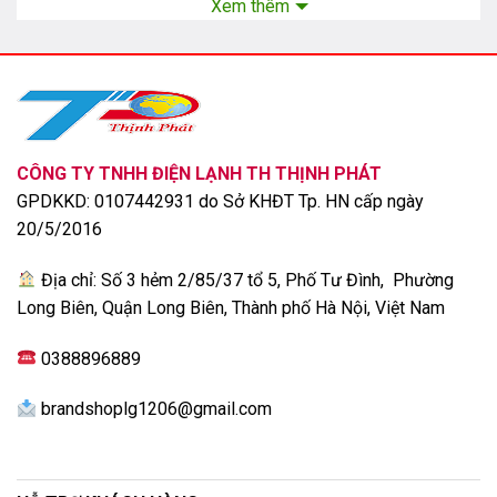
Xem thêm
Máy giặt LG
không chỉ được sản xuất ở Hàn Quốc mà còn
mở rộng ra các nước khác như Việt Nam, Trung Quốc.
Những ưu điểm nổi bật của máy giặt LG
Máy giặt LG có nhiều ưu điểm nổi bật, được khách hàng
CÔNG TY TNHH ĐIỆN LẠNH TH THỊNH PHÁT
đánh giá cao như:
GPDKKD: 0107442931 do Sở KHĐT Tp. HN cấp ngày
20/5/2016
Thiết kế bắt mắt, bền bỉ
Địa chỉ: Số 3 hẻm 2/85/37 tổ 5, Phố Tư Đình, Phường
Long Biên, Quận Long Biên, Thành phố Hà Nội, Việt Nam
0388896889
brandshoplg1206@gmail.com