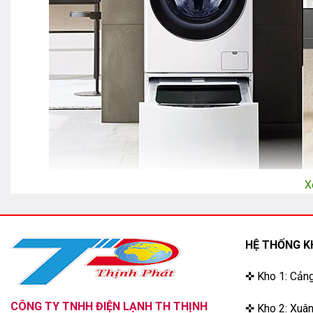
X
Máy giặt LG – sự lựa c
HỆ THỐNG K
Máy giặt LG
không chỉ được sản xuất ở Hàn Quốc mà còn mở 
✜ Kho 1: Cản
Những ưu điểm nổi bật của máy giặt
CÔNG TY TNHH ĐIỆN LẠNH TH THỊNH
✜ Kho 2: Xuân