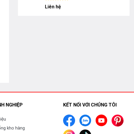
Được
Liên hệ
xếp
hạng
0
5
sao
H NGHIỆP
KẾT NỐI VỚI CHÚNG TÔI
hiệu
ống kho hàng