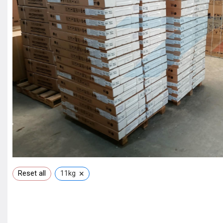
×
Reset all
11kg