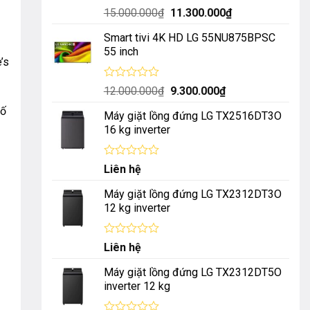
Được
Giá
Giá
15.000.000
₫
11.300.000
₫
xếp
gốc
hiện
hạng
Smart tivi 4K HD LG 55NU875BPSC
là:
tại
0
55 inch
5
15.000.000₫.
là:
’s
sao
11.300.000₫.
Được
Giá
Giá
12.000.000
₫
9.300.000
₫
xếp
gốc
hiện
số
hạng
Máy giặt lồng đứng LG TX2516DT3O
là:
tại
0
16 kg inverter
5
12.000.000₫.
là:
sao
9.300.000₫.
Được
Liên hệ
xếp
hạng
Máy giặt lồng đứng LG TX2312DT3O
0
12 kg inverter
5
sao
Được
Liên hệ
xếp
hạng
Máy giặt lồng đứng LG TX2312DT5O
0
inverter 12 kg
5
sao