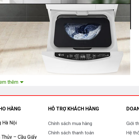
em thêm
họn hoàn hảo cho mọi gia đình
HO HÀNG
HỖ TRỢ KHÁCH HÀNG
DOAN
rộng ra các nước khác như Việt Nam, Trung Quốc.
g Hà Nội
Chính sách mua hàng
Giới t
 LG
Chính sách thanh toán
Hệ th
 Thủy – Cầu Giấy