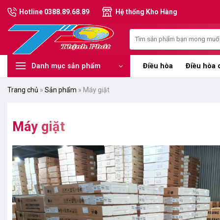
Chuyển
Hotline 0388.89.68.89
Hệ thống Kho Hàng
đến
nội
Tìm
dung
kiếm:
Điều hòa
Điều hòa 
Danh mục sản phẩm
Trang chủ
»
Sản phẩm
»
Máy giặt
Máy giặt