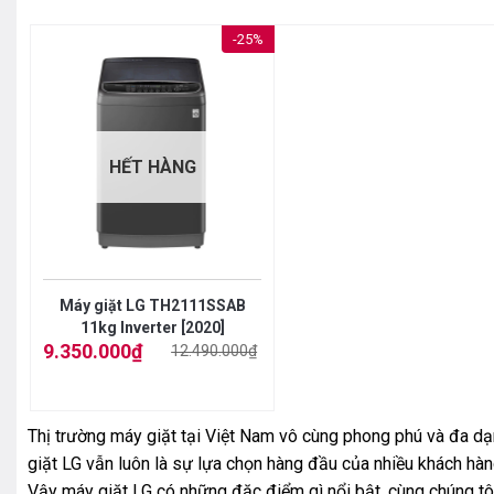
-25%
HẾT HÀNG
Máy giặt LG TH2111SSAB
11kg Inverter [2020]
9.350.000
₫
12.490.000
₫
Giá
Giá
gốc
hiện
là:
tại
12.490.000₫.
là:
9.350.000₫.
Thị trường máy giặt tại Việt Nam vô cùng phong phú và đa dạn
giặt LG vẫn luôn là sự lựa chọn hàng đầu của nhiều khách hàn
Vậy máy giặt LG có những đặc điểm gì nổi bật, cùng chúng tôi