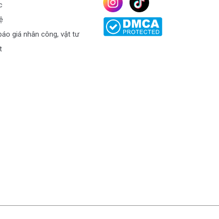
c
ệ
áo giá nhân công, vật tư
t