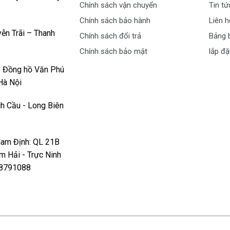
Chính sách vận chuyển
Tin tứ
giá cao như:
Chính sách bảo hành
Liên h
ễn Trãi – Thanh
Chính sách đổi trả
Bảng b
Chính sách bảo mật
lắp đặ
p Đồng hồ Văn Phú
Hà Nội
h Cầu - Long Biên
Nam Định: QL 21B
êm Hải - Trực Ninh
978791088