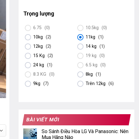
Trọng lượng
6.75
(
0
)
10.5kg
(
0
)
10kg
(
2
)
11kg
(
1
)
12kg
(
2
)
14 kg
(
1
)
15 Kg
(
2
)
19 kg
(
0
)
24 kg
(
1
)
6.5 kg
(
0
)
8.3 KG
(
0
)
8kg
(
1
)
9kg
(
7
)
Trên 12kg
(
6
)
BÀI VIẾT MỚI
So Sánh Điều Hòa LG Và Panasonic: Nên
Mua Hãng Nào