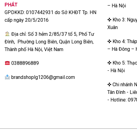
PHÁT
– Hà Nội
Máy giặt LG có nhiều ưu điểm nổi bật, được khách hàng đánh 
GPDKKD: 0107442931 do Sở KHĐT Tp. HN
✜ Kho 3: Nguy
cấp ngày 20/5/2016
Thiết kế bắt mắt, bền bỉ
Xuân
Địa chỉ: Số 3 hẻm 2/85/37 tổ 5, Phố Tư
✜ Kho 4: Thá
Đình, Phường Long Biên, Quận Long Biên,
– Hà Đông – 
Thành phố Hà Nội, Việt Nam
✜ Kho 5: Thạc
0388896889
- Hà Nội
brandshoplg1206@gmail.com
✜ Chi nhánh 
Tân Đình - Li
- Hotline: 0