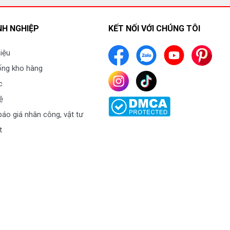
H NGHIỆP
KẾT NỐI VỚI CHÚNG TÔI
hiệu
ống kho hàng
c
ệ
áo giá nhân công, vật tư
t