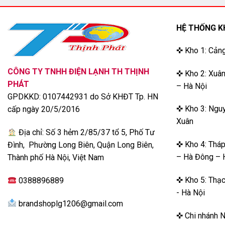
HỆ THỐNG K
✜ Kho 1: Cản
CÔNG TY TNHH ĐIỆN LẠNH TH THỊNH
✜ Kho 2: Xuân
PHÁT
– Hà Nội
GPDKKD: 0107442931 do Sở KHĐT Tp. HN
✜ Kho 3: Nguy
cấp ngày 20/5/2016
Xuân
Địa chỉ: Số 3 hẻm 2/85/37 tổ 5, Phố Tư
✜ Kho 4: Thá
Đình, Phường Long Biên, Quận Long Biên,
– Hà Đông – 
Thành phố Hà Nội, Việt Nam
✜ Kho 5: Thạc
0388896889
- Hà Nội
brandshoplg1206@gmail.com
✜ Chi nhánh 