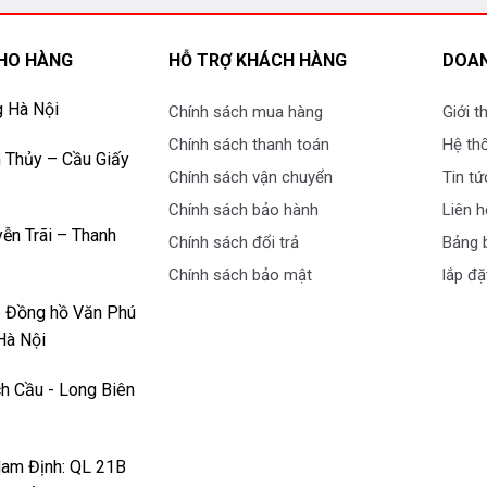
HO HÀNG
HỖ TRỢ KHÁCH HÀNG
DOAN
g Hà Nội
Chính sách mua hàng
Giới t
Chính sách thanh toán
Hệ th
 Thủy – Cầu Giấy
Chính sách vận chuyển
Tin tứ
Chính sách bảo hành
Liên h
ễn Trãi – Thanh
Chính sách đổi trả
Bảng b
Chính sách bảo mật
lắp đặ
p Đồng hồ Văn Phú
Hà Nội
h Cầu - Long Biên
Nam Định: QL 21B