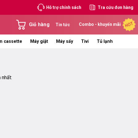
Hỗ trợ chính sách
Tra cứu đơn hàng
HOT
Giỏ hàng
Combo - khuyến mãi
Tin tức
n cassette
Máy giặt
Máy sấy
Tivi
Tủ lạnh
 nhất: