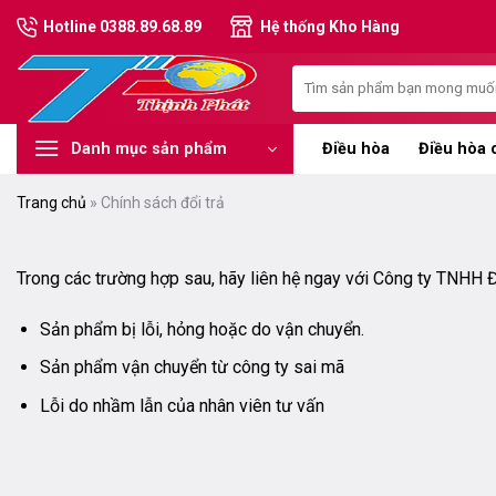
Chuyển
Hotline 0388.89.68.89
Hệ thống Kho Hàng
đến
nội
Tìm
dung
kiếm:
Điều hòa
Điều hòa 
Danh mục sản phẩm
Trang chủ
»
Chính sách đổi trả
Trong các trường hợp sau, hãy liên hệ ngay với Công ty TNHH Đ
Sản phẩm bị lỗi, hỏng hoặc do vận chuyển.
Sản phẩm vận chuyển từ công ty sai mã
Lỗi do nhầm lẫn của nhân viên tư vấn