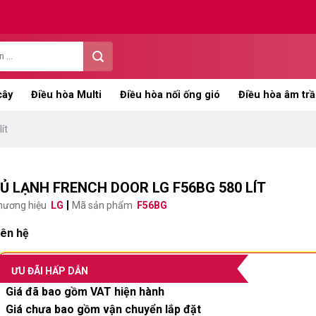
cây
Điều hòa Multi
Điều hòa nối ống gió
Điều hòa âm trầ
ít
Ủ LẠNH FRENCH DOOR LG F56BG 580 LÍT
hương hiệu
LG
Mã sản phẩm
F56BG
iên hệ
ƯU ĐÃI HẤP DẪN
Giá đã bao gồm VAT hiện hành
Giá chưa bao gồm vận chuyển lắp đặt