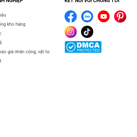
H NGHIỆP
KẾT NỐI VỚI CHÚNG TÔI
hiệu
ống kho hàng
c
ệ
áo giá nhân công, vật tư
t