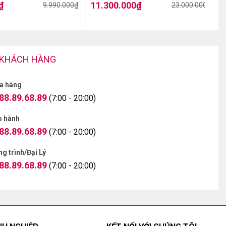
₫
11.300.000
₫
9.990.000
₫
23.000.000
₫
Giá
Giá
gốc
hiện
là:
tại
l
t
23.000.000₫.
là:
l
11.300.000₫.
 KHÁCH HÀNG
a hàng
88.89.68.89
(7:00 - 20:00)
o hành
88.89.68.89
(7:00 - 20:00)
g trình/Đại Lý
88.89.68.89
(7:00 - 20:00)