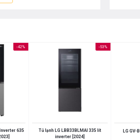
ủ được thiết kế phẳng kết hợp chất liệu
 bếp thêm ấn tượng, sang trọng hơn.
Kích thước
Khối lượng
-42%
-53%
Hãng
Xuất xứ
nverter 635
Tủ lạnh LG LBB33BLMAI 335 lít
LG GV-B
[2023]
inverter [2024]