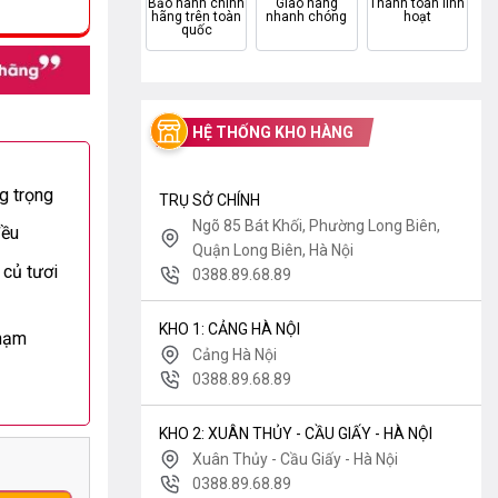
Bảo hành chính
Giao hàng
Thanh toán linh
hãng trên toàn
nhanh chóng
hoạt
quốc
HỆ THỐNG KHO HÀNG
g trọng
TRỤ SỞ CHÍNH
Ngõ 85 Bát Khối, Phường Long Biên,
đều
Quận Long Biên, Hà Nội
 củ tươi
0388.89.68.89
KHO 1: CẢNG HÀ NỘI
chạm
Cảng Hà Nội
0388.89.68.89
KHO 2: XUÂN THỦY - CẦU GIẤY - HÀ NỘI
Xuân Thủy - Cầu Giấy - Hà Nội
0388.89.68.89