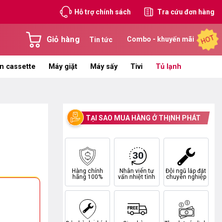
Hỗ trợ chính sách
Tra cứu đơn hàng
HOT
Giỏ hàng
Combo - khuyến mãi
Tin tức
n cassette
Máy giặt
Máy sấy
Tivi
Tủ lạnh
TẠI SAO MUA HÀNG Ở THỊNH PHÁT
Hàng chính
Nhân viên tư
Đội ngũ lắp đặt
hãng 100%
vấn nhiệt tình
chuyên nghiệp