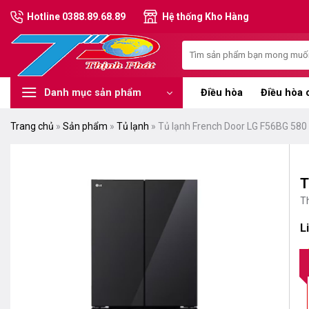
Chuyển
Hotline 0388.89.68.89
Hệ thống Kho Hàng
đến
nội
Tìm
dung
kiếm:
Điều hòa
Điều hòa 
Danh mục sản phẩm
Trang chủ
»
Sản phẩm
»
Tủ lạnh
»
Tủ lạnh French Door LG F56BG 580 l
T
T
L