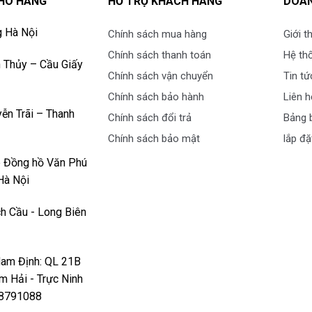
HO HÀNG
HỖ TRỢ KHÁCH HÀNG
DOAN
g Hà Nội
Chính sách mua hàng
Giới t
Chính sách thanh toán
Hệ th
 Thủy – Cầu Giấy
Chính sách vận chuyển
Tin tứ
Chính sách bảo hành
Liên h
ễn Trãi – Thanh
Chính sách đổi trả
Bảng b
Chính sách bảo mật
lắp đặ
p Đồng hồ Văn Phú
Hà Nội
h Cầu - Long Biên
ả khi cửa tủ được thiết kế mỏng hơn hay đặt
Nam Định: QL 21B
êm Hải - Trực Ninh
ng cho gia đình có đông người trên 5 thành
978791088