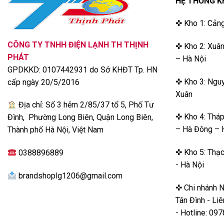
HỆ THỐNG K
✜ Kho 1: Cản
CÔNG TY TNHH ĐIỆN LẠNH TH THỊNH
✜ Kho 2: Xuân
PHÁT
– Hà Nội
GPDKKD: 0107442931 do Sở KHĐT Tp. HN
✜ Kho 3: Nguy
cấp ngày 20/5/2016
Xuân
Địa chỉ: Số 3 hẻm 2/85/37 tổ 5, Phố Tư
✜ Kho 4: Thá
Đình, Phường Long Biên, Quận Long Biên,
– Hà Đông – 
Thành phố Hà Nội, Việt Nam
✜ Kho 5: Thạc
0388896889
- Hà Nội
Việc sử dụng bản lề âm cải tiến giúp mở tủ dễ dàng ngay c
brandshoplg1206@gmail.com
ở những vị trí sát tường, sát tủ bếp…
✜ Chi nhánh 
Tân Đình - Li
LG F56BG sử hữu dung tích lớn tới 580 lít, phù hợp sử dụ
- Hotline: 0
viên với nhu cầu bảo quản thực phẩm lớn.