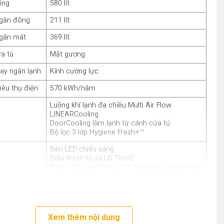
ổng
580 lít
ngăn đông
211 lít
ngăn mát
369 lít
ửa tủ
Mặt gương
hay ngăn lạnh
Kính cường lực
iêu thụ điện
570 kWh/năm
Luồng khí lạnh đa chiều Multi Air Flow
LINEARCooling
DoorCooling làm lạnh từ cánh cửa tủ
Bộ lọc 3 lớp Hygiene Fresh+™
Đèn LED chiếu sáng
Điều khiển từ xa LG ThinQ
Ngăn đông mềm trữ thịt cá không cần rã đông
Làm lạnh nhanh
Khay đá di động
Cảnh báo mở cửa
Inverter tiết kiệm năng lượng
Chế độ Chống chói khi mở cửa
Xem thêm nội dung
Mặt gương sang trọng, dễ vệ sinh