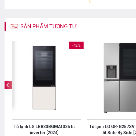
Tủ lạnh LG
F56BG nằm trong dòng tủ French Door 4 cánh, mặt t
gương đen thời thượng, góp phần nâng cao thẩm mỹ cho phòng
SẢN PHẨM TƯƠNG TỰ
%
-42%
t
Tủ lạnh LG LBB33BGMAI 335 lít
Tủ lạnh LG GR-G257SV I
inverter [2024]
lít Side By Side 