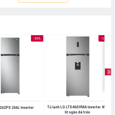
Thiết kế âm tường
Tay nắm chìm Pocket Handle
Cleaning Time (15 phút)
Khay kệ linh hoạt
 (CxNxS)
186 x 83,5 x 69,6 cm
100 kg
-36%
-51%
LG
Trung Quốc
Tủ lạnh LG LTD46SVMA Inverter 459
262PS 266L Inverter
lít ngăn đá trên