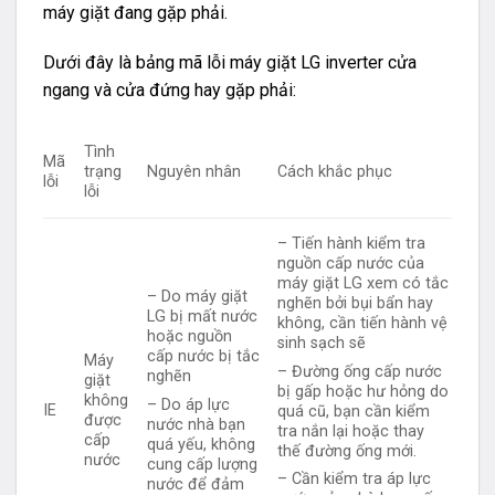
máy giặt đang gặp phải.
Dưới đây là bảng mã lỗi máy giặt LG inverter cửa
ngang và cửa đứng hay gặp phải:
Tình
Mã
trạng
Nguyên nhân
Cách khắc phục
lỗi
lỗi
– Tiến hành kiểm tra
nguồn cấp nước của
máy giặt LG xem có tắc
– Do máy giặt
nghẽn bởi bụi bẩn hay
LG bị mất nước
không, cần tiến hành vệ
hoặc nguồn
sinh sạch sẽ
cấp nước bị tắc
Máy
– Đường ống cấp nước
nghẽn
giặt
bị gấp hoặc hư hỏng do
không
– Do áp lực
IE
quá cũ, bạn cần kiểm
được
nước nhà bạn
tra nắn lại hoặc thay
cấp
quá yếu, không
thế đường ống mới.
nước
cung cấp lượng
– Cần kiểm tra áp lực
nước để đảm