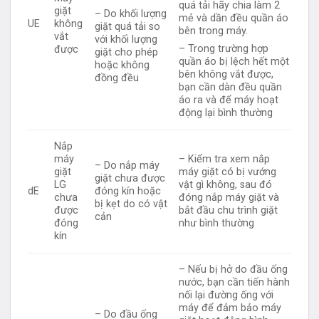
quá tải hãy chia làm 2
giặt
– Do khối lượng
mẻ và dần đều quần áo
UE
không
giặt quá tải so
bên trong máy.
vắt
với khối lượng
– Trong trường hợp
được
giặt cho phép
quần áo bị lệch hết một
hoặc không
bên không vắt được,
đồng đều
bạn cần dàn đều quần
áo ra và để máy hoạt
động lại bình thường
Nắp
máy
– Kiểm tra xem nắp
– Do nắp máy
giặt
máy giặt có bị vướng
giặt chưa được
LG
vật gì không, sau đó
dE
đóng kín hoặc
chưa
đóng nắp máy giặt và
bị kẹt do có vật
được
bắt đầu chu trình giặt
cản
đóng
như bình thường
kín
– Nếu bị hở do đầu ống
nước, bạn cần tiến hành
nối lại đường ống với
máy để đảm bảo máy
– Do đầu ống