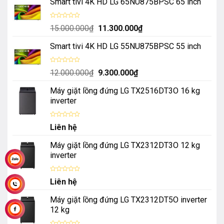
Smart tivi 4K HD LG 65NU875BPSC 65 inch
Được
Giá
Giá
15.000.000
₫
11.300.000
₫
xếp
hạng
gốc
hiện
0
Smart tivi 4K HD LG 55NU875BPSC 55 inch
là:
tại
5
sao
15.000.000₫.
là:
11.300.000₫.
Được
Giá
Giá
12.000.000
₫
9.300.000
₫
xếp
hạng
gốc
hiện
0
Máy giặt lồng đứng LG TX2516DT3O 16 kg
là:
tại
5
sao
inverter
12.000.000₫.
là:
9.300.000₫.
Được
Liên hệ
xếp
hạng
0
Máy giặt lồng đứng LG TX2312DT3O 12 kg
5
sao
inverter
Được
Liên hệ
xếp
hạng
0
Máy giặt lồng đứng LG TX2312DT5O inverter
5
sao
12 kg