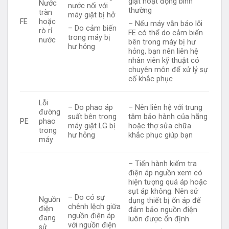
giặt hoạt động bình
Nước
nước nối với
thường
tràn
máy giặt bị hở
FE
hoặc
– Nếu máy vẫn báo lỗi
– Do cảm biến
rò rỉ
FE có thể do cảm biến
trong máy bị
nước
bên trong máy bị hư
hư hỏng
hỏng, bạn nên liên hệ
nhân viên kỹ thuật có
chuyên môn để xử lý sự
cố khắc phục
Lỗi
– Do phao áp
– Nên liên hệ với trung
đường
suất bên trong
tâm bảo hành của hãng
PE
phao
máy giặt LG bị
hoặc thợ sửa chữa
trong
hư hỏng
khắc phục giúp bạn
máy
– Tiến hành kiểm tra
điện áp nguồn xem có
hiện tượng quá áp hoặc
sụt áp không. Nên sử
– Do có sự
Nguồn
dụng thiết bị ổn áp để
chênh lệch giữa
điện
đảm bảo nguồn điện
nguồn điện áp
đang
luôn được ổn định
với nguồn điện
sử