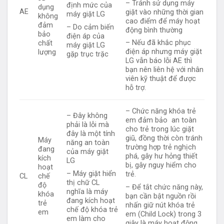
– Tránh sử dụng máy
định mức của
dụng
AE
giặt vào những thời gian
máy giặt LG
không
cao điểm để máy hoạt
đảm
– Do cảm biến
động bình thường
bảo
điện áp của
– Nếu đã khắc phục
chất
máy giặt LG
điện áp nhưng máy giặt
lượng
gặp trục trặc
LG vẫn báo lỗi AE thì
bạn nên liên hệ với nhân
viên kỹ thuật để được
hỗ trợ.
– Chức năng khóa trẻ
– Đây không
em đảm bảo an toàn
phải là lỗi mà
cho trẻ trong lúc giặt
đây là một tính
giũ, đồng thời còn tránh
Máy
năng an toàn
trường hợp trẻ nghịch
đang
của máy giặt
phá, gây hư hỏng thiết
kích
LG
bị, gây nguy hiểm cho
hoạt
– Máy giặt hiển
trẻ.
CL
chế
thị chữ CL
độ
– Để tắt chức năng này,
nghĩa là máy
khóa
bạn cần bật nguồn rồi
đang kích hoạt
trẻ
nhấn giữ nút khóa trẻ
chế độ khóa trẻ
em
em (Child Lock) trong 3
em làm cho
giây là máy hoạt động