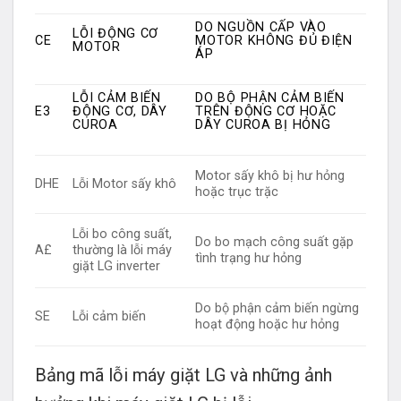
DO NGUỒN CẤP VÀO
LỖI ĐỘNG CƠ
CE
MOTOR KHÔNG ĐỦ ĐIỆN
MOTOR
ÁP
LỖI CẢM BIẾN
DO BỘ PHẬN CẢM BIẾN
E3
ĐỘNG CƠ, DÂY
TRÊN ĐỘNG CƠ HOẶC
CUROA
DÂY CUROA BỊ HỎNG
Motor sấy khô bị hư hỏng
DHE
Lỗi Motor sấy khô
hoặc trục trặc
Lỗi bo công suất,
Do bo mạch công suất gặp
A£
thường là lỗi máy
tình trạng hư hỏng
giặt LG inverter
Do bộ phận cảm biến ngừng
SE
Lỗi cảm biến
hoạt động hoặc hư hỏng
Bảng mã lỗi máy giặt LG và những ảnh