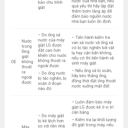
nước của nhà bạn, nếu
bảo chu trình
quá yếu thì hãy lắp đặt
giặt
thêm bơm tăng áp để
đảm bảo nguồn nước
nhà bạn luôn ổn định.
– Do ống xả
– Tiến hành kiểm tra
nước của máy
Nước
van xả nước và ống xả
giặt LG được
trong
có bị tắc nghẽn bởi vật
đặt cao hơn
lồng
lạ hay cặn bẩn không,
khiến cho nước
giặt
nếu có thì tiến hành vệ
không thoát ra
OE
không
sinh máy giặt
ngoài được
thoát
– Nếu ống xả bị xoắn,
ra
– Do ống nước
hãy kéo thẳng ống,
ngoài
bị tắc nghẽn, bị
đồng thời đặt ống thoát
được
xoắn ở đoạn
nước xuống mặt đất
nào đó
– Luôn đảm bảo máy
giặt LG được kê ở vị trí
cân bằng
– Do máy giặt
– Kiểm tra lại khối lượng
bị kê lệch hơn
đồ giặt trong máy, nếu
so với nền nhà
Máy