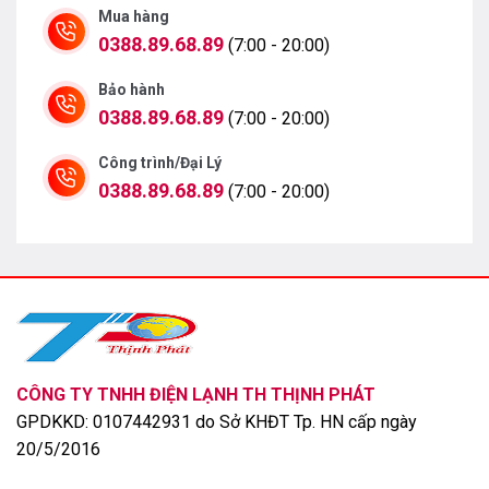
Mua hàng
0388.89.68.89
(7:00 - 20:00)
Công nghệ 4K Super Upscaling giúp nâng cấp hình ảnh
Bảo hành
lên chuẩn 4K tự nhiên, đồng thời, Dynamic Tone
0388.89.68.89
(7:00 - 20:00)
Mapping tinh chỉnh độ sáng cho cả khung hình thêm
phần rõ nét, ngay cả trong những dòng tivi có màn hình
Công trình/Đại Lý
rộng.
0388.89.68.89
(7:00 - 20:00)
CÔNG TY TNHH ĐIỆN LẠNH TH THỊNH PHÁT
GPDKKD: 0107442931 do Sở KHĐT Tp. HN cấp ngày
20/5/2016
Chế độ AI Picture Wizard sử dụng thuật toán AI để