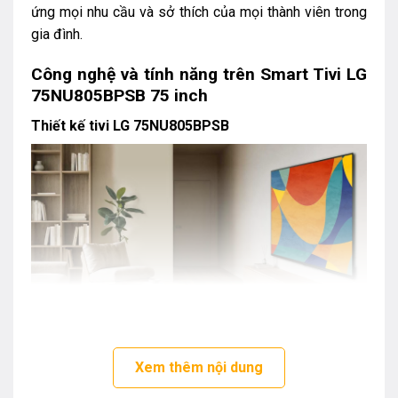
ứng mọi nhu cầu và sở thích của mọi thành viên trong
gia đình.
Công nghệ và tính năng trên Smart Tivi LG
75NU805BPSB 75 inch
Thiết kế tivi LG 75NU805BPSB
Tivi LG 75NU805BPSB sở hữu thiết kế đầy tối giản
Xem thêm nội dung
nhưng không kém phần hiện đại chuẩn phong cách