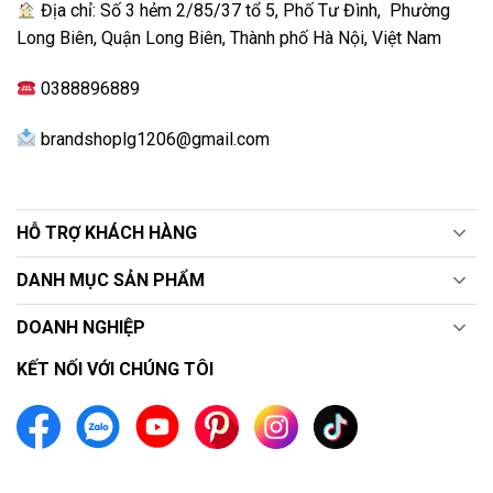
thiết lập ra các hình ảnh chuẩn gu của người xem.
Địa chỉ: Số 3 hẻm 2/85/37 tổ 5, Phố Tư Đình, Phường
Long Biên, Quận Long Biên, Thành phố Hà Nội, Việt Nam
0388896889
brandshoplg1206@gmail.com
HỖ TRỢ KHÁCH HÀNG
DANH MỤC SẢN PHẨM
Chế độ Filmmaker Mode truyền tải đúng ý đồ của đạo
DOANH NGHIỆP
diễn trong từng khung hình, đảm bảo giữ nguyên mọi
KẾT NỐI VỚI CHÚNG TÔI
cảm xúc nguyên bản y như vừa bước ra từ phòng hậu
kì của studio.
Đánh giá về công nghệ âm thanh chân thực, sống
động