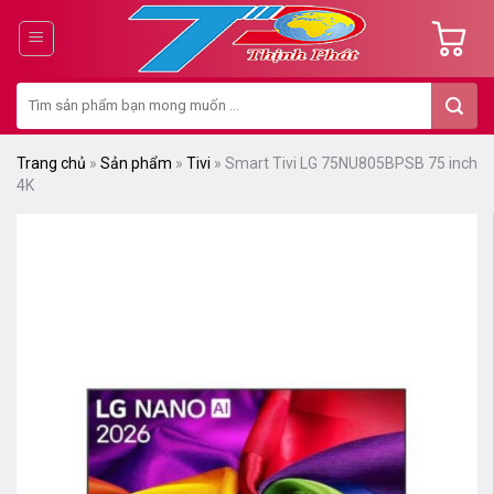
Chuyển
đến
nội
Tìm
dung
kiếm:
Trang chủ
»
Sản phẩm
»
Tivi
»
Smart Tivi LG 75NU805BPSB 75 inch
4K