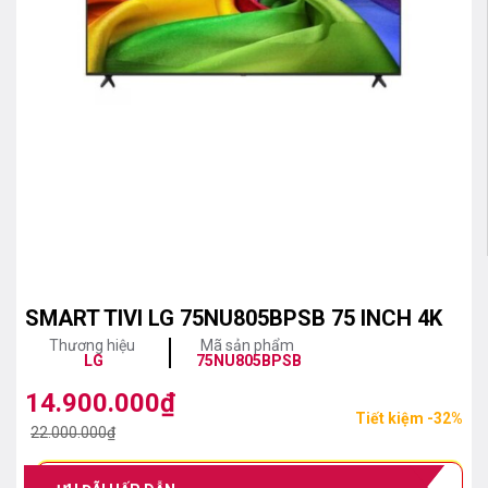
SMART TIVI LG 75NU805BPSB 75 INCH 4K
Thương hiệu
Mã sản phẩm
LG
75NU805BPSB
14.900.000
₫
Giá
Giá
Tiết kiệm -32%
gốc
hiện
22.000.000
₫
là:
tại
22.000.000₫.
là: