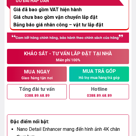
ƯU ĐÃI HẤP DẪN
14.900.000₫.
Giá đã bao gồm VAT hiện hành
Giá chưa bao gồm vận chuyển lắp đặt
Bảng báo giá nhân công – vật tư lắp đặt
KHẢO SÁT - TƯ VẤN LẮP ĐẶT TẠI NHÀ
Miễn phí 100%
MUA TRẢ GÓP
MUA NGAY
Hỗ trợ mua hàng trả góp
Giao hàng tận nơi
Tổng đài tư vấn
Hotline
0388.89.68.89
0388.89.68.89
Đặc điểm nổi bật:
Nano Detail Enhancer mang đến hình ảnh 4K chân