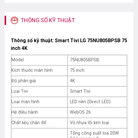
Slim Design, kết hợp cùng với đó là 3 cạnh viền siêu
mỏng tạo sự liền mạch trong mọi không gian nội thất,
đồng thời giúp nâng tầm trải nghiệm nghe – nhìn hoàn
THÔNG SỐ KỸ THUẬT
hảo hơn bao giờ hết.
Phần chân đế thiết kế thanh mảnh nhưng vẫn đảm bảo
Thông số kỹ thuật: Smart Tivi LG 75NU805BPSB 75
độ vững chắc khi đặt trên bề mặt kệ tủ, ngoài ra, người
inch 4K
dùng có thể tháo rời chân đế để treo lắp trên tường để
Model
75NU805BPSB
phù hợp với nhu cầu của người dùng.
Kích thước màn hình
75 inch
Công nghệ hình ảnh trên tivi LG 75NU805BPSB
Độ phân giải
4K
Loại Tivi
Smart Tivi
Loại màn hình
LED nền (Direct LED)
Hệ điều hành
WebOS 26
Chất liệu chân đế
Vỏ nhựa lõi kim loại
Tổng công suất loa 20W