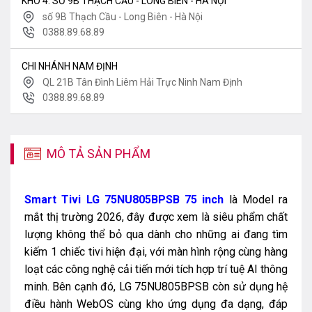
KHO 4: SỐ 9B THẠCH CẦU - LONG BIÊN - HÀ NỘI
số 9B Thạch Cầu - Long Biên - Hà Nội
0388.89.68.89
CHI NHÁNH NAM ĐỊNH
QL 21B Tân Đình Liêm Hải Trực Ninh Nam Định
0388.89.68.89
MÔ TẢ SẢN PHẨM
Smart Tivi LG 75NU805BPSB 75 inch
là Model ra
mắt thị trường 2026, đây được xem là siêu phẩm chất
lượng không thể bỏ qua dành cho những ai đang tìm
kiếm 1 chiếc tivi hiện đại, với màn hình rộng cùng hàng
loạt các công nghệ cải tiến mới tích hợp trí tuệ AI thông
minh. Bên cạnh đó, LG 75NU805BPSB còn sử dụng hệ
điều hành WebOS cùng kho ứng dụng đa dạng, đáp