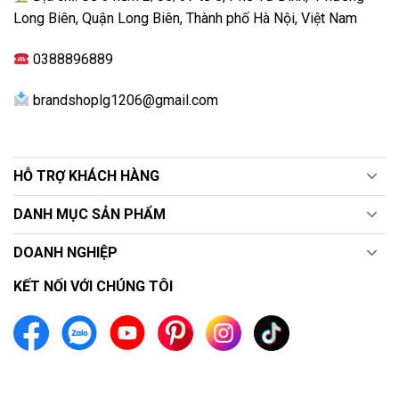
Long Biên, Quận Long Biên, Thành phố Hà Nội, Việt Nam
0388896889
brandshoplg1206@gmail.com
HỖ TRỢ KHÁCH HÀNG
Chế độ AI Picture Wizard sử dụng thuật toán AI để
DANH MỤC SẢN PHẨM
thiết lập ra các hình ảnh chuẩn gu của người xem.
DOANH NGHIỆP
KẾT NỐI VỚI CHÚNG TÔI