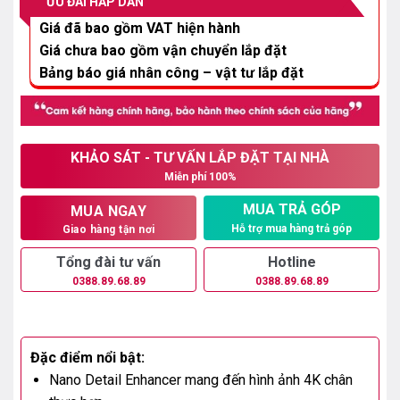
ƯU ĐÃI HẤP DẪN
11.850.000₫.
Giá đã bao gồm VAT hiện hành
Giá chưa bao gồm vận chuyển lắp đặt
Bảng báo giá nhân công – vật tư lắp đặt
KHẢO SÁT - TƯ VẤN LẮP ĐẶT TẠI NHÀ
Miễn phí 100%
MUA TRẢ GÓP
MUA NGAY
Hỗ trợ mua hàng trả góp
Giao hàng tận nơi
Tổng đài tư vấn
Hotline
0388.89.68.89
0388.89.68.89
Đặc điểm nổi bật:
Nano Detail Enhancer mang đến hình ảnh 4K chân