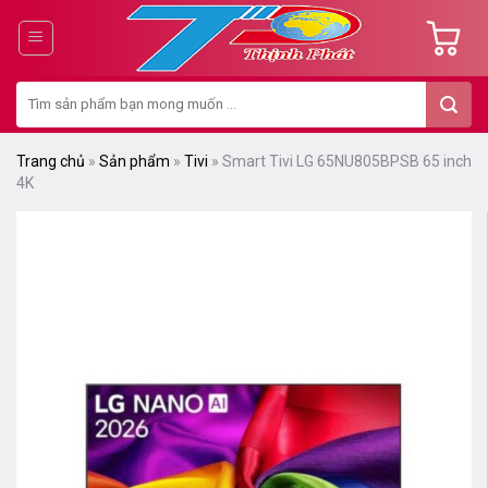
Chuyển
đến
nội
Tìm
dung
kiếm:
Trang chủ
»
Sản phẩm
»
Tivi
»
Smart Tivi LG 65NU805BPSB 65 inch
4K