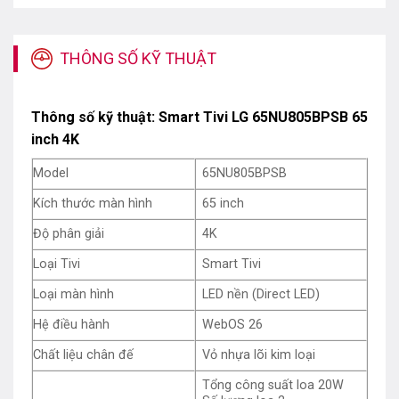
THÔNG SỐ KỸ THUẬT
Thông số kỹ thuật: Smart Tivi LG 65NU805BPSB 65
inch 4K
Model
65NU805BPSB
Kích thước màn hình
65 inch
Tivi LG 65NU805BPSB sở hữu thiết kế đầy tối giản nhưng
Độ phân giải
4K
không kém phần hiện đại chuẩn phong cách Slim Design,
Loại Tivi
Smart Tivi
kết hợp cùng với đó là 3 cạnh viền siêu mỏng tạo sự liền
mạch trong mọi không gian nội thất, đồng thời giúp nâng
Loại màn hình
LED nền (Direct LED)
tầm trải nghiệm nghe – nhìn hoàn hảo hơn bao giờ hết.
Hệ điều hành
WebOS 26
Phần chân đế thiết kế thanh mảnh nhưng vẫn đảm bảo
Chất liệu chân đế
Vỏ nhựa lõi kim loại
độ vững chắc khi đặt trên bề mặt kệ tủ, ngoài ra, người
Tổng công suất loa 20W
dùng có thể tháo rời chân đế để treo lắp trên tường để