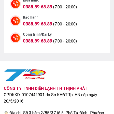
Mua hàng
0388.89.68.89
(7:00 - 20:00)
Bộ xử lý AI alpha 7 4K Gen 9 thông minh nâng cấp
CPU và GPU toàn diện mang đến hình ảnh 4K sắc nét,
Bảo hành
tăng cường độ tương phản và chiều sâu ấn tượng.
0388.89.68.89
(7:00 - 20:00)
Công trình/Đại Lý
0388.89.68.89
(7:00 - 20:00)
Công nghệ 4K Super Upscaling giúp nâng cấp hình ảnh
lên chuẩn 4K tự nhiên, đồng thời, Dynamic Tone
CÔNG TY TNHH ĐIỆN LẠNH TH THỊNH PHÁT
Mapping tinh chỉnh độ sáng cho cả khung hình thêm
GPDKKD: 0107442931 do Sở KHĐT Tp. HN cấp ngày
phần rõ nét, ngay cả trong những dòng tivi có màn hình
20/5/2016
rộng.
Địa chỉ: Số 3 hẻm 2/85/37 tổ 5, Phố Tư Đình, Phường