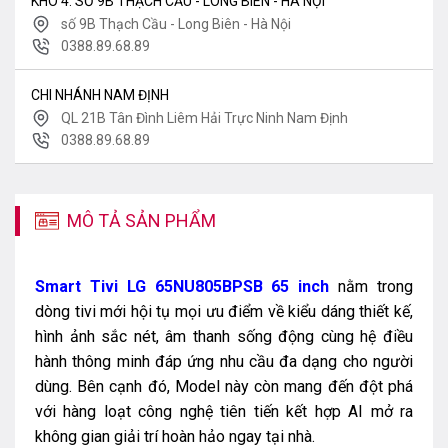
KHO 4: SỐ 9B THẠCH CẦU - LONG BIÊN - HÀ NỘI
số 9B Thạch Cầu - Long Biên - Hà Nội
0388.89.68.89
CHI NHÁNH NAM ĐỊNH
QL 21B Tân Đình Liêm Hải Trực Ninh Nam Định
0388.89.68.89
MÔ TẢ SẢN PHẨM
Smart Tivi LG 65NU805BPSB 65 inch
nằm trong
dòng tivi mới hội tụ mọi ưu điểm về kiểu dáng thiết kế,
hình ảnh sắc nét, âm thanh sống động cùng hệ điều
hành thông minh đáp ứng nhu cầu đa dạng cho người
dùng. Bên cạnh đó, Model này còn mang đến đột phá
với hàng loạt công nghệ tiên tiến kết hợp AI mở ra
không gian giải trí hoàn hảo ngay tại nhà.