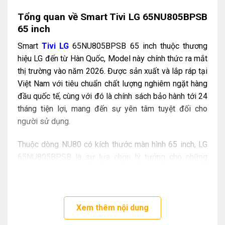
Tổng quan về Smart Tivi LG 65NU805BPSB
65 inch
Smart
Tivi LG
65NU805BPSB 65 inch thuộc thương
hiệu LG đến từ Hàn Quốc, Model này chính thức ra mắt
thị trường vào năm 2026. Được sản xuất và lắp ráp tại
Việt Nam với tiêu chuẩn chất lượng nghiêm ngặt hàng
đầu quốc tế, cùng với đó là chính sách bảo hành tới 24
tháng tiện lợi, mang đến sự yên tâm tuyệt đối cho
người sử dụng.
Thuộc dòng NU80 có kích thước màn hình 65 inch, LG
65NU805BPSB là sự lựa chọn lý tưởng cho những
không gian rộng như phòng khách, phòng họp, nhà
hàng, lớp học…
Những ưu điểm nổi bật trên Smart Tivi LG
Xem thêm nội dung
65NU805BPSB 65 inch