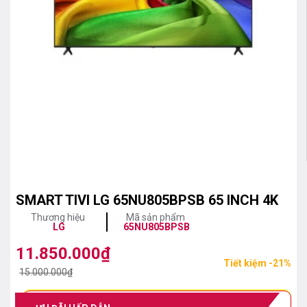
SMART TIVI LG 65NU805BPSB 65 INCH 4K
Thương hiệu
Mã sản phẩm
LG
65NU805BPSB
11.850.000
₫
Giá
Giá
Tiết kiệm -21%
gốc
hiện
15.000.000
₫
là:
tại
15.000.000₫.
là: