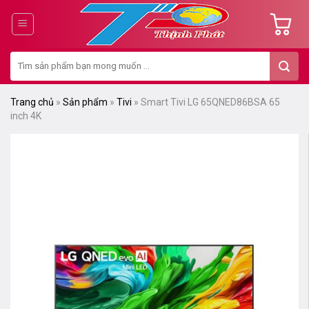
Chuyển
đến
nội
Tìm
dung
kiếm:
Trang chủ
»
Sản phẩm
»
Tivi
»
Smart Tivi LG 65QNED86BSA 65
inch 4K