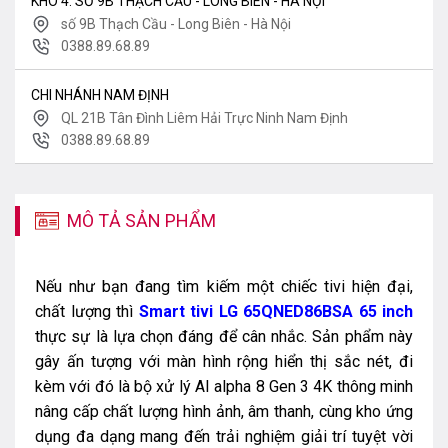
KHO 4: SỐ 9B THẠCH CẦU - LONG BIÊN - HÀ NỘI
số 9B Thạch Cầu - Long Biên - Hà Nội
0388.89.68.89
CHI NHÁNH NAM ĐỊNH
QL 21B Tân Đình Liêm Hải Trực Ninh Nam Định
0388.89.68.89
MÔ TẢ SẢN PHẨM
Nếu như bạn đang tìm kiếm một chiếc tivi hiện đại,
chất lượng thì
Smart tivi LG 65QNED86BSA 65 inch
thực sự là lựa chọn đáng để cân nhắc. Sản phẩm này
gây ấn tượng với màn hình rộng hiển thị sắc nét, đi
kèm với đó là bộ xử lý AI alpha 8 Gen 3 4K thông minh
nâng cấp chất lượng hình ảnh, âm thanh, cùng kho ứng
dụng đa dạng mang đến trải nghiệm giải trí tuyệt vời