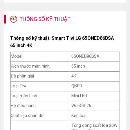
Tivi LG 65QNED86BSA sở hữu thiết kế hiện đại với kiểu
dáng siêu mỏng, viền màn hình tinh tế dễ hài hòa với
THÔNG SỐ KỸ THUẬT
không gian nội thất.
Phần chân đế cứng cáp giữ ổn định thiết bị trên kệ tủ,
Thông số kỹ thuật: Smart Tivi LG 65QNED86BSA
đặc biệt, bạn còn có thể treo lắp trên tường tạo điểm
65 inch 4K
nhấn nổi bật cho không gian phòng.
Model
65QNED86BSA
Kích thước màn hình
65 inch
Độ phân giải
4K
Loại Tivi
QNED
Loại màn hình
Mini LED
Hệ điều hành
WebOS 26
Chất liệu chân đế
Kim loại
Chiếc tivi LG 65QNED86BSA được trang bị công nghệ
dải màu Dynamic QNED Color Pro hiện đại giúp nâng
Tổng công suất loa 20W