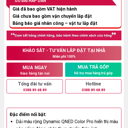
ƯU ĐÃI HẤP DẪN
20.500.000₫.
Giá đã bao gồm VAT hiện hành
Giá chưa bao gồm vận chuyển lắp đặt
Bảng báo giá nhân công – vật tư lắp đặt
KHẢO SÁT - TƯ VẤN LẮP ĐẶT TẠI NHÀ
Miễn phí 100%
MUA TRẢ GÓP
MUA NGAY
Hỗ trợ mua hàng trả góp
Giao hàng tận nơi
Tổng đài tư vấn
Hotline
0388.89.68.89
0388.89.68.89
Đặc điểm nổi bật:
Dải màu rộng Dynamic QNED Color Pro hiển thị màu