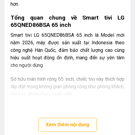
hơn.
Tổng quan chung về Smart tivi LG
65QNED86BSA 65 inch
Smart tivi LG 65QNED86BSA 65 inch là Model mới
năm 2026, máy được sản xuất tại Indonesia theo
công nghệ Hàn Quốc, đảm bảo chất lượng cao cùng
hiệu suất hoạt động ổn định, mang đến sự yên tâm
cho người dùng.
Sở hữu màn hình rộng 65 inch, chiếc tivi này thích hợp
lắp đặt trong không gian phòng rộng như phòng khách,
lớp học, phòng họp, quán cafe…
Đặc điểm về công nghệ và tính năng trên
Smart tivi LG 65QNED86BSA 65 inch
Xem thêm nội dung