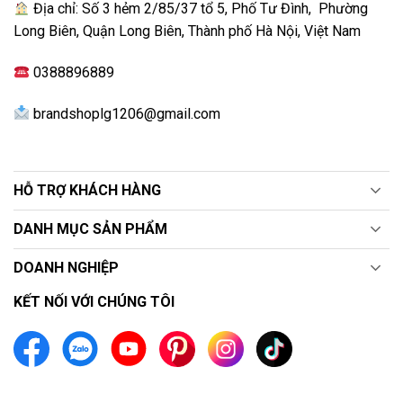
Địa chỉ: Số 3 hẻm 2/85/37 tổ 5, Phố Tư Đình, Phường
Long Biên, Quận Long Biên, Thành phố Hà Nội, Việt Nam
Công nghệ AI HDR Remastering kết hợp sử dụng AI tự
0388896889
động tối ưu màu sắc, độ sáng và độ tương phản, đảm
bảo mọi hình ảnh luôn chuẩn HDR ngay cả khi đầu vào
brandshoplg1206@gmail.com
chỉ ở chất lượng SDR.
HỖ TRỢ KHÁCH HÀNG
DANH MỤC SẢN PHẨM
DOANH NGHIỆP
KẾT NỐI VỚI CHÚNG TÔI
Chế độ AI Picture Wizard sử dụng thuật toán AI để
thiết lập ra các hình ảnh chuẩn gu của người xem.