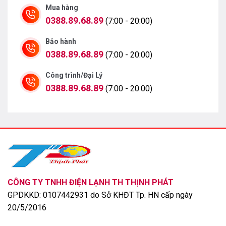
Mua hàng
0388.89.68.89
(7:00 - 20:00)
Bảo hành
0388.89.68.89
(7:00 - 20:00)
Công trình/Đại Lý
Công nghệ AI Picture Pro cùng AI Super Upscalling và
0388.89.68.89
(7:00 - 20:00)
Dynamic Tone Mapping Pro nâng cấp chất lượng hình
ảnh lên chuẩn 4K cũng như đảm bảo độ sáng và chi
tiết cân bằng cho từng đối tượng trong mọi khung hình.
CÔNG TY TNHH ĐIỆN LẠNH TH THỊNH PHÁT
GPDKKD: 0107442931 do Sở KHĐT Tp. HN cấp ngày
20/5/2016