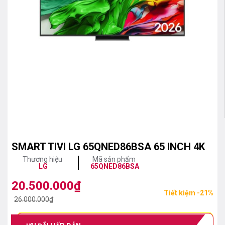
SMART TIVI LG 65QNED86BSA 65 INCH 4K
Thương hiệu
Mã sản phẩm
LG
65QNED86BSA
20.500.000
₫
Giá
Giá
Tiết kiệm -21%
gốc
hiện
26.000.000
₫
là:
tại
26.000.000₫.
là: