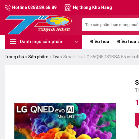
Chuyển
Hotline 0388.89.68.89
Hệ thống Kho Hàng
đến
nội
Tìm
dung
kiếm:
Điều hòa
Điều hòa 
Danh mục sản phẩm
Trang chủ
»
Sản phẩm
»
Tivi
»
Smart Tivi LG 55QNED81BSA 55 inch 4
S
T
1
G
G
g
hi
là
tạ
1
là
1