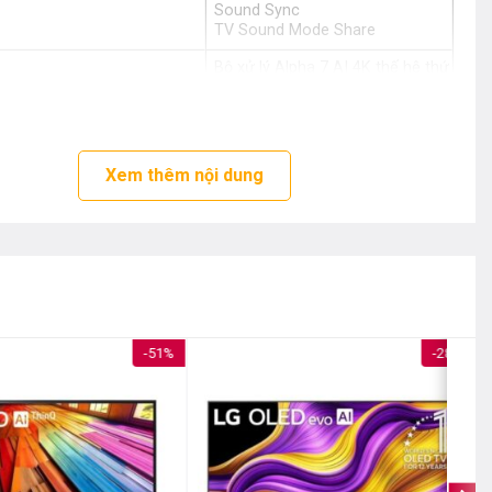
Sound Sync
TV Sound Mode Share
Bộ xử lý Alpha 7 AI 4K thế hệ thứ
9
Nâng cấp siêu 4K
9 chế độ hình ảnh
hình ảnh
Tự động hiệu chỉnh
Dynamic Tone Mapping
Xem thêm nội dung
AI HDR Remastering
FILMMAKER MODE™
HDR (High Dynamic Range)
Wi-Fi
Cổng mạng LAN
Bluetooth 5.3
1 cổng USB A
i
3 cổng HDMI có 1 cổng HDMI
-51%
-28%
eARC (ARC)
1 cổng Optical (Digital Audio), 1
cổng eARC (ARC)
Tìm kiếm giọng nói trên YouTube
bằng tiếng Việt
AI Magic Remote MR26