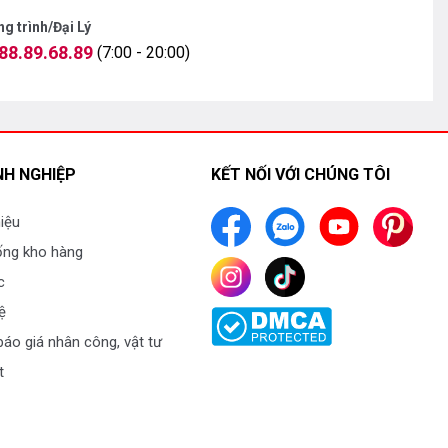
g trình/Đại Lý
88.89.68.89
(7:00 - 20:00)
H NGHIỆP
KẾT NỐI VỚI CHÚNG TÔI
hiệu
ống kho hàng
c
ệ
áo giá nhân công, vật tư
t