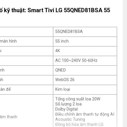
ố kỹ thuật: Smart Tivi LG 55QNED81BSA 55
55QNED81BSA
 màn hình
55 inch
i
4K
AC 100~240V 50-60Hz
ình
QNED
nh
WebOS 26
hân đế
Kim loại
Tổng công suất loa 20W
Số lượng 2 loa
Dolby Digital
Điều chỉnh âm thanh tự động AI
 âm thanh
Acoustic Tuning
Đồng bộ hóa âm thanh LG