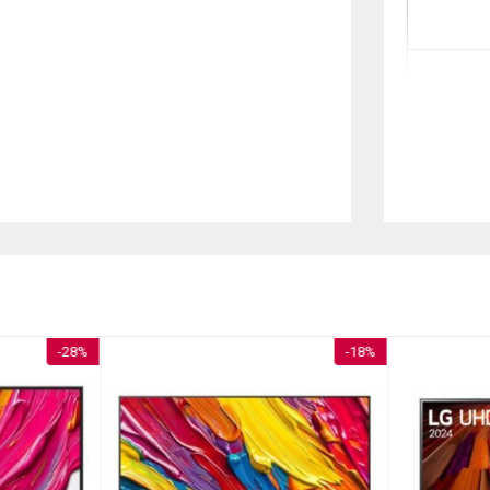
Công nghệ 
Cổng kết nố
-28%
-18%
Tiện ích