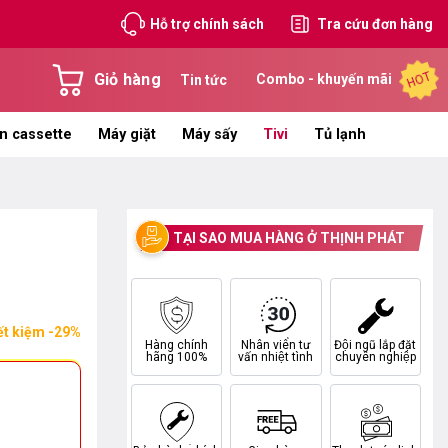
Hỗ trợ chính sách
Tra cứu đơn hàng
HOT
Giỏ hàng
Combo - khuyến mãi
Tin tức
n cassette
Máy giặt
Máy sấy
Tivi
Tủ lạnh
TẠI SAO MUA HÀNG Ở THỊNH PHÁT
ết kiệm -29%
Hàng chính
Nhân viên tư
Đội ngũ lắp đặt
hãng 100%
vấn nhiệt tình
chuyên nghiệp