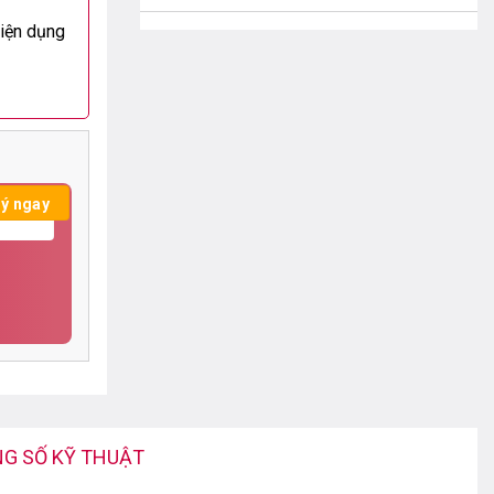
tiện dụng
KHO 3: THÁP ĐỒNG HỒ VĂN PHÚ - HÀ ĐÔNG
- HÀ NỘI
Tháp Đồng hồ Văn Phú - Hà Đông - Hà
Nội
0388.89.68.89
KHO 4: SỐ 9B THẠCH CẦU - LONG BIÊN - HÀ
NỘI
số 9B Thạch Cầu - Long Biên - Hà Nội
0388.89.68.89
CHI NHÁNH NAM ĐỊNH
QL 21B Tân Đình Liêm Hải Trực Ninh
Nam Định
0388.89.68.89
G SỐ KỸ THUẬT