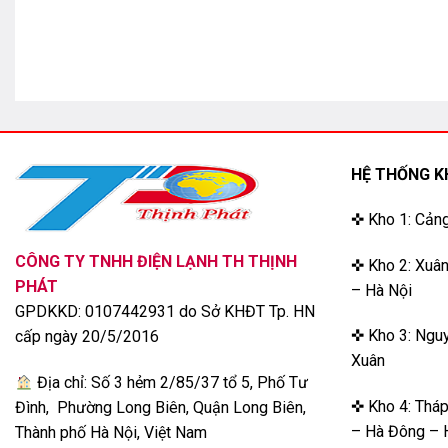
HỆ THỐNG K
✜ Kho 1: Cản
CÔNG TY TNHH ĐIỆN LẠNH TH THỊNH
✜ Kho 2: Xuân
PHÁT
– Hà Nội
GPDKKD: 0107442931 do Sở KHĐT Tp. HN
✜ Kho 3: Nguy
cấp ngày 20/5/2016
Xuân
Địa chỉ: Số 3 hẻm 2/85/37 tổ 5, Phố Tư
✜ Kho 4: Thá
Đình, Phường Long Biên, Quận Long Biên,
– Hà Đông – 
Thành phố Hà Nội, Việt Nam