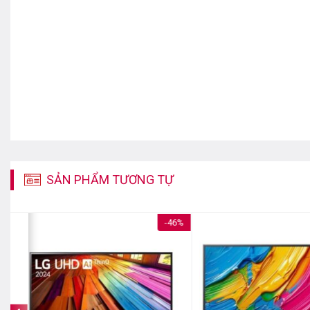
SẢN PHẨM TƯƠNG TỰ
%
-46%