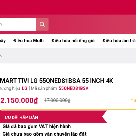
cây
Điều hòa Multi
Điều hòa nối ống gió
Điều hòa âm trầ
K
MART TIVI LG 55QNED81BSA 55 INCH 4K
hương hiệu
LG
Mã sản phẩm
55QNED81BSA
2.150.000
₫
iá
iá
17.000.000
₫
Ti
ốc
ện
:
i
ƯU ĐÃI HẤP DẪN
7.000.000₫.
:
Giá đã bao gồm VAT hiện hành
2.150.000₫.
Giá chưa bao gồm vận chuyển lắp đặt