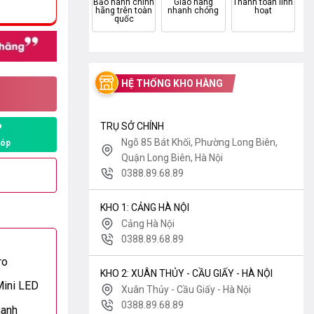
Bảo hành chính
Giao hàng
Thanh toán linh
hãng trên toàn
nhanh chóng
hoạt
quốc
HỆ THỐNG KHO HÀNG
TRỤ SỞ CHÍNH
P
Ngõ 85 Bát Khối, Phường Long Biên,
góp
Quận Long Biên, Hà Nội
0388.89.68.89
KHO 1: CẢNG HÀ NỘI
Cảng Hà Nội
0388.89.68.89
ro
KHO 2: XUÂN THỦY - CẦU GIẤY - HÀ NỘI
Mini LED
Xuân Thủy - Cầu Giấy - Hà Nội
0388.89.68.89
hanh