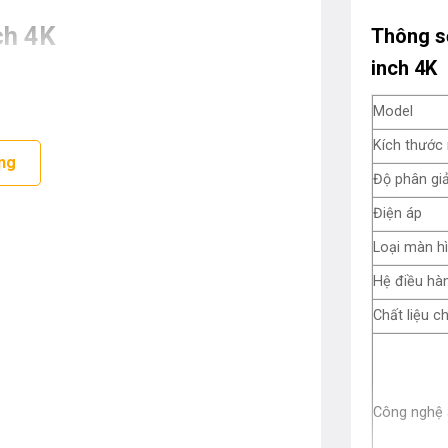
ch 4K
Thông s
inch 4K
Model
Kích thước
ng
Độ phân giả
Điện áp
Loại màn h
Hệ điều hà
Chất liệu c
Công nghệ