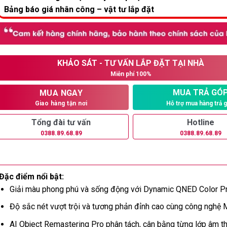
Bảng báo giá nhân công – vật tư lắp đặt
KHẢO SÁT - TƯ VẤN LẮP ĐẶT TẠI NHÀ
Miễn phí 100%
MUA TRẢ GÓ
MUA NGAY
Hỗ trợ mua hàng trả 
Giao hàng tận nơi
Tổng đài tư vấn
Hotline
0388.89.68.89
0388.89.68.89
Đặc điểm nổi bật:
Giải màu phong phú và sống động với Dynamic QNED Color P
Độ sắc nét vượt trội và tương phản đỉnh cao cùng công nghệ 
AI Object Remastering Pro phân tách, cân bằng từng lớp âm t