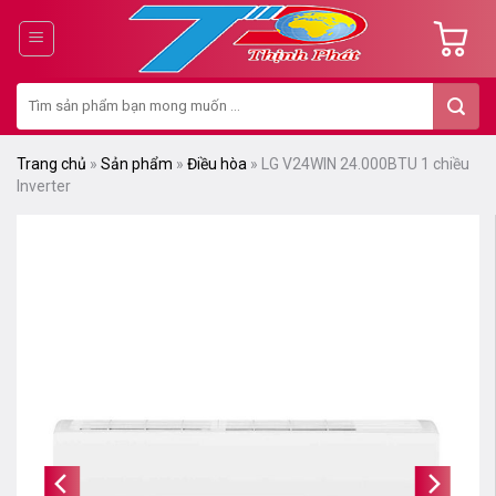
Chuyển
đến
nội
Tìm
dung
kiếm:
Trang chủ
»
Sản phẩm
»
Điều hòa
»
LG V24WIN 24.000BTU 1 chiều
Inverter