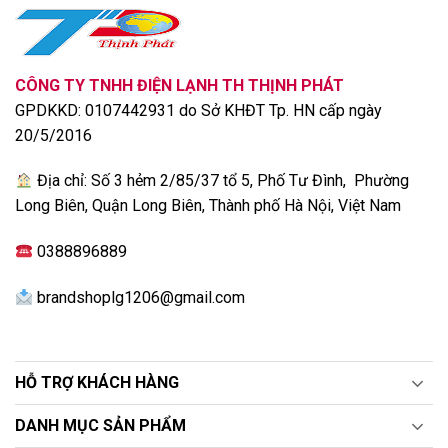
Màng lọc sơ cấp bắt giữ các hạt bụi thô ngay từ
bước lọc đầu
Màng lọc bụi mịn PM2.5 giúp loại bỏ 90% bụi bẩn
CÔNG TY TNHH ĐIỆN LẠNH TH THỊNH PHÁT
trong không khí
GPDKKD: 0107442931 do Sở KHĐT Tp. HN cấp ngày
Công nghệ tự động làm sạch được trang bị trên
20/5/2016
máy giúp tự động làm khô bất kỳ độ ẩm nào bên
Địa chỉ: Số 3 hẻm 2/85/37 tổ 5, Phố Tư Đình, Phường
trong dàn lạnh, giảm bớt sự phát sinh của vi khuẩn,
Long Biên, Quận Long Biên, Thành phố Hà Nội, Việt Nam
nấm mốc đảm bảo máy luôn sạch sẽ.
0388896889
Chẩn đoán thông minh qua ứng dụng LG ThinQ
brandshoplg1206@gmail.com
HỖ TRỢ KHÁCH HÀNG
DANH MỤC SẢN PHẨM