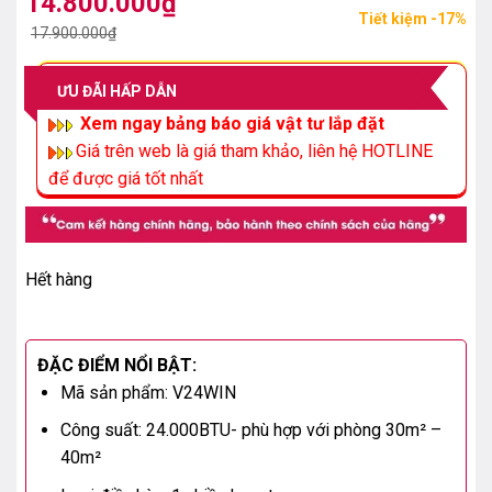
14.800.000
₫
Giá
Giá
Tiết kiệm -17%
gốc
hiện
17.900.000
₫
là:
tại
17.900.000₫.
là:
ƯU ĐÃI HẤP DẪN
14.800.000₫.
Xem ngay bảng báo giá vật tư lắp đặt
Giá trên web là giá tham khảo, liên hệ HOTLINE
để được giá tốt nhất
Hết hàng
ĐẶC ĐIỂM NỔI BẬT:
Mã sản phẩm: V24WIN
Công suất: 24.000BTU- phù hợp với phòng 30m² –
40m²