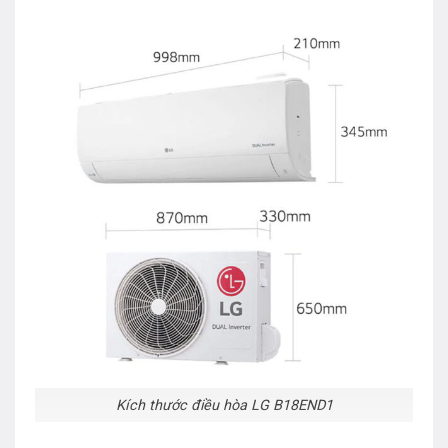
Điều hòa LG
V24WIN 1 chiều inverter được thiết kế
theo phong cách hiện đại và sang trọng,. Với kiểu dáng
treo tường nhỏ gọn kết hợp cùng gam màu trắng tạo
điểm nhấn sang trọng, nổi bật cho cả không gian căn
phòng.
Điều hòa treo tường LG V24WIN là dòng điều hòa 1
chiều, sở hữu công suất 24000BTU phù hợp với không
Kích thước điều hòa LG B18END1
gian có diện tích khoảng 30 – 40m2 như phòng khách,