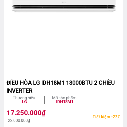
ĐIỀU HÒA LG IDH18M1 18000BTU 2 CHIỀU
INVERTER
Thương hiệu
Mã sản phẩm
LG
IDH18M1
17.250.000
₫
Giá
Giá
Tiết kiệm -22%
gốc
hiện
22.000.000
₫
là:
tại