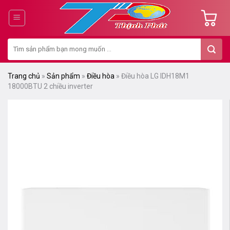
Chuyển
đến
nội
Tìm
dung
kiếm:
Trang chủ
»
Sản phẩm
»
Điều hòa
»
Điều hòa LG IDH18M1
18000BTU 2 chiều inverter