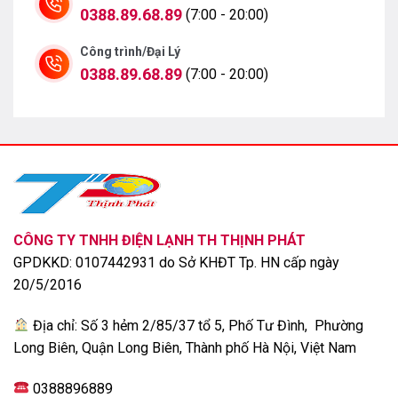
0388.89.68.89
(7:00 - 20:00)
Công trình/Đại Lý
0388.89.68.89
(7:00 - 20:00)
Chế độ làn gió êm dịu có trên LG IDH18M1 có thể thay
đổi hướng gió theo ý muốn của bạn đem đến sự thoải
mái và dễ chịu.
Khi bạn kích hoạt chức năng Soft Air, cửa gió phía
CÔNG TY TNHH ĐIỆN LẠNH TH THỊNH PHÁT
dưới sẽ được đóng lại, đem đến luồng gió gián tiếp
GPDKKD: 0107442931 do Sở KHĐT Tp. HN cấp ngày
lưu thông từ trên trần xuống đến sàn nhà.
20/5/2016
Địa chỉ: Số 3 hẻm 2/85/37 tổ 5, Phố Tư Đình, Phường
Long Biên, Quận Long Biên, Thành phố Hà Nội, Việt Nam
0388896889