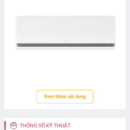
Model LG IDH18M1 mới được ra đời với thiết kế độc
đáo, đem đến cho người dùng những điều tuyệt vời
Xem thêm nội dung
như: Độ ẩm luôn được cân bằng, không khí trong lành
sạch sẽ, làn gió mát lạnh nhẹ nhàng, điện năng được
tiết kiệm tối đa…
Phạm vi hoạt động của máy có công suất 18000BTU
THÔNG SỐ KỸ THUẬT