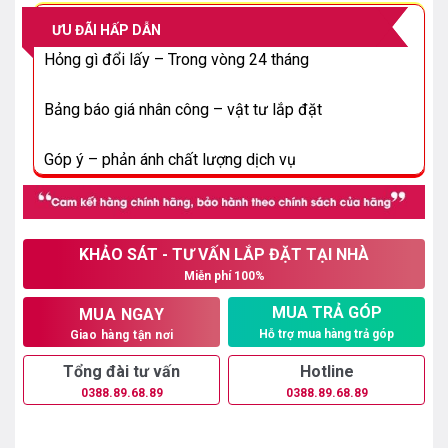
22.000.000₫.
là:
ƯU ĐÃI HẤP DẪN
17.250.000₫.
Hỏng gì đổi lấy – Trong vòng 24 tháng
Bảng báo giá nhân công – vật tư lắp đặt
Góp ý – phản ánh chất lượng dịch vụ
KHẢO SÁT - TƯ VẤN LẮP ĐẶT TẠI NHÀ
Miễn phí 100%
MUA TRẢ GÓP
MUA NGAY
Hỗ trợ mua hàng trả góp
Giao hàng tận nơi
Tổng đài tư vấn
Hotline
0388.89.68.89
0388.89.68.89