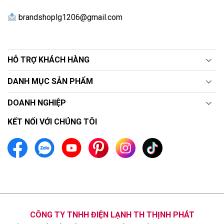
brandshoplg1206@gmail.com
Cùng với đó bạn có thể kiểm soát nhiệt độ gió và tốc
độ tùy chỉnh độ mát ở phạm vi hẹp. Kiểm soát dễ dàng
HỖ TRỢ KHÁCH HÀNG
hơn với nhiệt độ là 9 bước và tốc độ gió 5 bước, từ đó
cân bằng được 2 yếu tố, đem đến sự hoàn hảo đúng
DANH MỤC SẢN PHẨM
theo sở thích của bạn.
DOANH NGHIỆP
KẾT NỐI VỚI CHÚNG TÔI
CÔNG TY TNHH ĐIỆN LẠNH TH THỊNH PHÁT