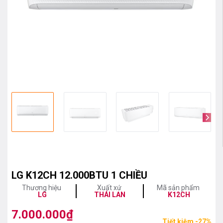
LG K12CH 12.000BTU 1 CHIỀU
Thương hiệu
Xuất xứ
Mã sản phẩm
LG
THÁI LAN
K12CH
7.000.000
₫
Giá
Giá
Tiết kiệm -27%