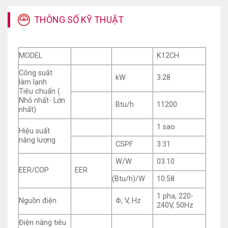
THÔNG SỐ KỸ THUẬT
MODEL
K12CH
Công suất
kW
3.28
làm lạnh
Tiêu chuẩn (
Nhỏ nhất- Lớn
Btu/h
11200
nhất)
1 sao
Hiệu suất
năng lượng
CSPF
3.31
W/W
03.10
EER/COP
EER
(Btu/h)/W
10.58
1 pha, 220-
Nguồn điện
Φ, V, Hz
Ấn tượng đầu tiên của sản phẩm K12CH chính là thiết
240V, 50Hz
kế sang trọng, thanh lịch với gam màu trắng làm chủ
Điện năng tiêu
đạo. Trên dàn lạnh có đèn LED hiển thị nhiệt độ vô