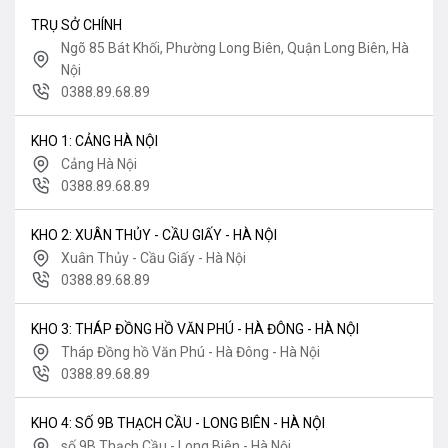
TRỤ SỞ CHÍNH
Ngõ 85 Bát Khối, Phường Long Biên, Quận Long Biên, Hà
Nội
0388.89.68.89
KHO 1: CẢNG HÀ NỘI
Cảng Hà Nội
0388.89.68.89
KHO 2: XUÂN THỦY - CẦU GIẤY - HÀ NỘI
Xuân Thủy - Cầu Giấy - Hà Nội
0388.89.68.89
KHO 3: THÁP ĐỒNG HỒ VĂN PHÚ - HÀ ĐÔNG - HÀ NỘI
Tháp Đồng hồ Văn Phú - Hà Đông - Hà Nội
0388.89.68.89
KHO 4: SỐ 9B THẠCH CẦU - LONG BIÊN - HÀ NỘI
số 9B Thạch Cầu - Long Biên - Hà Nội