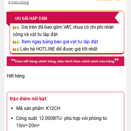
gốc
hiện
9.590.000
₫
là:
tại
9.590.000₫.
là:
ƯU ĐÃI HẤP DẪN
7.000.000₫.
Giá trên đã bao gồm VAT, chưa có chi phí nhân
công và vật tư lắp đặt
Xem ngay bảng báo giá vật tư lắp đặt
L
iên hệ HOTLINE để được giá tốt nhất
Hết hàng
Đặc điểm nổi bật:
Mã sản phẩm:
K12CH
Công suất: 12.000BTU- phù hợp với phòng từ
15m²-20m²