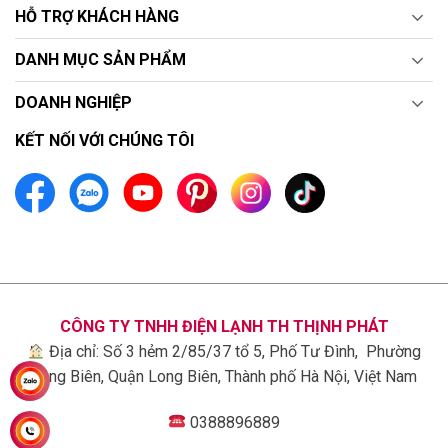
HỖ TRỢ KHÁCH HÀNG
K12CH được tích hợp công nghệ làm lạnh nhanh Jet
DANH MỤC SẢN PHẨM
Cool mang lại cảm giác mát mẻ và thoải mái ngay từ
khi bật máy.
Bên cạnh đó, người dùng có thể dễ dàng
DOANH NGHIỆP
điều chỉnh linh hoạt hướng gió từ điều hòa, giúp lan tỏa
đều tới mọi ngóc ngách trong căn phòng, đây cũng là
KẾT NỐI VỚI CHÚNG TÔI
yếu tố được nhiều người yêu thích trên tất cả các
Model sản phẩm mới thuộc thương hiệu LG.
Sử dụng gas R32 an toàn với người sử dụng
CÔNG TY TNHH ĐIỆN LẠNH TH THỊNH PHÁT
Địa chỉ: Số 3 hẻm 2/85/37 tổ 5, Phố Tư Đình, Phường
Long Biên, Quận Long Biên, Thành phố Hà Nội, Việt Nam
0388896889