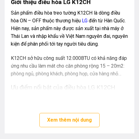
Giới thiệu điều hòa
LG K12CH
Sản phẩm điều hòa treo tường K12CH là dòng điều
hòa ON – OFF thuộc thương hiệu
LG
đến từ Hàn Quốc.
Hiện nay, sản phẩm này được sản xuất tại nhà máy ở
Thái Lan và nhập khẩu về Việt Nam nguyên đai, nguyên
kiện để phân phối tới tay người tiêu dùng.
K12CH sở hữu công suất 12.000BTU có khả năng đáp
ứng nhu cầu làm mát cho căn phòng rộng 15 – 20m2:
phòng ngủ, phòng khách, phòng họp, cửa hàng nhỏ…
Ưu điểm nổi bật của điều hòa LG K12CH
Sản phẩm
điều hòa LG
K12CH là Model mới ra mắt
nhưng được các chuyên gia đánh giá cao về tính thẩm
mỹ, các tính năng và độ ổn định.
Xem thêm nội dung
Thiết kế hiện đại và sang trọng