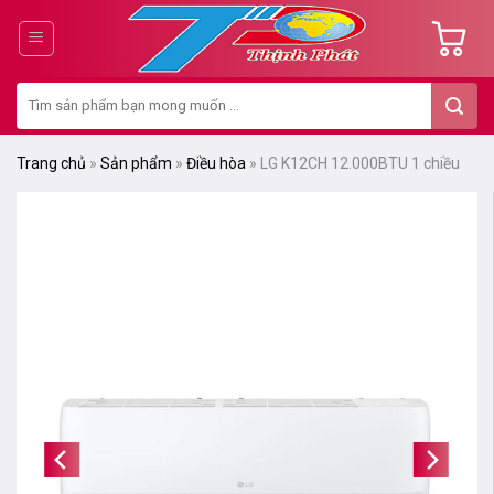
Chuyển
đến
nội
Tìm
dung
kiếm:
Trang chủ
»
Sản phẩm
»
Điều hòa
»
LG K12CH 12.000BTU 1 chiều