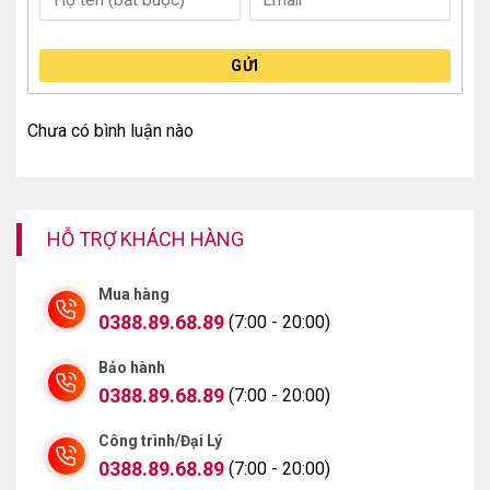
GỬI
Chưa có bình luận nào
HỖ TRỢ KHÁCH HÀNG
Mua hàng
0388.89.68.89
(7:00 - 20:00)
Bảo hành
Điều hòa LG K12CH sở hữu dàn tản nhiệt bằng đồng
0388.89.68.89
(7:00 - 20:00)
chất lượng kết hợp cánh tản nhiệt được phủ lớp độc
Công trình/Đại Lý
quyền Gold Fin giúp bảo vệ máy và chống ăn mòn,nâng
0388.89.68.89
(7:00 - 20:00)
cao hiệu suất trao đổi nhiệt khả năng làm lạnh nhanh