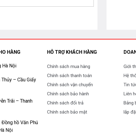
HO HÀNG
HỖ TRỢ KHÁCH HÀNG
DOAN
g Hà Nội
Chính sách mua hàng
Giới t
0 được trang bị máy nén BLDC inverter cải
Chính sách thanh toán
Hệ th
 mang lại hiệu suất làm lạnh vượt trội, từ đó
 Thủy – Cầu Giấy
Chính sách vận chuyển
Tin tứ
a gia đình bạn.
Chính sách bảo hành
Liên h
ỉ, giảm rung lắc và tăng tuổi thọ lâu hơn.
ễn Trãi – Thanh
Chính sách đổi trả
Bảng b
Chính sách bảo mật
lắp đặ
p Đồng hồ Văn Phú
g làm lạnh mạnh mẽ nhờ trang bị hệ thống
Hà Nội
 luồng khí lạnh thổi xa và rộng hơn khắp