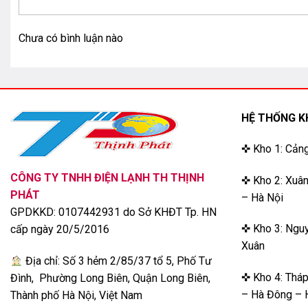
Chưa có bình luận nào
HỆ THỐNG K
✜ Kho 1: Cản
Máy lạnh âm trần cassette 1 chiều inverter LG ZTNQ18GTLA
tiến giúp duy trì nhiệt độ luôn ổn định trong mọi môi trường,
CÔNG TY TNHH ĐIỆN LẠNH TH THỊNH
✜ Kho 2: Xuân
tiết kiệm điện năng và tối ưu hóa đơn tiền điện mỗi tháng củ
PHÁT
– Hà Nội
GPDKKD: 0107442931 do Sở KHĐT Tp. HN
Bên cạnh đó, công nghệ inverter còn giúp máy vận hành bền b
✜ Kho 3: Nguy
cấp ngày 20/5/2016
Xuân
Làm lạnh nhanh chóng mang lại sự thoải mái
Địa chỉ: Số 3 hẻm 2/85/37 tổ 5, Phố Tư
✜ Kho 4: Thá
Đình, Phường Long Biên, Quận Long Biên,
Điều hòa âm trần LG ZTNQ18GTLA0 1 chiều mang lại khả năn
– Hà Đông – 
Thành phố Hà Nội, Việt Nam
cánh vẫy kép mở rộng hơn cùng công suất lớn 18.000BTU đưa