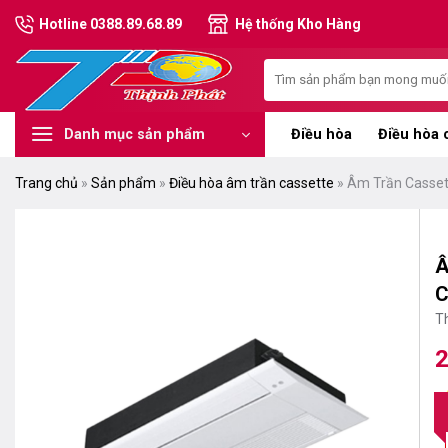
Chuyển
Hotline 0388.89.68.89
Hệ thống Kho Hàng
đến
nội
Tìm
dung
kiếm:
Điều hòa
Điều hòa 
Danh mục sản phẩm
Trang chủ
»
Sản phẩm
»
Điều hòa âm trần cassette
»
Âm Trần Casset
Â
C
T
2
G
G
g
hi
là
tạ
3
là