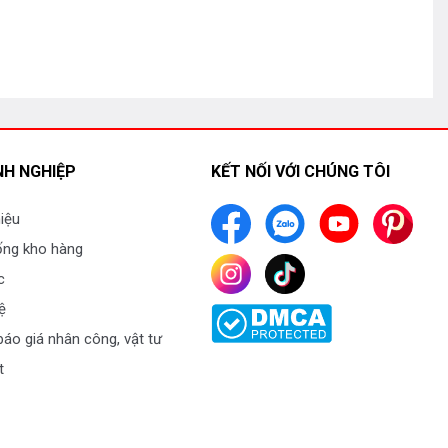
H NGHIỆP
KẾT NỐI VỚI CHÚNG TÔI
hiệu
ống kho hàng
c
ệ
áo giá nhân công, vật tư
t