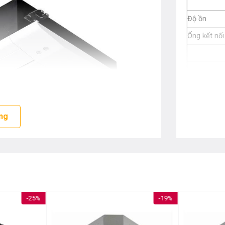
Độ ồn
Ống kết nối
Mặt nạ tra
rí
ng
DÀN NÓNG
Nguồn điện
-25%
-19%
Kích thước
Khối lượng