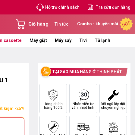
Hỗ trợ chính sách
Tra cứu đơn hàng
HOT
Giỏ hàng
Combo - khuyến mãi
Tin tức
n cassette
Máy giặt
Máy sấy
Tivi
Tủ lạnh
TẠI SAO MUA HÀNG Ở THỊNH PHÁT
U 1
Hàng chính
Nhân viên tư
Đội ngũ lắp đặt
hãng 100%
vấn nhiệt tình
chuyên nghiệp
ết kiệm -25%