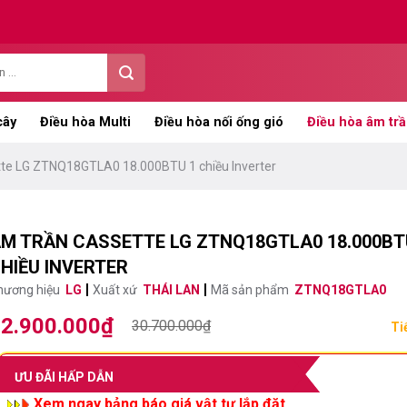
cây
Điều hòa Multi
Điều hòa nối ống gió
Điều hòa âm trầ
te LG ZTNQ18GTLA0 18.000BTU 1 chiều Inverter
M TRẦN CASSETTE LG ZTNQ18GTLA0 18.000BT
HIỀU INVERTER
hương hiệu
LG
Xuất xứ
THÁI LAN
Mã sản phẩm
ZTNQ18GTLA0
2.900.000
₫
iá
iá
30.700.000
₫
Ti
ốc
ện
:
i
ƯU ĐÃI HẤP DẪN
0.700.000₫.
:
Xem ngay bảng báo giá vật tư lắp đặt