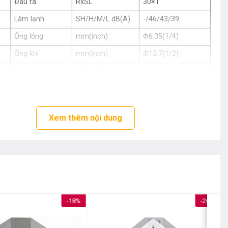
Đầu ra
RxSL
30×1
Làm lạnh
SH/H/M/L dB(A)
-/46/43/39
Ống lỏng
mm(inch)
Φ6.35(1/4)
Ống khí
mm(inch)
Φ12.7(1/2)
(O.D./I.D.)
Ống xả
Φ32/ Φ25.0
mm(inch)
ng
Mã sản phẩm
PT-TAHGO
Xem thêm nội dung
Màu vỏ máy
Trắng
Kích thước
( RxCxS) mm
1,480x34x500
Khối lượng tinh
kg
4.8
ZUAB1
V, Φ, Hz
220-240,1,50/60
-18%
-26%
( RxCxS) mm
770x545x288