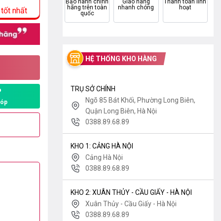
Bảo hành chính
Giao hàng
Thanh toán linh
hãng trên toàn
nhanh chóng
hoạt
tốt nhất
quốc
HỆ THỐNG KHO HÀNG
TRỤ SỞ CHÍNH
P
Ngõ 85 Bát Khối, Phường Long Biên,
góp
Quận Long Biên, Hà Nội
0388.89.68.89
KHO 1: CẢNG HÀ NỘI
Cảng Hà Nội
0388.89.68.89
KHO 2: XUÂN THỦY - CẦU GIẤY - HÀ NỘI
Xuân Thủy - Cầu Giấy - Hà Nội
0388.89.68.89