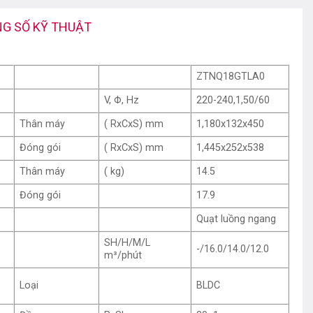
G SỐ KỸ THUẬT
ZTNQ18GTLA0
V, Φ, Hz
220-240,1,50/60
Thân máy
( RxCxS) mm
1,180x132x450
Đóng gói
( RxCxS) mm
1,445x252x538
Thân máy
( kg)
14.5
Đóng gói
17.9
Quạt luồng ngang
SH/H/M/L
-/16.0/14.0/12.0
m³/phút
Loại
BLDC