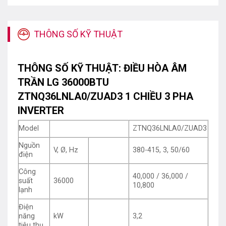
THÔNG SỐ KỸ THUẬT
THÔNG SỐ KỸ THUẬT: ĐIỀU HÒA ÂM
TRẦN LG 36000BTU
ZTNQ36LNLA0/ZUAD3 1 CHIỀU 3 PHA
INVERTER
Model
ZTNQ36LNLA0/ZUAD3
Nguồn
V, Ø, Hz
380-415, 3, 50/60
điện
Công
40,000 / 36,000 /
suất
36000
10,800
lạnh
Điện
năng
kW
3,2
tiêu thụ