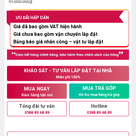
gốc
hiện
41.000.000
₫
là:
tại
41.000.000₫.
là:
ƯU ĐÃI HẤP DẪN
36.000.000₫.
Giá đã bao gồm VAT hiện hành
Giá chưa bao gồm vận chuyển lắp đặt
Bảng báo giá nhân công – vật tư lắp đặt
KHẢO SÁT - TƯ VẤN LẮP ĐẶT TẠI NHÀ
Miễn phí 100%
MUA TRẢ GÓP
MUA NGAY
Hỗ trợ mua hàng trả góp
Giao hàng tận nơi
Tổng đài tư vấn
Hotline
0388.89.68.89
0388.89.68.89