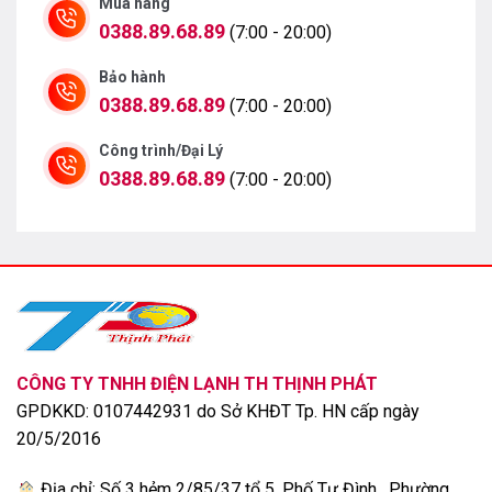
Mua hàng
–
Axial
0388.89.68.89
(7:00 - 20:00)
Quạt
Lưu lượng
m3/phút
60 x 1
gió
x SL
Bảo hành
Danh
0388.89.68.89
(7:00 - 20:00)
Độ ồn
dB(A)
55
định
Công trình/Đại Lý
Đường
Ống kết
kính
mm(inch)
Ø9.52 (3/8)
0388.89.68.89
(7:00 - 20:00)
nối
ngoài
Đường
kính
mm(inch)
Ø15.88 (5/8)
ngoài
Chiều
Tối
dài
thiểu/Tối
m
5/50
đường
đa
ống
CÔNG TY TNHH ĐIỆN LẠNH TH THỊNH PHÁT
Chênh
GPDKKD: 0107442931 do Sở KHĐT Tp. HN cấp ngày
lệch độ
Tối đa.
m
30
20/5/2016
cao tối
đa
Địa chỉ: Số 3 hẻm 2/85/37 tổ 5, Phố Tư Đình, Phường