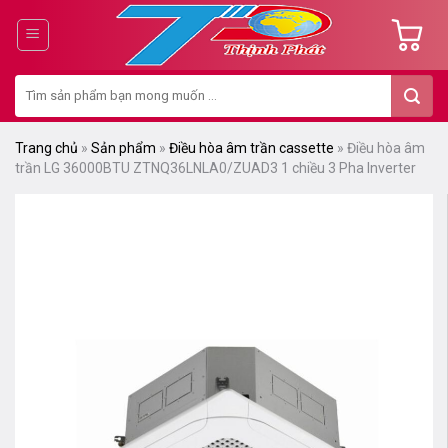
Chuyển
đến
nội
Tìm
dung
kiếm:
Trang chủ
»
Sản phẩm
»
Điều hòa âm trần cassette
»
Điều hòa âm
trần LG 36000BTU ZTNQ36LNLA0/ZUAD3 1 chiều 3 Pha Inverter