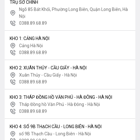
TRỤ SỞ CHÍNH
Ngõ 85 Bát Khối, Phường Long Biên, Quận Long Biên, Hà
Nội
0388.89.68.89
KHO 1: CẢNG HÀ NỘI
Cảng Hà Nội
0388.89.68.89
KHO 2: XUÂN THỦY - CẦU GIẤY - HÀ NỘI
Xuân Thủy - Cầu Giấy - Hà Nội
0388.89.68.89
KHO 3: THÁP ĐỒNG HỒ VĂN PHÚ - HÀ ĐÔNG - HÀ NỘI
Tháp Đồng hồ Văn Phú - Hà Đông - Hà Nội
0388.89.68.89
KHO 4: SỐ 9B THẠCH CẦU - LONG BIÊN - HÀ NỘI
số 9B Thạch Cầu - Long Biên - Hà Nội