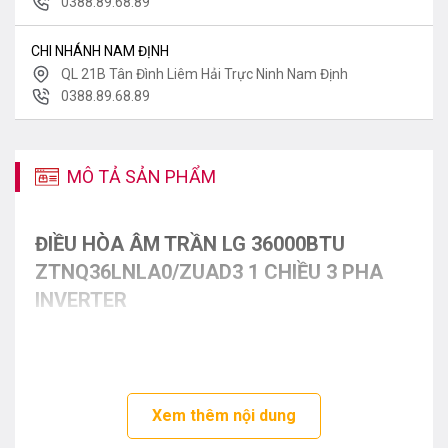
0388.89.68.89
CHI NHÁNH NAM ĐỊNH
QL 21B Tân Đình Liêm Hải Trực Ninh Nam Định
0388.89.68.89
MÔ TẢ SẢN PHẨM
ĐIỀU HÒA ÂM TRẦN LG 36000BTU
ZTNQ36LNLA0/ZUAD3 1 CHIỀU 3 PHA
INVERTER
Xem thêm nội dung