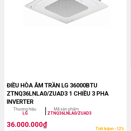
ĐIỀU HÒA ÂM TRẦN LG 36000BTU
ZTNQ36LNLA0/ZUAD3 1 CHIỀU 3 PHA
INVERTER
Thương hiệu
Mã sản phẩm
LG
ZTNQ36LNLA0/ZUAD3
36.000.000
₫
Giá
Giá
Tiết kiệm -12%