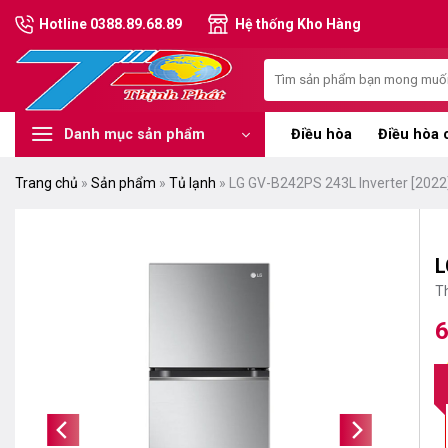
Chuyển
Hotline 0388.89.68.89
Hệ thống Kho Hàng
đến
nội
Tìm
dung
kiếm:
Điều hòa
Điều hòa 
Danh mục sản phẩm
Trang chủ
»
Sản phẩm
»
Tủ lạnh
»
LG GV-B242PS 243L Inverter [2022
L
T
6
G
G
g
hi
là
tạ
9
là
6