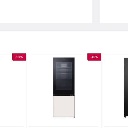
-53%
-42%