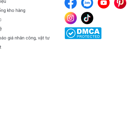
hiệu
ống kho hàng
c
ệ
áo giá nhân công, vật tư
t