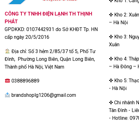
✜ Kho 1: Cản
CÔNG TY TNHH ĐIỆN LẠNH TH THỊNH
✜ Kho 2: Xuân
PHÁT
– Hà Nội
GPDKKD: 0107442931 do Sở KHĐT Tp. HN
✜ Kho 3: Nguy
cấp ngày 20/5/2016
Xuân
Địa chỉ: Số 3 hẻm 2/85/37 tổ 5, Phố Tư
✜ Kho 4: Thá
Đình, Phường Long Biên, Quận Long Biên,
– Hà Đông – 
Thành phố Hà Nội, Việt Nam
✜ Kho 5: Thạc
0388896889
- Hà Nội
brandshoplg1206@gmail.com
✜ Chi nhánh 
Tân Đình - Li
- Hotline: 0