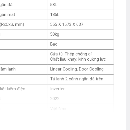
ngăn đá
58L
ngăn mát
185L
 (RxCxS, mm)
555 X 1573 X 637
g
50kg
Bạc
Cửa tủ: Thép chống gỉ
Chất liệu khay: kính cường lực
làm lạnh
Linear Cooling, Door Cooling
Tủ lạnh 2 cánh ngăn đá trên
iết kiệm điện
Inverter
t
2022
i
Việt Nam
2 năm, bảo hành động cơ 10
năm