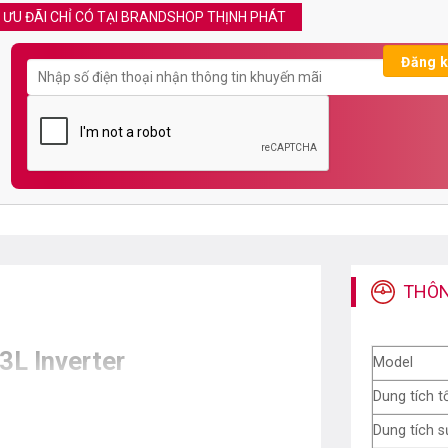
ƯU ĐÃI CHỈ CÓ TẠI BRANDSHOP THỊNH PHÁT
THÔN
L Inverter
Model
Dung tích t
Dung tích 