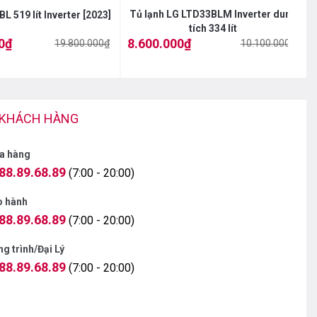
Tủ lạnh LG LTD33BLM Inverter dung
 519 lít Inverter [2023]
tích 334 lít
0
₫
8.600.000
₫
19.800.000
₫
10.100.000
₫
Giá
Giá
gốc
hiện
là:
tại
l
t
10.100.000₫.
là:
l
8.600.000₫.
 KHÁCH HÀNG
a hàng
88.89.68.89
(7:00 - 20:00)
o hành
88.89.68.89
(7:00 - 20:00)
g trình/Đại Lý
88.89.68.89
(7:00 - 20:00)