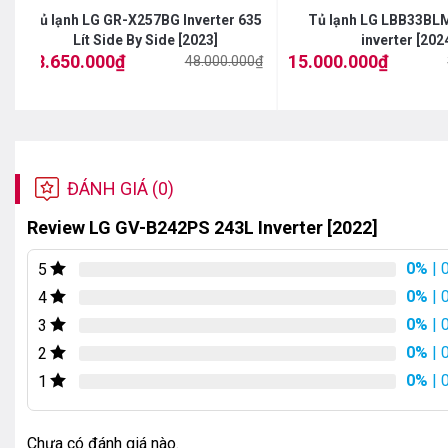
Tủ lạnh LG GR-X257BG Inverter 635
Tủ lạnh LG LBB33BLMA
Lít Side By Side [2023]
inverter [202
28.650.000
₫
15.000.000
₫
48.000.000
₫
Giá
Giá
Giá
Giá
gốc
hiện
gốc
hiện
là:
tại
là:
tại
48.000.000₫.
là:
32.000.000₫.
là:
28.650.000₫.
15.000.000₫.
ĐÁNH GIÁ (0)
Review LG GV-B242PS 243L Inverter [2022]
0%
| 
5
0%
| 
4
0%
| 
3
0%
| 
2
0%
| 
1
Chưa có đánh giá nào.