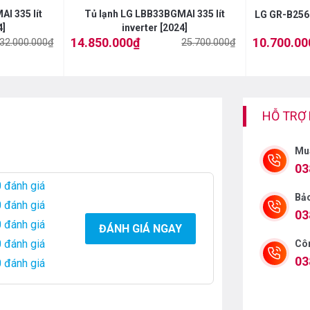
I 335 lít
Tủ lạnh LG LBB33BGMAI 335 lít
LG GR-B256BL
4]
inverter [2024]
14.850.000
₫
10.700.00
32.000.000
₫
25.700.000
₫
Giá
Giá
Giá
Giá
gốc
hiện
gốc
hiện
là:
tại
là:
tại
25.700.000₫.
là:
19.800.000₫.
là:
14.850.000₫.
10.700.000₫.
HỖ TRỢ
Mu
03
0 đánh giá
Bả
0 đánh giá
03
0 đánh giá
ĐÁNH GIÁ NGAY
0 đánh giá
Côn
03
0 đánh giá