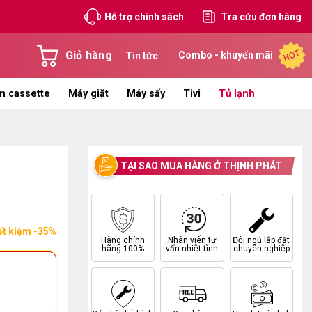
Hỗ trợ chính sách
Tra cứu đơn hàng
HOT
Giỏ hàng
Combo - khuyến mãi
Tin tức
n cassette
Máy giặt
Máy sấy
Tivi
Tủ lạnh
TẠI SAO MUA HÀNG Ở THỊNH PHÁT
ết kiệm -35%
Hàng chính
Nhân viên tư
Đội ngũ lắp đặt
hãng 100%
vấn nhiệt tình
chuyên nghiệp