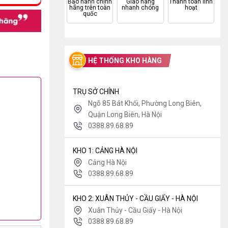
Bảo hành chính
Giao hàng
Thanh toán linh
hãng trên toàn
nhanh chóng
hoạt
quốc
HỆ THỐNG KHO HÀNG
TRỤ SỞ CHÍNH
Ngõ 85 Bát Khối, Phường Long Biên,
Quận Long Biên, Hà Nội
0388.89.68.89
KHO 1: CẢNG HÀ NỘI
Cảng Hà Nội
0388.89.68.89
KHO 2: XUÂN THỦY - CẦU GIẤY - HÀ NỘI
Xuân Thủy - Cầu Giấy - Hà Nội
0388.89.68.89