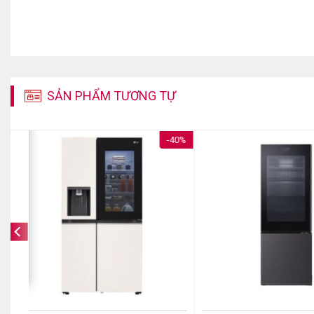
SẢN PHẨM TƯƠNG TỰ
%
-40%