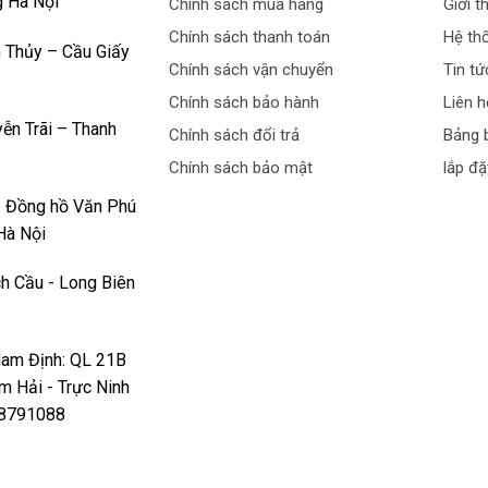
g Hà Nội
Chính sách mua hàng
Giới t
Chính sách thanh toán
Hệ th
 Thủy – Cầu Giấy
Chính sách vận chuyển
Tin tứ
Chính sách bảo hành
Liên h
ễn Trãi – Thanh
Chính sách đổi trả
Bảng b
Chính sách bảo mật
lắp đặ
p Đồng hồ Văn Phú
Hà Nội
h Cầu - Long Biên
Nam Định: QL 21B
êm Hải - Trực Ninh
978791088