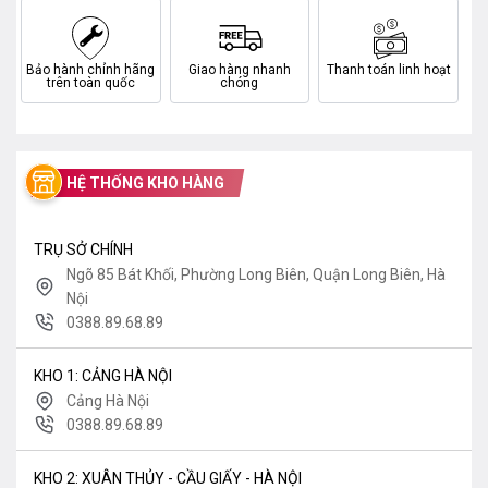
Bảo hành chính hãng
Giao hàng nhanh
Thanh toán linh hoạt
trên toàn quốc
chóng
HỆ THỐNG KHO HÀNG
TRỤ SỞ CHÍNH
Ngõ 85 Bát Khối, Phường Long Biên, Quận Long Biên, Hà
Nội
0388.89.68.89
KHO 1: CẢNG HÀ NỘI
Cảng Hà Nội
0388.89.68.89
KHO 2: XUÂN THỦY - CẦU GIẤY - HÀ NỘI