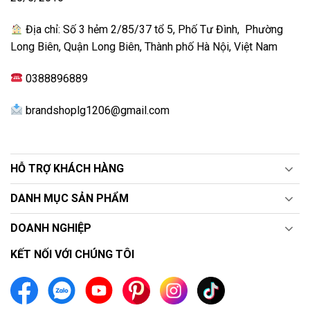
Công nghệ có trên tủ lạnh LG GR-D22MBI
Địa chỉ: Số 3 hẻm 2/85/37 tổ 5, Phố Tư Đình, Phường
Long Biên, Quận Long Biên, Thành phố Hà Nội, Việt Nam
0388896889
brandshoplg1206@gmail.com
HỖ TRỢ KHÁCH HÀNG
DANH MỤC SẢN PHẨM
Công nghệ Inverter hiện đại đã đem đến cho tủ nhiều
lợi ích tuyệt vời, nhờ sở hữu nó mà tủ vận hành có thể
DOANH NGHIỆP
tiết kiệm được tối đa điện năng tiêu thụ. Đặc biệt còn
KẾT NỐI VỚI CHÚNG TÔI
có khả năng điều chỉnh được tốc độ làm việc, đem đến
sự hiệu quả, trơn tru và êm ái nhất.