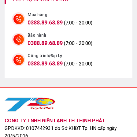
Mua hàng
0388.89.68.89
(7:00 - 20:00)
Bảo hành
0388.89.68.89
(7:00 - 20:00)
Công trình/Đại Lý
0388.89.68.89
(7:00 - 20:00)
Ngăn chứa đồ tiện lợi hơn rất nhiều, vì một phần của nó
đã được làm có thể chỉnh bằng cách trượt vào trong.
Như vậy khi bạn cần lưu trữ một đồ vật gì đó cao cũng
có thể chứa, mà không bị chênh vênh như các dòng tủ
khác nữa.
Dung tích của tủ là 494 lít phù hợp để sử dụng cho gia
CÔNG TY TNHH ĐIỆN LẠNH TH THỊNH PHÁT
đình khoảng 5 thành viên.
GPDKKD: 0107442931 do Sở KHĐT Tp. HN cấp ngày
20/5/2016