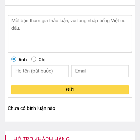
thụ.
Anh
Chị
Tủ lạnh LG GR-D22MBI có thiết kế độc đáo, hiện đại
GỬI
với hệ thống làm đá được gọi là Slim Space Plus đã
tinh gọn hơn bằng cách lắp phía trong cánh tủ, từ đó
Chưa có bình luận nào
tiết kiệm tối đa diện tích. Bạn sẽ không còn phải lo
lắng về việc không gian bên trong bị thiếu vì ngăn làm
đá gây tốn diện tích nữa rồi.
HỖ TRỢ KHÁCH HÀNG