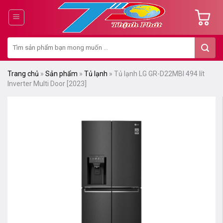
Chuyển
đến
nội
Tìm
dung
kiếm:
Trang chủ
»
Sản phẩm
»
Tủ lạnh
»
Tủ lạnh LG GR-D22MBI 494 lít
Inverter Multi Door [2023]