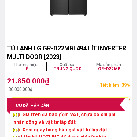
TỦ LẠNH LG GR-D22MBI 494 LÍT INVERTER
MULTI DOOR [2023]
Thương hiệu
Xuất xứ
Mã sản phẩm
LG
TRUNG QUỐC
GR-D22MBI
21.850.000
₫
Giá
Giá
Tiết kiệm -39%
gốc
hiện
36.000.000
₫
là:
tại
36.000.000₫.
là:
ƯU ĐÃI HẤP DẪN
21.850.000₫.
Giá trên đã bao gồm VAT, chưa có chi phí
nhân công và vật tư lắp đặt
Xem ngay bảng báo giá vật tư lắp đặt