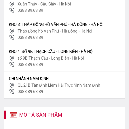
Xuân Thủy - Cầu Giấy - Hà Nội
0388.89.68.89
KHO 3: THÁP ĐỒNG HỒ VĂN PHÚ - HÀ ĐÔNG - HÀ NỘI
Tháp Đồng hồ Văn Phú - Hà Đông - Hà Nội
0388.89.68.89
KHO 4: SỐ 9B THẠCH CẦU - LONG BIÊN - HÀ NỘI
số 9B Thạch Cầu - Long Biên - Hà Nội
0388.89.68.89
CHI NHÁNH NAM ĐỊNH
QL 21B Tân Đình Liêm Hải Trực Ninh Nam Định
0388.89.68.89
MÔ TẢ SẢN PHẨM