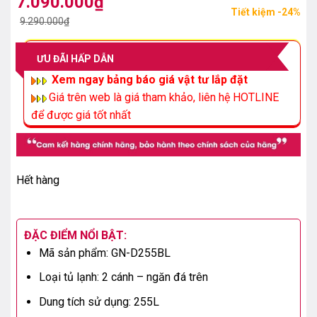
7.090.000
₫
Giá
Giá
Tiết kiệm -24%
gốc
hiện
9.290.000
₫
là:
tại
9.290.000₫.
là:
ƯU ĐÃI HẤP DẪN
7.090.000₫.
Xem ngay bảng báo giá vật tư lắp đặt
Giá trên web là giá tham khảo, liên hệ HOTLINE
để được giá tốt nhất
Hết hàng
ĐẶC ĐIỂM NỔI BẬT:
Mã sản phẩm: GN-D255BL
Loại tủ lạnh: 2 cánh – ngăn đá trên
Dung tích sử dụng: 255L