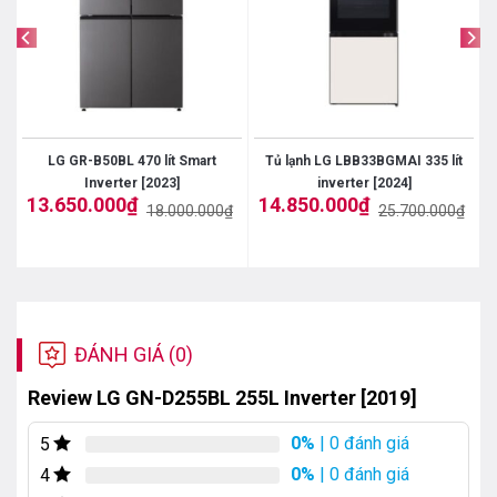
LG GR-B50BL 470 lít Smart
Tủ lạnh LG LBB33BGMAI 335 lít
Inverter [2023]
inverter [2024]
13.650.000
₫
14.850.000
₫
₫
18.000.000
₫
25.700.000
₫
Giá
Giá
Giá
Giá
gốc
hiện
gốc
hiện
là:
tại
là:
tại
18.000.000₫.
là:
25.700.000₫.
là:
13.650.000₫.
14.850.000₫.
ĐÁNH GIÁ (0)
Review LG GN-D255BL 255L Inverter [2019]
0%
| 0 đánh giá
5
0%
| 0 đánh giá
4