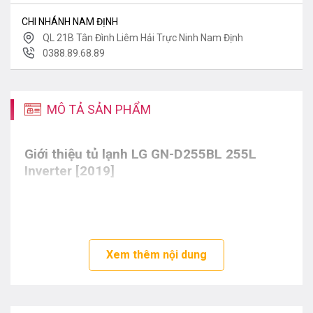
CHI NHÁNH NAM ĐỊNH
QL 21B Tân Đình Liêm Hải Trực Ninh Nam Định
0388.89.68.89
MÔ TẢ SẢN PHẨM
Giới thiệu tủ lạnh
LG GN-D255BL 255L
Inverter [2019]
Xem thêm nội dung