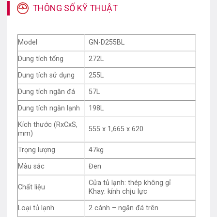
THÔNG SỐ KỸ THUẬT
Model
GN-D255BL
Dung tích tổng
272L
Dung tích sử dụng
255L
Dung tích ngăn đá
57L
Dung tích ngăn lạnh
198L
Kích thước (RxCxS,
555 x 1,665 x 620
mm)
Trọng lượng
47kg
Màu sắc
Đen
Cửa tủ lạnh: thép không gỉ
Chất liệu
Khay: kính chịu lực
Loại tủ lạnh
2 cánh – ngăn đá trên