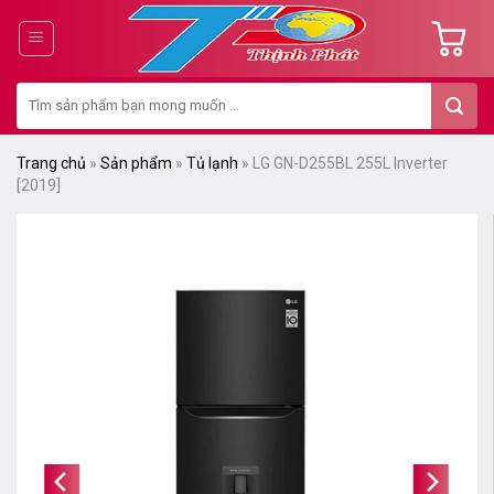
Chuyển
đến
nội
Tìm
dung
kiếm:
Trang chủ
»
Sản phẩm
»
Tủ lạnh
»
LG GN-D255BL 255L Inverter
[2019]