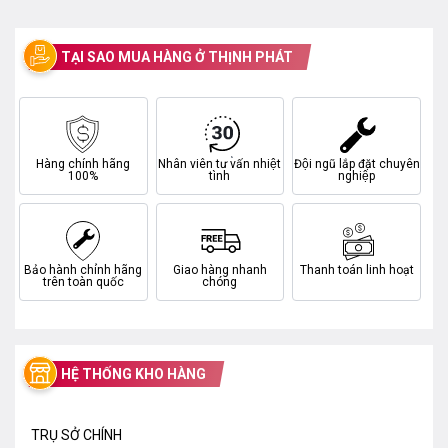
TẠI SAO MUA HÀNG Ở THỊNH PHÁT
Hàng chính hãng
Nhân viên tư vấn nhiệt
Đội ngũ lắp đặt chuyên
100%
tình
nghiệp
Bảo hành chính hãng
Giao hàng nhanh
Thanh toán linh hoạt
trên toàn quốc
chóng
HỆ THỐNG KHO HÀNG
TRỤ SỞ CHÍNH