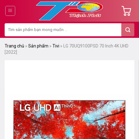
Chuyển
đến
nội
Tìm
dung
kiếm:
Trang chủ
»
Sản phẩm
»
Tivi
»
LG 70UQ9100PSD 70 Inch 4K UHD
[2022]