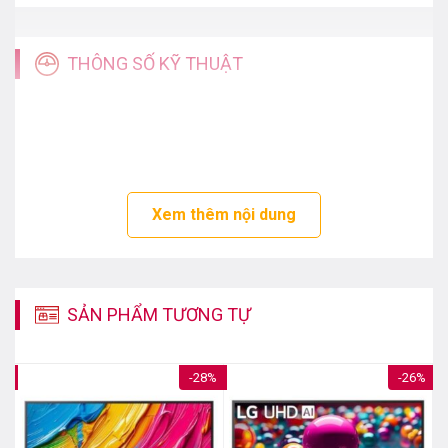
THÔNG SỐ KỸ THUẬT
Xem thêm nội dung
SẢN PHẨM TƯƠNG TỰ
6%
-28%
-26%