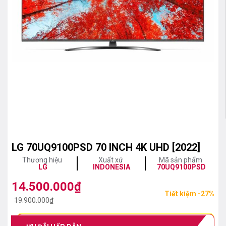
LG 70UQ9100PSD 70 INCH 4K UHD [2022]
Thương hiệu
Xuất xứ
Mã sản phẩm
LG
INDONESIA
70UQ9100PSD
14.500.000
₫
Giá
Giá
Tiết kiệm -27%
gốc
hiện
19.900.000
₫
là:
tại
19.900.000₫.
là: