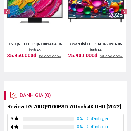
Tivi QNED LG 86QNED81ASA 86
Smart tivi LG 86UA8450PSA 85
inch 4K
inch 4K
35.850.000
₫
25.900.000
₫
₫
50.000.000
₫
35.000.000
₫
Giá
Giá
Giá
Giá
gốc
hiện
gốc
hiện
là:
tại
là:
tại
50.000.000₫.
là:
35.000.000₫.
là:
35.850.000₫.
25.900.000₫.
ĐÁNH GIÁ (0)
Review LG 70UQ9100PSD 70 Inch 4K UHD [2022]
0%
| 0 đánh giá
5
0%
| 0 đánh giá
4