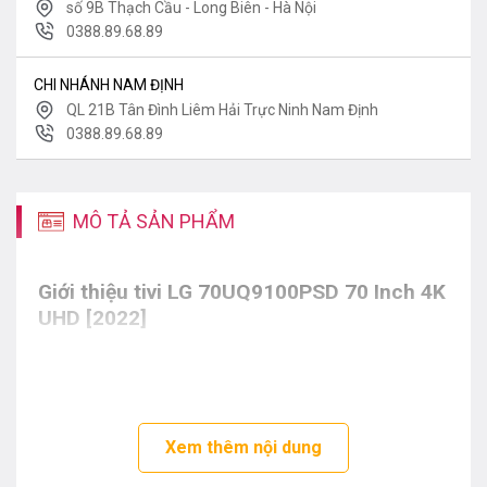
số 9B Thạch Cầu - Long Biên - Hà Nội
0388.89.68.89
CHI NHÁNH NAM ĐỊNH
QL 21B Tân Đình Liêm Hải Trực Ninh Nam Định
0388.89.68.89
MÔ TẢ SẢN PHẨM
Giới thiệu tivi LG 70UQ9100PSD 70 Inch 4K
UHD [2022]
Xem thêm nội dung