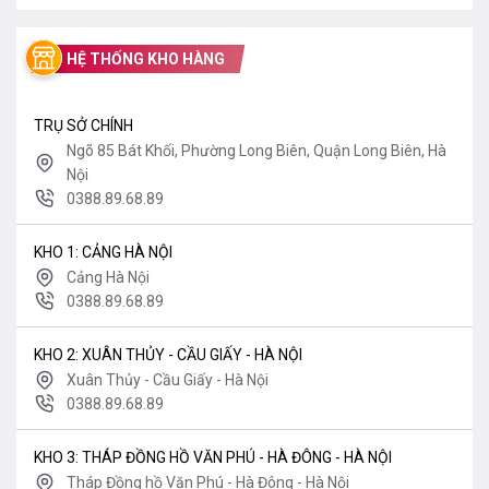
HỆ THỐNG KHO HÀNG
TRỤ SỞ CHÍNH
Ngõ 85 Bát Khối, Phường Long Biên, Quận Long Biên, Hà
Nội
0388.89.68.89
KHO 1: CẢNG HÀ NỘI
Cảng Hà Nội
0388.89.68.89
KHO 2: XUÂN THỦY - CẦU GIẤY - HÀ NỘI
Xuân Thủy - Cầu Giấy - Hà Nội
0388.89.68.89
KHO 3: THÁP ĐỒNG HỒ VĂN PHÚ - HÀ ĐÔNG - HÀ NỘI
Tháp Đồng hồ Văn Phú - Hà Đông - Hà Nội