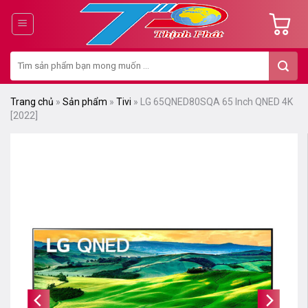
Chuyển
đến
nội
Tìm
dung
kiếm:
Trang chủ
»
Sản phẩm
»
Tivi
»
LG 65QNED80SQA 65 Inch QNED 4K
[2022]