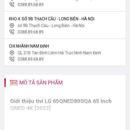
0388.89.68.89
KHO 4: SỐ 9B THẠCH CẦU - LONG BIÊN - HÀ NỘI
số 9B Thạch Cầu - Long Biên - Hà Nội
0388.89.68.89
CHI NHÁNH NAM ĐỊNH
QL 21B Tân Đình Liêm Hải Trực Ninh Nam Định
0388.89.68.89
MÔ TẢ SẢN PHẨM
Giới thiệu tivi
LG 65QNED80SQA 65 Inch
QNED 4K [2022]