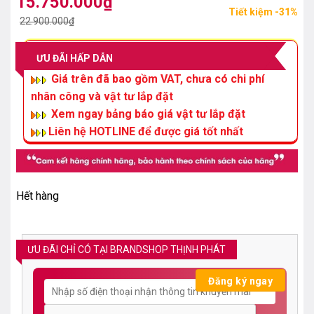
15.750.000
₫
Giá
Giá
Tiết kiệm -31%
gốc
hiện
22.900.000
₫
là:
tại
22.900.000₫.
là:
ƯU ĐÃI HẤP DẪN
15.750.000₫.
Giá trên đã bao gồm VAT, chưa có chi phí
nhân công và vật tư lắp đặt
Xem ngay bảng báo giá vật tư lắp đặt
Liên hệ HOTLINE để được giá tốt nhất
Hết hàng
ƯU ĐÃI CHỈ CÓ TẠI BRANDSHOP THỊNH PHÁT