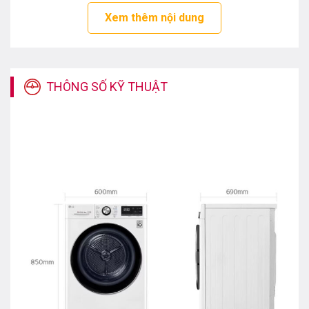
Công suất sấy tối đa của máy là 9kg phù hợp để sử
Xem thêm nội dung
dụng cho gia đình có từ 3 – 5 thành viên. Đặc biệt khi
thời tiết có độ ẩm cao khiến bạn phơi mãi mà không
khô và gây mùi hôi khó chịu. Hay khi thời tiết nắng quá
cao cũng làm cho quần áo bị khô cứng, bạc màu.
THÔNG SỐ KỸ THUẬT
Đặc điểm của máy sấy bơm nhiệt LG
DVHP09W DUAL Inverter 9Kg
Thiết kế