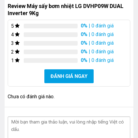
Review Máy sấy bơm nhiệt LG DVHP09W DUAL
Inverter 9Kg
0%
| 0 đánh giá
5
0%
| 0 đánh giá
4
0%
| 0 đánh giá
3
0%
| 0 đánh giá
2
LG DVHP09W là dòng máy sấy DUAL Inverter Heat
0%
| 0 đánh giá
1
Pump đem đến hiệu suất đồng đều, chăm sóc quần áo
bền bỉ. Giúp người dùng tiết kiệm điện năng, tiết kiệm
ĐÁNH GIÁ NGAY
thời gian phơi đồ và bảo vệ sức khỏe cả gia đình.
Từ nay với công nghệ Inverter hiện đại sẽ giúp tiền
điện mỗi tháng nhà bạn giảm đáng kể, tiết kiệm tối đa.
Chưa có đánh giá nào.