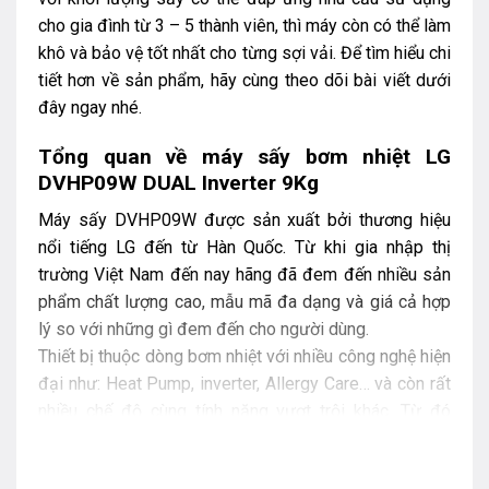
cho gia đình từ 3 – 5 thành viên, thì máy còn có thể làm
khô và bảo vệ tốt nhất cho từng sợi vải. Để tìm hiểu chi
tiết hơn về sản phẩm, hãy cùng theo dõi bài viết dưới
đây ngay nhé.
Tổng quan về máy sấy bơm nhiệt LG
DVHP09W DUAL Inverter 9Kg
Máy sấy DVHP09W được sản xuất bởi thương hiệu
nổi tiếng LG đến từ Hàn Quốc. Từ khi gia nhập thị
trường Việt Nam đến nay hãng đã đem đến nhiều sản
phẩm chất lượng cao, mẫu mã đa dạng và giá cả hợp
lý so với những gì đem đến cho người dùng.
Thiết bị thuộc dòng bơm nhiệt với nhiều công nghệ hiện
đại như: Heat Pump, inverter, Allergy Care… và còn rất
nhiều chế độ cùng tính năng vượt trội khác. Từ đó
người dùng có thể tiết kiệm tối đa thời gian và công
sức khi không cần phơi đồ, hạn chế việc phải là ủi.