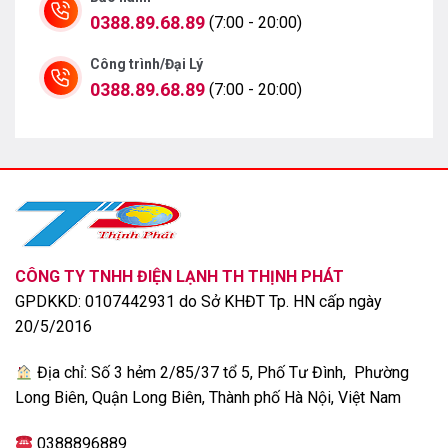
0388.89.68.89
(7:00 - 20:00)
Công trình/Đại Lý
0388.89.68.89
(7:00 - 20:00)
Dàn ngưng của máy dễ dàng vệ sinh, bảo trì, đem đến
sự tiện lợi và nhanh chóng thực hiện hơn.
CÔNG TY TNHH ĐIỆN LẠNH TH THỊNH PHÁT
GPDKKD: 0107442931 do Sở KHĐT Tp. HN cấp ngày
20/5/2016
Địa chỉ: Số 3 hẻm 2/85/37 tổ 5, Phố Tư Đình, Phường
Công nghệ sấy Heat Pump sử dụng nhiệt độ thấp để
Long Biên, Quận Long Biên, Thành phố Hà Nội, Việt Nam
làm giảm nếp nhăn và chống co rút quần áo, chăm sóc
0388896889
nhẹ nhàng những bộ quần áo giữ chúng bền đẹp, mới