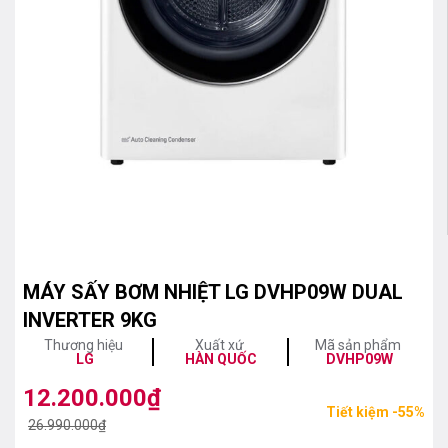
MÁY SẤY BƠM NHIỆT LG DVHP09W DUAL
INVERTER 9KG
Thương hiệu
Xuất xứ
Mã sản phẩm
LG
HÀN QUỐC
DVHP09W
12.200.000
₫
Giá
Giá
Tiết kiệm -55%
gốc
hiện
26.990.000
₫
là:
tại