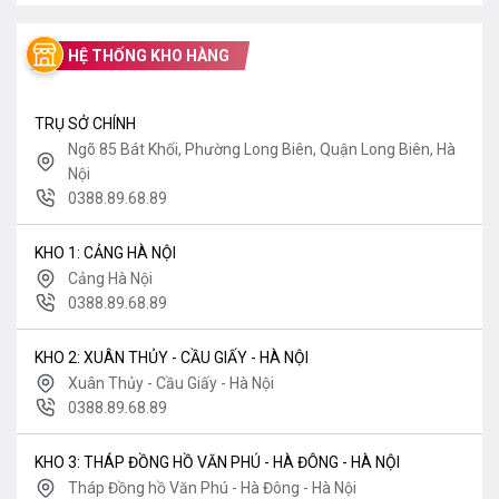
HỆ THỐNG KHO HÀNG
TRỤ SỞ CHÍNH
Ngõ 85 Bát Khối, Phường Long Biên, Quận Long Biên, Hà
Nội
0388.89.68.89
KHO 1: CẢNG HÀ NỘI
Cảng Hà Nội
0388.89.68.89
KHO 2: XUÂN THỦY - CẦU GIẤY - HÀ NỘI
Xuân Thủy - Cầu Giấy - Hà Nội
0388.89.68.89
KHO 3: THÁP ĐỒNG HỒ VĂN PHÚ - HÀ ĐÔNG - HÀ NỘI
Tháp Đồng hồ Văn Phú - Hà Đông - Hà Nội