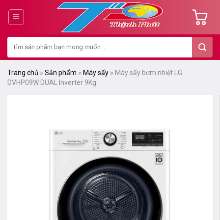
Chuyển
đến
nội
Tìm
dung
kiếm:
Trang chủ
»
Sản phẩm
»
Máy sấy
»
Máy sấy bơm nhiệt LG
DVHP09W DUAL Inverter 9Kg