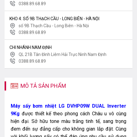
0388.89.68.89
KHO 4: SỐ 9B THẠCH CẦU - LONG BIÊN - HÀ NỘI
số 9B Thạch Cầu - Long Biên - Hà Nội
0388.89.68.89
CHI NHÁNH NAM ĐỊNH
QL 21B Tân Đình Liêm Hải Trực Ninh Nam Định
0388.89.68.89
MÔ TẢ SẢN PHẨM
Máy sấy bơm nhiệt LG DVHP09W DUAL Inverter
9Kg
được thiết kế theo phong cách Châu u vô cùng
hiện đại. Sở hữu tone màu trắng tinh tế, sang trọng
đem đến sự đẳng cấp cho không gian lắp đặt. Cùng
với khối lượng sấy có thể đáp ứng nhu cầu sử dụng