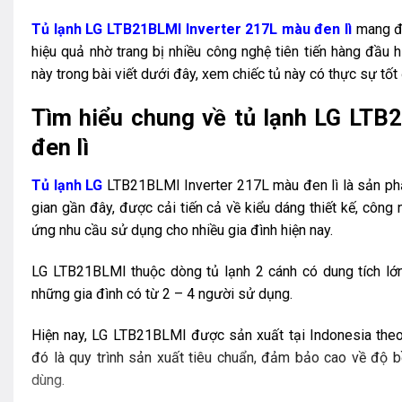
Tủ lạnh LG LTB21BLMI Inverter 217L màu đen lì
mang đế
hiệu quả nhờ trang bị nhiều công nghệ tiên tiến hàng đầu h
này trong bài viết dưới đây, xem chiếc tủ này có thực sự tố
Tìm hiểu chung về tủ lạnh LG LTB
đen lì
Tủ lạnh LG
LTB21BLMI Inverter 217L màu đen lì là sản ph
gian gần đây, được cải tiến cả về kiểu dáng thiết kế, công 
ứng nhu cầu sử dụng cho nhiều gia đình hiện nay.
LG LTB21BLMI thuộc dòng tủ lạnh 2 cánh có dung tích lớn 
những gia đình có từ 2 – 4 người sử dụng.
Hiện nay, LG LTB21BLMI được sản xuất tại Indonesia theo
đó là quy trình sản xuất tiêu chuẩn, đảm bảo cao về độ bề
dùng.