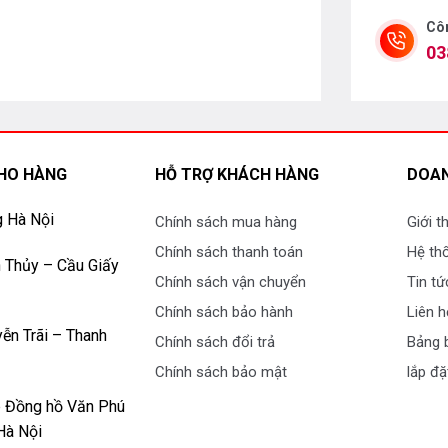
Côn
03
HO HÀNG
HỖ TRỢ KHÁCH HÀNG
DOAN
g Hà Nội
Chính sách mua hàng
Giới t
Chính sách thanh toán
Hệ th
 Thủy – Cầu Giấy
Chính sách vận chuyển
Tin tứ
i dùng tiện lợi hơn khi cất và lưu trữ thực
Chính sách bảo hành
Liên h
trữ được nhiều loại khác nhau hơn. Khi muốn
ễn Trãi – Thanh
a ra sắp xếp lại hợp lý hơn.
Chính sách đổi trả
Bảng b
Chính sách bảo mật
lắp đặ
p Đồng hồ Văn Phú
Hà Nội