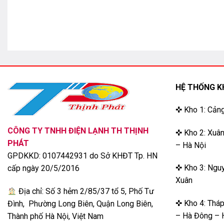
HỆ THỐNG K
✜ Kho 1: Cản
CÔNG TY TNHH ĐIỆN LẠNH TH THỊNH
✜ Kho 2: Xuân
PHÁT
– Hà Nội
Các ngăn chứa được sắp xếp thông minh, khoa học, giúp ngườ
GPDKKD: 0107442931 do Sở KHĐT Tp. HN
phẩm. Đồng thời việc chia nhiều ngăn cũng sẽ giúp bạn cất 
✜ Kho 3: Nguy
cấp ngày 20/5/2016
cất thực phẩm có kích thước lớn thì cũng có thể lấy khay chứ
Xuân
Địa chỉ: Số 3 hẻm 2/85/37 tổ 5, Phố Tư
✜ Kho 4: Thá
Đình, Phường Long Biên, Quận Long Biên,
– Hà Đông – 
Thành phố Hà Nội, Việt Nam