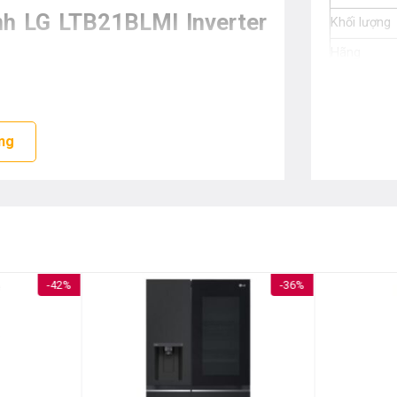
ạnh LG LTB21BLMI Inverter
Khối lượng
Hãng
Xuất xứ
ng
-42%
-36%