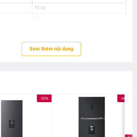
43 kg
LG
Indonesia
Xem thêm nội dung
-26%
-60%