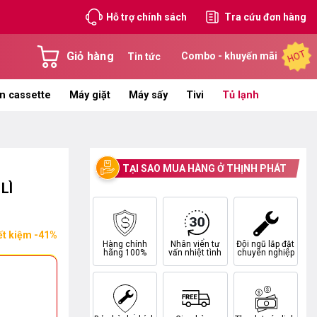
Hỗ trợ chính sách
Tra cứu đơn hàng
HOT
Giỏ hàng
Combo - khuyến mãi
Tin tức
n cassette
Máy giặt
Máy sấy
Tivi
Tủ lạnh
TẠI SAO MUA HÀNG Ở THỊNH PHÁT
LÌ
ết kiệm -41%
Hàng chính
Nhân viên tư
Đội ngũ lắp đặt
hãng 100%
vấn nhiệt tình
chuyên nghiệp