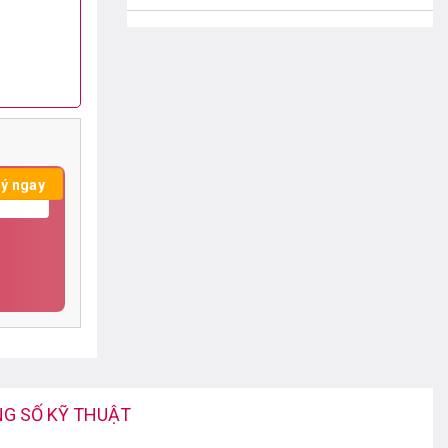
KHO 3: THÁP ĐỒNG HỒ VĂN PHÚ - HÀ ĐÔNG
- HÀ NỘI
Tháp Đồng hồ Văn Phú - Hà Đông - Hà
Nội
0388.89.68.89
KHO 4: SỐ 9B THẠCH CẦU - LONG BIÊN - HÀ
NỘI
số 9B Thạch Cầu - Long Biên - Hà Nội
0388.89.68.89
CHI NHÁNH NAM ĐỊNH
QL 21B Tân Đình Liêm Hải Trực Ninh
Nam Định
0388.89.68.89
G SỐ KỸ THUẬT