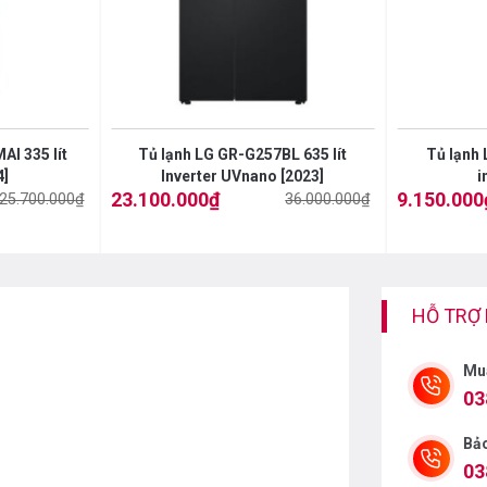
I 335 lít
Tủ lạnh LG GR-G257BL 635 lít
Tủ lạnh 
4]
Inverter UVnano [2023]
i
23.100.000
₫
9.150.000
sáng, kết hợp với tone màu đen lì sang trọng
25.700.000
₫
36.000.000
₫
Giá
Giá
Giá
Giá
gốc
hiện
gốc
hiện
 cho mọi không gian bếp.
là:
tại
là:
tại
36.000.000₫.
là:
12.400.000₫.
là:
23.100.000₫.
9.150.000₫.
HỖ TRỢ
Mu
03
Bả
03