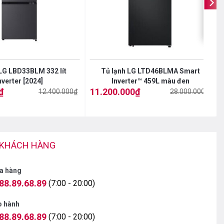
LG LBD33BLM 332 lít
Tủ lạnh LG LTD46BLMA Smart
nverter [2024]
Inverter™ 459L màu đen
₫
11.200.000
₫
12.400.000
₫
28.000.000
₫
Giá
Giá
gốc
hiện
là:
tại
l
t
28.000.000₫.
là:
l
11.200.000₫.
 KHÁCH HÀNG
a hàng
88.89.68.89
(7:00 - 20:00)
o hành
88.89.68.89
(7:00 - 20:00)