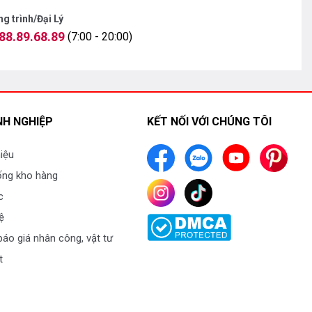
g trình/Đại Lý
88.89.68.89
(7:00 - 20:00)
H NGHIỆP
KẾT NỐI VỚI CHÚNG TÔI
hiệu
ống kho hàng
c
ệ
áo giá nhân công, vật tư
t