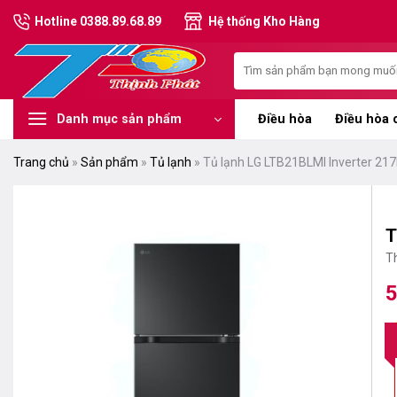
Chuyển
Hotline 0388.89.68.89
Hệ thống Kho Hàng
đến
nội
Tìm
dung
kiếm:
Điều hòa
Điều hòa 
Danh mục sản phẩm
Trang chủ
»
Sản phẩm
»
Tủ lạnh
»
Tủ lạnh LG LTB21BLMI Inverter 217
T
T
5
G
G
g
hi
là
tạ
8
là
5