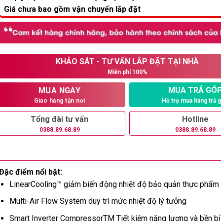
Giá chưa bao gồm vận chuyển lắp đặt
KHẢO SÁT - TƯ VẤN LẮP ĐẶT TẠI NHÀ
Miễn phí 100%
MUA TRẢ GÓ
MUA NGAY
Hỗ trợ mua hàng trả 
Giao hàng tận nơi
Tổng đài tư vấn
Hotline
0388.89.68.89
0388.89.68.89
Đặc điểm nổi bật:
LinearCooling™ giảm biến động nhiệt độ bảo quản thực phẩm 
Multi-Air Flow System duy trì mức nhiệt độ lý tưởng
Smart Inverter CompressorTM Tiết kiệm năng lượng và bền bỉ