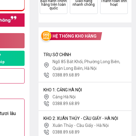
Bảo hành chính
Giao hàng
Thanh toán linh
hãng trên toàn
nhanh chóng
hoạt
quốc
HỆ THỐNG KHO HÀNG
TRỤ SỞ CHÍNH
P
Ngõ 85 Bát Khối, Phường Long Biên,
góp
Quận Long Biên, Hà Nội
0388.89.68.89
KHO 1: CẢNG HÀ NỘI
Cảng Hà Nội
0388.89.68.89
tươi lâu
KHO 2: XUÂN THỦY - CẦU GIẤY - HÀ NỘI
Xuân Thủy - Cầu Giấy - Hà Nội
0388.89.68.89