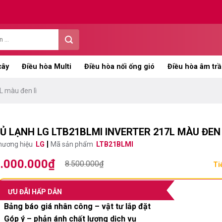
cây
Điều hòa Multi
Điều hòa nối ống gió
Điều hòa âm trầ
L màu đen lì
Ủ LẠNH LG LTB21BLMI INVERTER 217L MÀU ĐEN 
hương hiệu
LG
Mã sản phẩm
LTB21BLMI
.000.000
₫
iá
iá
8.500.000
₫
Ti
ốc
ện
:
i
ƯU ĐÃI HẤP DẪN
.500.000₫.
:
Bảng báo giá nhân công – vật tư lắp đặt
.000.000₫.
Góp ý – phản ánh chất lượng dịch vụ