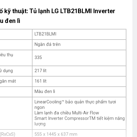
 kỹ thuật: Tủ lạnh LG LTB21BLMI Inverter
 đen lì
LTB21BLMI
Ngăn đá trên
iêu thụ
335
sử dụng
217 lít
ngăn mát
161 lít
Màu đen lì
LinearCooling™ bảo quản thực phẩm tươi
ngon
Làm lạnh đa chiều Multi-Air Flow
Smart Inverter CompressorTM tiết kiệm năng
lượng
 (RxCxS)
555 x 1445 x 637 mm