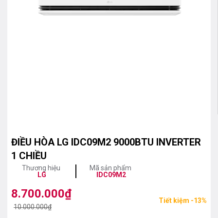
ĐIỀU HÒA LG IDC09M2 9000BTU INVERTER
1 CHIỀU
Thương hiệu
Mã sản phẩm
LG
IDC09M2
8.700.000
₫
Giá
Giá
Tiết kiệm -13%
gốc
hiện
10.000.000
₫
là:
tại