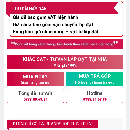
10.000.000₫.
là:
ƯU ĐÃI HẤP DẪN
8.700.000₫.
Giá đã bao gồm VAT hiện hành
Giá chưa bao gồm vận chuyển lắp đặt
Bảng báo giá nhân công – vật tư lắp đặt
KHẢO SÁT - TƯ VẤN LẮP ĐẶT TẠI NHÀ
Miễn phí 100%
MUA TRẢ GÓP
MUA NGAY
Hỗ trợ mua hàng trả góp
Giao hàng tận nơi
Tổng đài tư vấn
Hotline
0388.89.68.89
0388.89.68.89
ƯU ĐÃI CHỈ CÓ TẠI BRANDSHOP THỊNH PHÁT