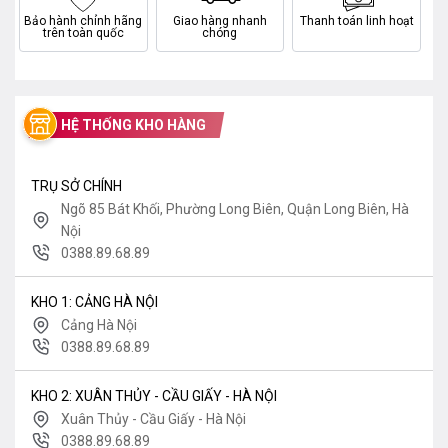
Bảo hành chính hãng
Giao hàng nhanh
Thanh toán linh hoạt
trên toàn quốc
chóng
HỆ THỐNG KHO HÀNG
TRỤ SỞ CHÍNH
Ngõ 85 Bát Khối, Phường Long Biên, Quận Long Biên, Hà
Nội
0388.89.68.89
KHO 1: CẢNG HÀ NỘI
Cảng Hà Nội
0388.89.68.89
KHO 2: XUÂN THỦY - CẦU GIẤY - HÀ NỘI
Xuân Thủy - Cầu Giấy - Hà Nội
0388.89.68.89