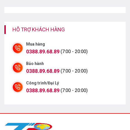
HỖ TRỢ KHÁCH HÀNG
Mua hàng
0388.89.68.89
(7:00 - 20:00)
Bảo hành
0388.89.68.89
(7:00 - 20:00)
Chế độ Làn gió êm dịu thổi luồng khí lạnh gián tiếp tới
Công trình/Đại Lý
khắp căn phòng, hạn chế tình trạng thổi gió gây buốt
0388.89.68.89
(7:00 - 20:00)
lạnh ảnh hưởng tới sức khỏe của người sử dụng.