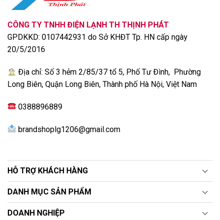
CÔNG TY TNHH ĐIỆN LẠNH TH THỊNH PHÁT
GPDKKD: 0107442931 do Sở KHĐT Tp. HN cấp ngày
20/5/2016
Dàn lạnh được thiết kế cửa gió Kép DUAL Vane với
cánh đảo gió kéo, đảm bảo đưa luồng gió mát thổi xa
Địa chỉ: Số 3 hẻm 2/85/37 tổ 5, Phố Tư Đình, Phường
và nhanh chóng hơn.
Long Biên, Quận Long Biên, Thành phố Hà Nội, Việt Nam
0388896889
brandshoplg1206@gmail.com
HỖ TRỢ KHÁCH HÀNG
DANH MỤC SẢN PHẨM
DOANH NGHIỆP