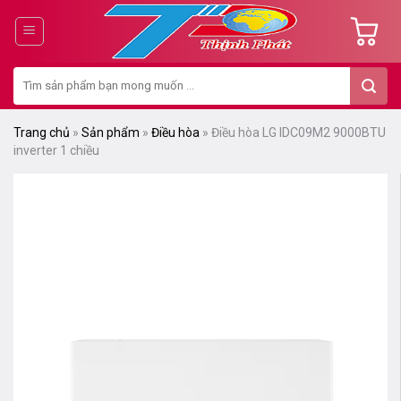
Chuyển
đến
nội
Tìm
dung
kiếm:
Trang chủ
»
Sản phẩm
»
Điều hòa
»
Điều hòa LG IDC09M2 9000BTU
inverter 1 chiều