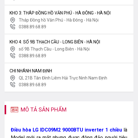
KHO 3: THÁP ĐỒNG HỒ VĂN PHÚ - HÀ ĐÔNG - HÀ NỘI
Tháp Đồng hồ Văn Phú - Hà Đông - Hà Nội
0388.89.68.89
KHO 4: SỐ 9B THẠCH CẦU - LONG BIÊN - HÀ NỘI
số 9B Thạch Cầu - Long Biên - Hà Nội
0388.89.68.89
CHI NHÁNH NAM ĐỊNH
QL 21B Tân Đình Liêm Hải Trực Ninh Nam Định
0388.89.68.89
MÔ TẢ SẢN PHẨM
Điều hòa LG IDC09M2 9000BTU inverter 1 chiều
là
Model mới ra mắt nhưng được đông đảo người tiêu