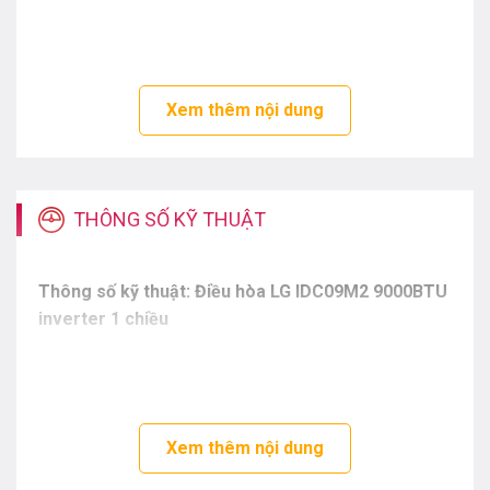
Đặc điểm về công nghệ và tính năng trên
điều hòa LG IDC09M2 9000BTU inverter 1
chiều
Xem thêm nội dung
THÔNG SỐ KỸ THUẬT
Thông số kỹ thuật: Điều hòa LG IDC09M2 9000BTU
inverter 1 chiều
Điều hòa LG IDC09M2 gây ấn tượng với thiết kế hiện đại và
tinh tế, trang bị màn hình LED hiển thị nhiệt độ rõ ràng
Xem thêm nội dung
giúp bạn dễ dàng theo dõi và sử dụng thuận tiện.