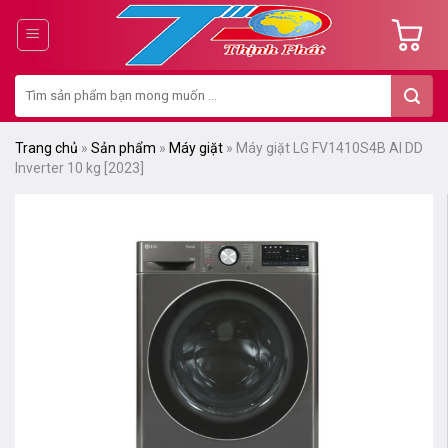
Chuyển
đến
nội
Tìm
dung
kiếm:
Trang chủ
»
Sản phẩm
»
Máy giặt
»
Máy giặt LG FV1410S4B AI DD
Inverter 10 kg [2023]