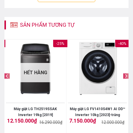
SẢN PHẨM TƯƠNG TỰ
8%
-25%
-40%
HẾT HÀNG
Máy giặt LG TH2519SSAK
Máy giặt LG FV1410S4W1 AI DD™
Inverter 19kg [2019]
Inverter 10kg [2023]-trắng
12.150.000
₫
7.150.000
₫
₫
16.290.000
₫
12.000.000
₫
Giá
Giá
Giá
Giá
gốc
hiện
gốc
hiện
là:
tại
là:
tại