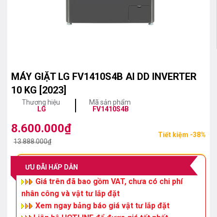
MÁY GIẶT LG FV1410S4B AI DD INVERTER
10 KG [2023]
Thương hiệu
Mã sản phẩm
LG
FV1410S4B
8.600.000
₫
Giá
Giá
Tiết kiệm -38%
gốc
hiện
13.888.000
₫
là:
tại
13.888.000₫.
là:
ƯU ĐÃI HẤP DẪN
8.600.000₫.
Giá trên đã bao gồm VAT, chưa có chi phí
nhân công và vật tư lắp đặt
Xem ngay bảng báo giá vật tư lắp đặt