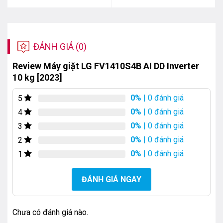
16.290.000₫.
là:
12.000.000₫.
là:
12.150.000₫.
7.150.000₫.
ĐÁNH GIÁ (0)
Review Máy giặt LG FV1410S4B AI DD Inverter
10 kg [2023]
0%
| 0 đánh giá
5
0%
| 0 đánh giá
4
0%
| 0 đánh giá
3
0%
| 0 đánh giá
2
0%
| 0 đánh giá
1
ĐÁNH GIÁ NGAY
Chưa có đánh giá nào.