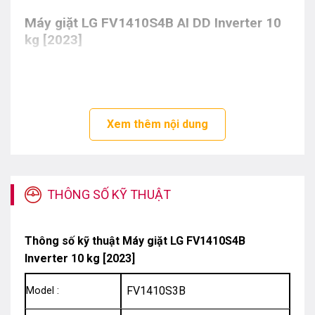
Máy giặt LG FV1410S4B AI DD Inverter 10
kg [2023]
Xem thêm nội dung
THÔNG SỐ KỸ THUẬT
Thông số kỹ thuật
Máy giặt LG FV1410S4B
Inverter 10 kg [2023]
FV1410S3B
Model :