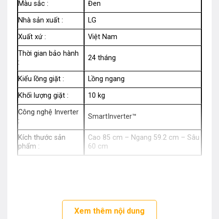
Màu sắc :
Đen
Nhà sản xuất :
LG
Xuất xứ :
Việt Nam
Thời gian bảo hành
24 tháng
:
Kiểu lồng giặt :
Lồng ngang
Khối lượng giặt :
10 kg
Công nghệ Inverter
SmartInverter™
:
Kích thước sản
Cao 85 cm – Ngang 59.2 cm – Sâu
phẩm :
60 cm
Xem thêm nội dung