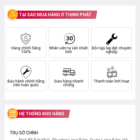
TẠI SAO MUA HÀNG Ở THỊNH PHÁT
Hàng chính hãng
Nhân viên tư vấn nhiệt
Đội ngũ lắp đặt chuyên
100%
tình
nghiệp
Bảo hành chính hãng
Giao hàng nhanh
Thanh toán linh hoạt
trên toàn quốc
chóng
HỆ THỐNG KHO HÀNG
TRỤ SỞ CHÍNH
Ngõ 85 Bát Khối, Phường Long Biên, Quận Long Biên, Hà