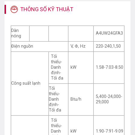
THÔNG SỐ KỸ THUẬT
Dàn
A4UW24GFA3
nóng
Điện nguồn
V, Φ, Hz
220-240,1,50
Tối
thiểu-
Danh
kW
1.58-7.03-8.50
định-
Tối đa
Công suất lạnh
Tối
thiểu-
5,400-24,000-
Danh
Btu/h
29,000
định-
Tối đa
Tối
thiểu-
Danh
kW
1.90-7.91-9.09