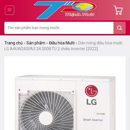
Chuyển
đến
nội
Tìm
dung
kiếm:
Trang chủ
»
Sản phẩm
»
Điều hòa Multi
»
Dàn nóng điều hòa multi
LG A4UW24GFA3 24.000BTU 2 chiều Inverter [2022]