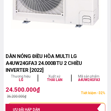
DÀN NÓNG ĐIỀU HÒA MULTI LG
A4UW24GFA3 24.000BTU 2 CHIỀU
INVERTER [2022]
Thương hiệu
Xuất xứ
Mã sản phẩm
LG
THÁI LAN
A4UW24GFA3
24.500.000
₫
Giá
Giá
Tiết kiệm -32%
gốc
hiện
36.200.000
₫
là:
tại
36.200.000₫.
là:
ƯU ĐÃI HẤP DẪN