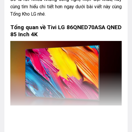
cùng tìm hiểu chi tiết hơn ngay dưới bài viết này cùng
Tổng Kho LG nhé.
Tổng quan về Tivi LG 86QNED70ASA QNED
85 Inch 4K
Tivi LG 86QNED70ASA được nhà sản xuất trang bị hàng
loạt tính năng và công nghệ mới như: Màu QNED sống
động, Bộ xử lý AI alpha 7 4K Gen8 nâng cấp hình ảnh và