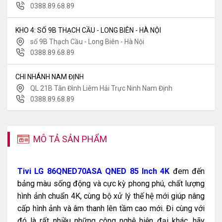
0388.89.68.89
KHO 4: SỐ 9B THẠCH CẦU - LONG BIÊN - HÀ NỘI
số 9B Thạch Cầu - Long Biên - Hà Nội
0388.89.68.89
CHI NHÁNH NAM ĐỊNH
QL 21B Tân Đình Liêm Hải Trực Ninh Nam Định
0388.89.68.89
MÔ TẢ SẢN PHẨM
Tivi LG 86QNED70ASA QNED 85 Inch 4K
đem đến
bảng màu sống động và cực kỳ phong phú, chất lượng
hình ảnh chuẩn 4K, cùng bộ xử lý thế hệ mới giúp nâng
cấp hình ảnh và âm thanh lên tầm cao mới. Đi cùng với
đó là rất nhiều những công nghệ hiện đại khác, hãy