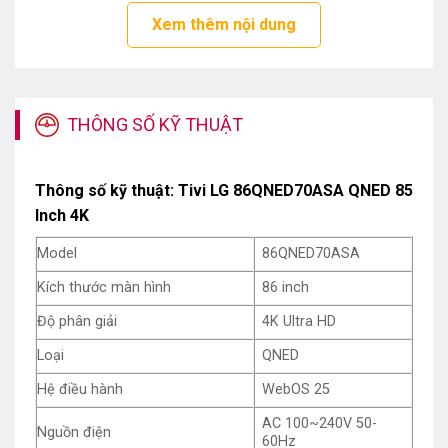
âm thanh vòm, AI Magic Remote với nút AI chuyên biệt,
Xem thêm nội dung
4K Super Upscaling độ phân giải sáng và rõ nét hơn…
Chiếc màn hình có kích thước 85 inch cực lớn, đem đến
những trải nghiệm giải trí bất tận, phù hợp cho những
THÔNG SỐ KỸ THUẬT
không gian rộng rãi như: Khách sạn cao cấp, phòng
giải trí, phòng khách lớn…
Thông số kỹ thuật: Tivi LG 86QNED70ASA QNED 85
Ưu điểm vượt trội của Tivi LG
Inch 4K
86QNED70ASA QNED 85 Inch 4K
Model
86QNED70ASA
Chất lượng hình ảnh
Kích thước màn hình
86 inch
Độ phân giải
4K Ultra HD
Loại
QNED
Hệ điều hành
WebOS 25
AC 100~240V 50-
Nguồn điện
60Hz