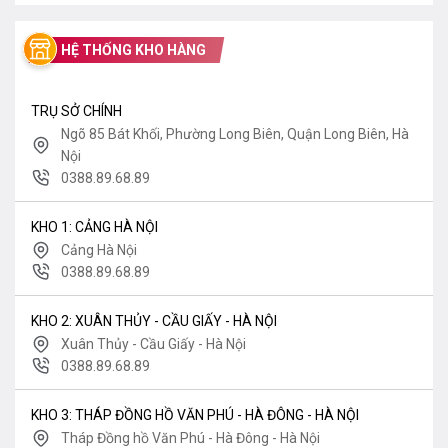
HỆ THỐNG KHO HÀNG
TRỤ SỞ CHÍNH
Ngõ 85 Bát Khối, Phường Long Biên, Quận Long Biên, Hà
Nội
0388.89.68.89
KHO 1: CẢNG HÀ NỘI
Cảng Hà Nội
0388.89.68.89
KHO 2: XUÂN THỦY - CẦU GIẤY - HÀ NỘI
Xuân Thủy - Cầu Giấy - Hà Nội
0388.89.68.89
KHO 3: THÁP ĐỒNG HỒ VĂN PHÚ - HÀ ĐÔNG - HÀ NỘI
Tháp Đồng hồ Văn Phú - Hà Đông - Hà Nội