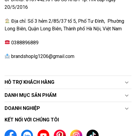
AI Search thì bạn chỉ cần nói thôi, nó sẽ sử dụng AI
20/5/2016
để nhận diện giọng nói và đề xuất cá nhân hóa cho
yêu cầu đó.
Địa chỉ: Số 3 hẻm 2/85/37 tổ 5, Phố Tư Đình, Phường
AI Chatbot tương tác nhanh chóng qua chiếc điều
Long Biên, Quận Long Biên, Thành phố Hà Nội, Việt Nam
khiển để giải quyết mọi vấn đề từ việc cài đặt cấu
hình cho đến khắc phục sự cố
0388896889
AI Concierge khi cần sử dụng chỉ cần ấn vào nút AI
brandshoplg1206@gmail.com
là nó có thể cung cấp từ khóa và đề xuất tùy chỉnh
dựa vào lịch sử tìm kiếm và xem của bạn trước đây
AI Picture Wizard sử dụng thuật toán nâng cao để
HỖ TRỢ KHÁCH HÀNG
phân tích hình ảnh yêu thích của bạn dựa trên 1,6 tỷ
hình ảnh được cài sẵn sau đó trình chiếu
DANH MỤC SẢN PHẨM
AI Sound Wizard sẽ lựa chọn âm thanh yêu thích
DOANH NGHIỆP
của bạn dựa trên 40 triệu thông số sau đó trình
chiếu âm thanh chuẩn gu của bạn
KẾT NỐI VỚI CHÚNG TÔI