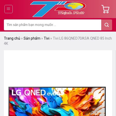
Chuyển
đến
nội
Tìm
dung
kiếm:
Trang chủ
»
Sản phẩm
»
Tivi
»
Tivi LG 86QNED70ASA QNED 85 Inch
4K