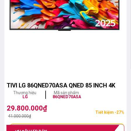
TIVI LG 86QNED70ASA QNED 85 INCH 4K
Thương hiệu
Mã sản phẩm
LG
86QNED70ASA
29.800.000
₫
Giá
Giá
Tiết kiệm -27%
gốc
hiện
41.000.000
₫
là:
tại
41.000.000₫.
là: