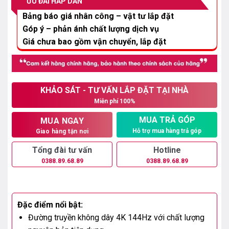
ƯU ĐÃI HẤP DẪN
29.800.000₫.
Bảng báo giá nhân công – vật tư lắp đặt
Góp ý – phản ánh chất lượng dịch vụ
Giá chưa bao gồm vận chuyển, lắp đặt
KHẢO SÁT - TƯ VẤN LẮP ĐẶT TẠI NHÀ
Miễn phí 100%
MUA TRẢ GÓP
MUA NGAY
Hỗ trợ mua hàng trả góp
Giao hàng tận nơi
Tổng đài tư vấn
Hotline
0388.89.68.89
0388.89.68.89
Đặc điểm nổi bật:
Đường truyền không dây 4K 144Hz với chất lượng