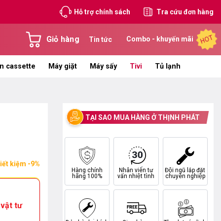
Hỗ trợ chính sách
Tra cứu đơn hàng
HOT
Giỏ hàng
Combo - khuyến mãi
Tin tức
n cassette
Máy giặt
Máy sấy
Tivi
Tủ lạnh
TẠI SAO MUA HÀNG Ở THỊNH PHÁT
iết kiệm -9%
Hàng chính
Nhân viên tư
Đội ngũ lắp đặt
hãng 100%
vấn nhiệt tình
chuyên nghiệp
vật tư