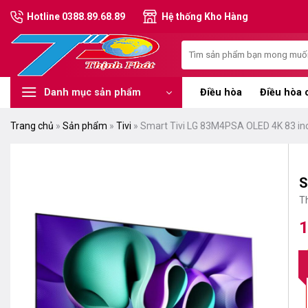
Chuyển
Hotline 0388.89.68.89
Hệ thống Kho Hàng
đến
nội
Tìm
dung
kiếm:
Điều hòa
Điều hòa 
Danh mục sản phẩm
Trang chủ
»
Sản phẩm
»
Tivi
»
Smart Tivi LG 83M4PSA OLED 4K 83 inc
S
T
1
G
G
g
hi
là
tạ
1
là
1