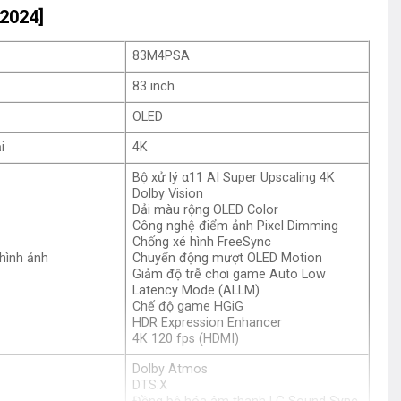
[2024]
83M4PSA
83 inch
OLED
i
4K
Bộ xử lý α11 AI Super Upscaling 4K
Dolby Vision
Dải màu rộng OLED Color
Công nghệ điểm ảnh Pixel Dimming
Chống xé hình FreeSync
hình ảnh
Chuyển động mượt OLED Motion
Giảm độ trễ chơi game Auto Low
Latency Mode (ALLM)
Chế độ game HGiG
HDR Expression Enhancer
4K 120 fps (HDMI)
Dolby Atmos
DTS:X