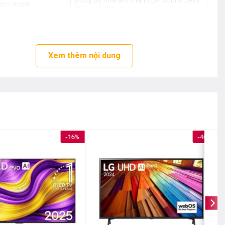
Đồng bộ hóa âm thanh LG Sound Sync
 âm thanh
TV Sound Mode Share
WISA ready
WOW Orchestra
Tìm kiếm giọng nói bằng tiếng Việt
Chiếu hình ảnh từ điện thoại lên TV
Xem thêm nội dung
Điều khiển qua ứng dụng LG ThinQ
nh
WebOS 24
suất loa
60 W
không chân, treo
1847 x 1067 x 280 mm
-16%
-46%
 không chân
40.2 kg
Wi-Fi
rnet
Cổng mạng LAN
ông dây
Bluetooth 5.1
3 cổng HDMI có 1 cổng HDMI eARC
hình ảnh, âm thanh
(ARC)
1 cổng Composite