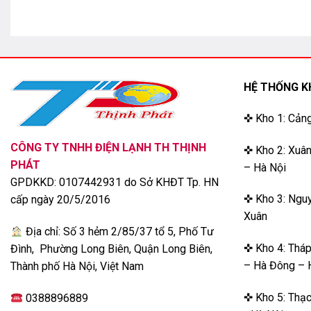
HỆ THỐNG K
✜ Kho 1: Cản
LG 83M4PSA thuộc dòng tivi OLED thế hệ mới đẳng cấp t
không bị “đụng hàng” với bất kỳ ai.
CÔNG TY TNHH ĐIỆN LẠNH TH THỊNH
✜ Kho 2: Xuân
Thiết bị được sản xuất tại Malaysia với dây chuyền hiện đại
PHÁT
– Hà Nội
Kích thước màn hình 83 inch vô cùng lớn, cùng kết hợp với
GPDKKD: 0107442931 do Sở KHĐT Tp. HN
tiến nhất. Tất cả sẽ đem đến cho không gian nhà bạn bức tr
✜ Kho 3: Nguy
cấp ngày 20/5/2016
vời mà chưa từng có trước đây.
Xuân
Địa chỉ: Số 3 hẻm 2/85/37 tổ 5, Phố Tư
Đặc điểm của Smart Tivi LG 83M4P
✜ Kho 4: Thá
Đình, Phường Long Biên, Quận Long Biên,
– Hà Đông – 
Thành phố Hà Nội, Việt Nam
Thiết kế
✜ Kho 5: Thạc
0388896889