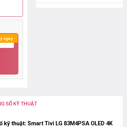
KHO 3: THÁP ĐỒNG HỒ VĂN PHÚ - HÀ ĐÔNG
- HÀ NỘI
Tháp Đồng hồ Văn Phú - Hà Đông - Hà
Nội
0388.89.68.89
KHO 4: SỐ 9B THẠCH CẦU - LONG BIÊN - HÀ
NỘI
số 9B Thạch Cầu - Long Biên - Hà Nội
0388.89.68.89
CHI NHÁNH NAM ĐỊNH
QL 21B Tân Đình Liêm Hải Trực Ninh
Nam Định
G SỐ KỸ THUẬT
0388.89.68.89
ố kỹ thuật:
Smart Tivi LG 83M4PSA OLED 4K