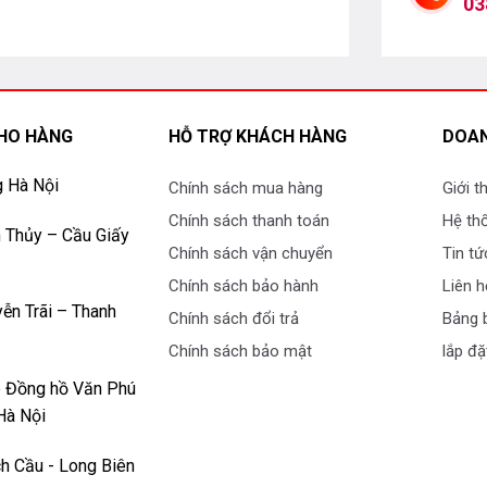
03
HO HÀNG
HỖ TRỢ KHÁCH HÀNG
DOAN
g Hà Nội
Chính sách mua hàng
Giới t
hế giới đã được thương hiệu này đảm bảo
Chính sách thanh toán
Hệ th
 Thủy – Cầu Giấy
, được kiểm soát vô cùng chặt chẽ.
Chính sách vận chuyển
Tin tứ
 rất nhiều những công nghệ và bộ xử lý tân
Chính sách bảo hành
Liên h
anh sống động, cùng nhiều trải nghiệm tuyệt
ễn Trãi – Thanh
Chính sách đổi trả
Bảng b
Chính sách bảo mật
lắp đặ
SA OLED 4K 83 inch
p Đồng hồ Văn Phú
Hà Nội
h Cầu - Long Biên