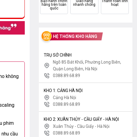
Bảo hành chính
Giao hàng
Thanh toán linh
hãng trên toàn
nhanh chóng
hoạt
quốc
HỆ THỐNG KHO HÀNG
TRỤ SỞ CHÍNH
Ngõ 85 Bát Khối, Phường Long Biên,
Quận Long Biên, Hà Nội
0388.89.68.89
cho không
KHO 1: CẢNG HÀ NỘI
Cảng Hà Nội
0388.89.68.89
scaling
KHO 2: XUÂN THỦY - CẦU GIẤY - HÀ NỘI
ếu phim
Xuân Thủy - Cầu Giấy - Hà Nội
0388.89.68.89
 nhu cầu