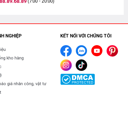
88.89.68.89
(7:00 - 20:00)
H NGHIỆP
KẾT NỐI VỚI CHÚNG TÔI
hiệu
ống kho hàng
c
ệ
áo giá nhân công, vật tư
t