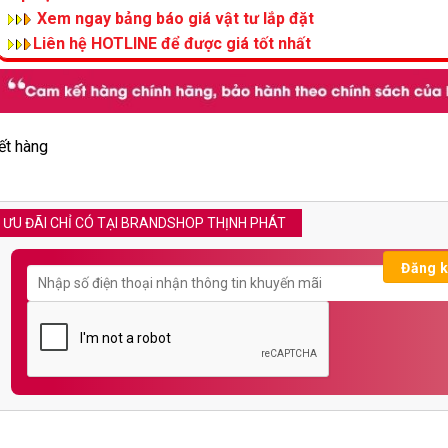
Xem ngay bảng báo giá vật tư lắp đặt
Liên hệ HOTLINE để được giá tốt nhất
ết hàng
ƯU ĐÃI CHỈ CÓ TẠI BRANDSHOP THỊNH PHÁT