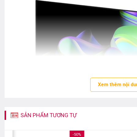
Xem thêm nội du
SẢN PHẨM TƯƠNG TỰ
%
-50%