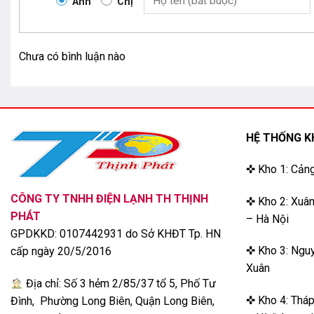
Anh
Chị
LG 83C3PSA sở hữu chiếc màn hình OLED Evo đã được hã
hơn. Từ đó tăng hiệu quả, cải thiện độ sáng màn hình hơn k
Công nghệ Pixel Dimming cũng giúp cho mỗi pixel thể hiện
Chưa có bình luận nào
tươi sáng hơn.
Model này đã sử dụng bộ xử lý a9 gen 6 4K AI được tích h
thêm phần sinh động, khung hình tinh tế, sắc nét. Đưa ng
dung tuyệt vời nhất.
HỆ THỐNG K
✜ Kho 1: Cản
CÔNG TY TNHH ĐIỆN LẠNH TH THỊNH
✜ Kho 2: Xuân
PHÁT
– Hà Nội
GPDKKD: 0107442931 do Sở KHĐT Tp. HN
✜ Kho 3: Nguy
cấp ngày 20/5/2016
Xuân
Địa chỉ: Số 3 hẻm 2/85/37 tổ 5, Phố Tư
✜ Kho 4: Thá
Đình, Phường Long Biên, Quận Long Biên,