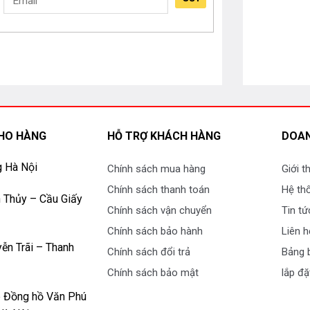
ng nâng cấp thêm nhiều lớp phát xạ mạnh
hi đang cùng một lượng ánh sáng như cũ.
 được rõ ràng các màu sắc được bắt mắt và
ợp trí tuệ nhân tạo để điều chỉnh âm thanh
ười xem đắm chìm vào thế giới mới với nội
HO HÀNG
HỖ TRỢ KHÁCH HÀNG
DOAN
g Hà Nội
Chính sách mua hàng
Giới t
Chính sách thanh toán
Hệ th
 Thủy – Cầu Giấy
Chính sách vận chuyển
Tin tứ
Chính sách bảo hành
Liên h
ễn Trãi – Thanh
Chính sách đổi trả
Bảng b
Chính sách bảo mật
lắp đặ
p Đồng hồ Văn Phú