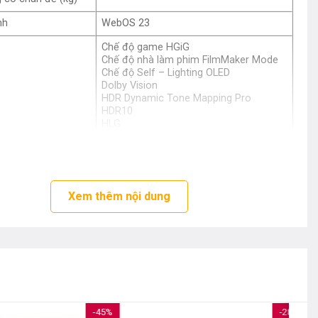
nh
WebOS 23
Chế độ game HGiG
Chế độ nhà làm phim FilmMaker Mode
Chế độ Self – Lighting OLED
Dolby Vision
HDR Dynamic Tone Mapping Pro
HDR10
HLG
Tương phản hoàn hảo Perfect Black
Công nghệ điểm ảnh Pixel Dimming
hình ảnh
Nâng cấp hình ảnh AI Super Upscaling
4K
Chống xé hình FreeSync
Xem thêm nội dung
Chống xé hình G-Sync
Chế độ hình ảnh phù hợp nội dung
Công nghệ AI Genre Selection
Giảm độ trễ chơi game Auto Low
Latency Mode (ALLM)
Tối ưu hoá hình ảnh chơi game Game
Optimizer
Bluetooth Surround ReadyDolby Atmos
-45%
-28%
Chế độ lọc thoại Clear Voice Pro