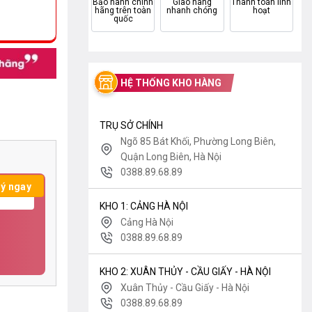
Bảo hành chính
Giao hàng
Thanh toán linh
hãng trên toàn
nhanh chóng
hoạt
quốc
HỆ THỐNG KHO HÀNG
TRỤ SỞ CHÍNH
Ngõ 85 Bát Khối, Phường Long Biên,
Quận Long Biên, Hà Nội
0388.89.68.89
KHO 1: CẢNG HÀ NỘI
Cảng Hà Nội
0388.89.68.89
KHO 2: XUÂN THỦY - CẦU GIẤY - HÀ NỘI
Xuân Thủy - Cầu Giấy - Hà Nội
0388.89.68.89