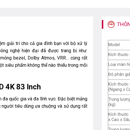
THÔN
m giải trí cho cả gia đình bạn với bộ xử lý
Model
ông nghệ hiện đại đã được trang bị như:
Kích thước
ế mỏng bezel, Dolby Atmos, VRR… cùng rất
Loại màn h
ột siêu phẩm không thể nào thiếu trong mỗi
Độ phân giả
Kích thước
D 4K 83 Inch
(Ngang x C
n đa quốc gia và đa lĩnh vực. Đặc biệt mảng
Trọng lượn
(kg)
c người tiêu dùng ưa chuộng và sử dụng rất
Kích thước
x Cao x Sâ
Trọng lượng