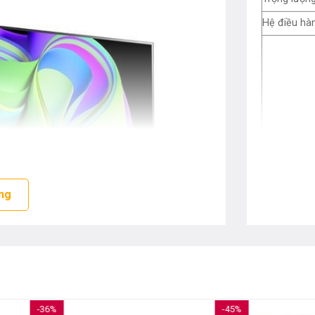
Hệ điều hà
Công nghệ 
ng
-36%
-45%