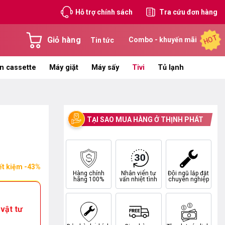
Hỗ trợ chính sách
Tra cứu đơn hàng
HOT
Giỏ hàng
Combo - khuyến mãi
Tin tức
n cassette
Máy giặt
Máy sấy
Tivi
Tủ lạnh
TẠI SAO MUA HÀNG Ở THỊNH PHÁT
ết kiệm -43%
Hàng chính
Nhân viên tư
Đội ngũ lắp đặt
hãng 100%
vấn nhiệt tình
chuyên nghiệp
vật tư