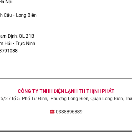
Hà Nội
h Cầu - Long Biên
Nam Định: QL 21B
êm Hải - Trực Ninh
978791088
hung hình, nhưng vẫn đảm bảo giữ lại trọn
 dung, sau đó áp dụng vào đường cong của
ỡ và sắc nét hơn.
CÔNG TY TNHH ĐIỆN LẠNH TH THỊNH PHÁT
85/37 tổ 5, Phố Tư Đình, Phường Long Biên, Quận Long Biên, Th
0388896889