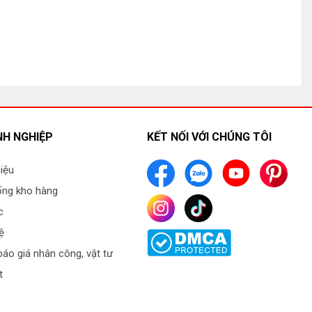
H NGHIỆP
KẾT NỐI VỚI CHÚNG TÔI
hiệu
ống kho hàng
c
ệ
áo giá nhân công, vật tư
t