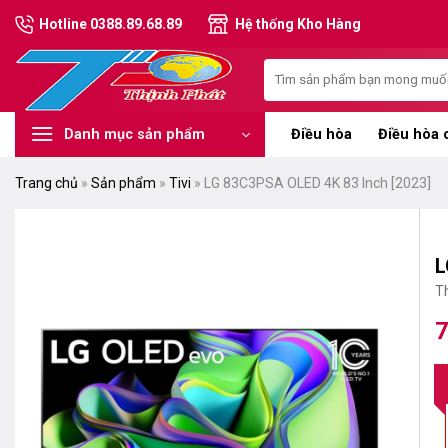
Chuyển
Hotline 0388.89.68.89
Hệ thống Kho Hàng
đến
nội
Tìm
dung
kiếm:
Điều hòa
Điều hòa 
Danh mục sản phẩm
Trang chủ
»
Sản phẩm
»
Tivi
»
LG 83C3PSA OLED 4K 83 Inch [2023]
L
T
7
G
G
g
hi
là
tạ
1
là
7