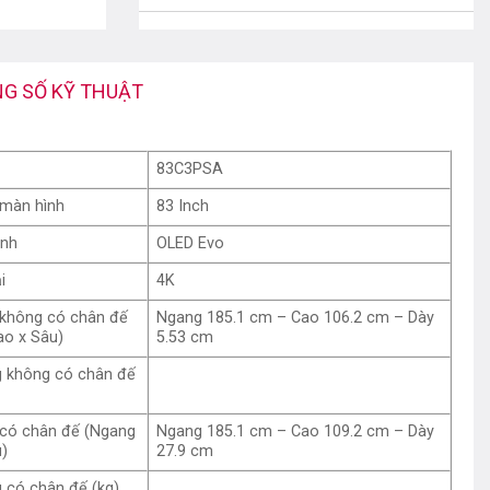
KHO 3: THÁP ĐỒNG HỒ VĂN PHÚ - HÀ ĐÔNG
- HÀ NỘI
G SỐ KỸ THUẬT
Tháp Đồng hồ Văn Phú - Hà Đông - Hà
Nội
0388.89.68.89
83C3PSA
KHO 4: SỐ 9B THẠCH CẦU - LONG BIÊN - HÀ
 màn hình
83 Inch
NỘI
ình
OLED Evo
số 9B Thạch Cầu - Long Biên - Hà Nội
0388.89.68.89
i
4K
 không có chân đế
Ngang 185.1 cm – Cao 106.2 cm – Dày
CHI NHÁNH NAM ĐỊNH
ao x Sâu)
5.53 cm
QL 21B Tân Đình Liêm Hải Trực Ninh
Nam Định
g không có chân đế
0388.89.68.89
 có chân đế (Ngang
Ngang 185.1 cm – Cao 109.2 cm – Dày
u)
27.9 cm
 có chân đế (kg)