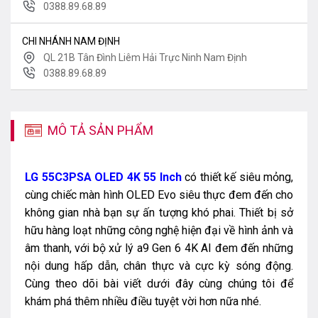
0388.89.68.89
CHI NHÁNH NAM ĐỊNH
QL 21B Tân Đình Liêm Hải Trực Ninh Nam Định
0388.89.68.89
MÔ TẢ SẢN PHẨM
LG 55C3PSA OLED 4K 55 Inch
có thiết kế siêu mỏng,
cùng chiếc màn hình OLED Evo siêu thực đem đến cho
không gian nhà bạn sự ấn tượng khó phai. Thiết bị sở
hữu hàng loạt những công nghệ hiện đại về hình ảnh và
âm thanh, với bộ xử lý a9 Gen 6 4K AI đem đến những
nội dung hấp dẫn, chân thực và cực kỳ sóng động.
Cùng theo dõi bài viết dưới đây cùng chúng tôi để
khám phá thêm nhiều điều tuyệt vời hơn nữa nhé.