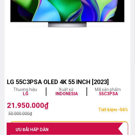
LG 55C3PSA OLED 4K 55 INCH [2023]
Thương hiệu
Xuất xứ
Mã sản phẩm
LG
INDONESIA
55C3PSA
21.950.000
₫
Giá
Giá
Tiết kiệm -56%
gốc
hiện
50.000.000
₫
là:
tại
50.000.000₫.
là:
ƯU ĐÃI HẤP DẪN
21.950.000₫.