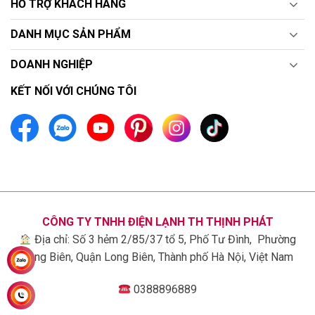
HỖ TRỢ KHÁCH HÀNG
DANH MỤC SẢN PHẨM
DOANH NGHIỆP
AI Sound Pro sẽ pha trộn âm thanh sau đó tạo ra
các hiệu ứng vòm ảo 9.1.2. Từ đó tăng cường sự
KẾT NỐI VỚI CHÚNG TÔI
chân thực, sống động lan tỏa đi khắp không gian,
đưa bạn và gia đình đắm chìm vào thế giới âm
thanh đầy lôi cuốn.
AI Acoustic Tuning là công nghệ sẽ tự động nhận
diện được môi trường xung quanh, sau đó phân tích
những thông tin đã thu thập được. Cuối cùng là kết
hợp với tùy chỉnh mà người dùng đã cài đặt để đưa
CÔNG TY TNHH ĐIỆN LẠNH TH THỊNH PHÁT
ra âm thanh thích hợp nhất.
Địa chỉ: Số 3 hẻm 2/85/37 tổ 5, Phố Tư Đình, Phường
Long Biên, Quận Long Biên, Thành phố Hà Nội, Việt Nam
0388896889