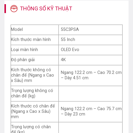
công nghệ hiện đại và bộ xử lý tân tiến nhất hiện nay.
THÔNG SỐ KỸ THUẬT
Đây là một siêu phẩm sẽ đem đến cho bạn gia đình
những phút giây giải trí vô cùng tuyệt vời, sống động,
cuốn hút và thoải mái.
Model
55C3PSA
Kích thước màn hình
tivi LG
là 55 inch phù hợp để sử
dụng cho những không gian vừa và nhỏ như: Phòng
Kích thước màn hình
55 Inch
khách, phòng ngủ, văn phòng, phòng học…
Loại màn hình
OLED Evo
Đặc điểm của LG 55C3PSA OLED 4K 55
Độ phân giải
4K
Inch
Kích thước không có
Ngang 122.2 cm – Cao 70.2 cm
chân đế (Ngang x Cao
Thiết kế
– Dày 4.51 cm
x Sâu) mm
Trọng lượng không có
chân đế (kg)
Kích thước có chân đế
Ngang 122.2 cm – Cao 75.7 cm
(Ngang x Cao x Sâu)
– Dày 23 cm
mm
Trọng lượng có chân
đế (kg)