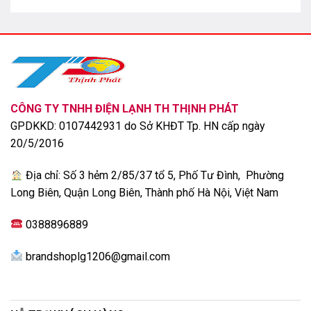
FilmMaker Mode là chế độ giúp người dùng tận hưởng
trọn vẹn nhất mọi chi tiết mà đạo diễn muốn truyền tải,
giúp bạn thưởng thức những cảnh quay chân thực,
CÔNG TY TNHH ĐIỆN LẠNH TH THỊNH PHÁT
chuẩn nghệ thuật.
GPDKKD: 0107442931 do Sở KHĐT Tp. HN cấp ngày
20/5/2016
Công nghệ âm thanh
Tổng công suất loa của tivi LG 55C3PSA là 40W, với
Địa chỉ: Số 3 hẻm 2/85/37 tổ 5, Phố Tư Đình, Phường
nhiều công nghệ âm thanh hiện đại như:
Long Biên, Quận Long Biên, Thành phố Hà Nội, Việt Nam
0388896889
brandshoplg1206@gmail.com