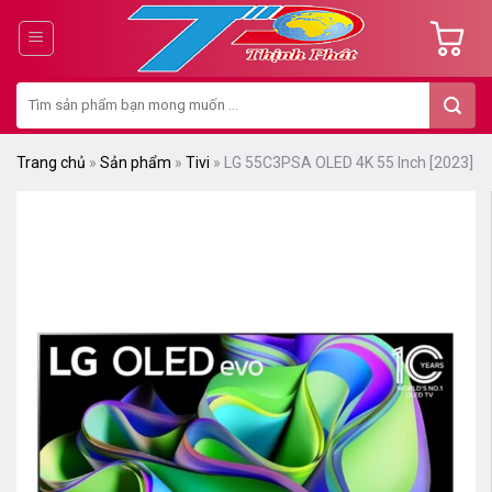
Chuyển
đến
nội
Tìm
dung
kiếm:
Trang chủ
»
Sản phẩm
»
Tivi
»
LG 55C3PSA OLED 4K 55 Inch [2023]