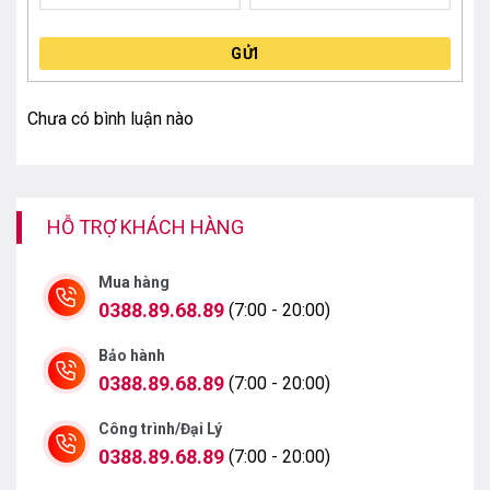
GỬI
Chưa có bình luận nào
Công nghệ HDR có độ tương phản cao, tăng sự chân
thực cho nội dung đang được trình chiếu.
HỖ TRỢ KHÁCH HÀNG
Công nghệ Dolby Vision tăng độ sáng cho khung hình,
đem đến nội dung vượt trội, chi tiết, chuẩn xác và đẹp
Mua hàng
mắt hơn.
0388.89.68.89
(7:00 - 20:00)
Bảo hành
0388.89.68.89
(7:00 - 20:00)
Công trình/Đại Lý
0388.89.68.89
(7:00 - 20:00)