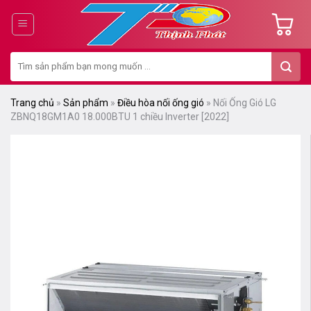
Chuyển
đến
nội
Tìm
dung
kiếm:
Trang chủ
»
Sản phẩm
»
Điều hòa nối ống gió
»
Nối Ống Gió LG
ZBNQ18GM1A0 18.000BTU 1 chiều Inverter [2022]