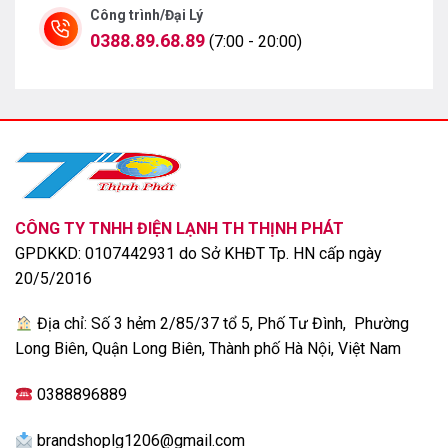
Công trình/Đại Lý
Điều chỉnh linh hoạt bằng 2 cảm biến nhiệt
0388.89.68.89
(7:00 - 20:00)
Điều hòa nối ống gió LG ZBNQ18GM1A0 1 chiều
inverter được trang bị bộ cảm biến nhiệt trên dàn lạnh
và bộ cảm biến trên điều khiển từ xa, giúp nhận biết
nhiệt độ phòng từ đó tự động cài đặt nhiệt độ phù hợp
với người dùng, mang lại không gian thoải mái, dễ chịu.
Sử dụng gas R32 an toàn, thân thiện nhất thị
CÔNG TY TNHH ĐIỆN LẠNH TH THỊNH PHÁT
trường
GPDKKD: 0107442931 do Sở KHĐT Tp. HN cấp ngày
20/5/2016
Địa chỉ: Số 3 hẻm 2/85/37 tổ 5, Phố Tư Đình, Phường
Long Biên, Quận Long Biên, Thành phố Hà Nội, Việt Nam
0388896889
brandshoplg1206@gmail.com