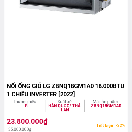
NỐI ỐNG GIÓ LG ZBNQ18GM1A0 18.000BTU
1 CHIỀU INVERTER [2022]
Thương hiệu
Xuất xứ
Mã sản phẩm
LG
HÀN QUỐC/ THÁI
ZBNQ18GM1A0
LAN
23.800.000
₫
Giá
Giá
Tiết kiệm -32%
gốc
hiện
35.000.000
₫