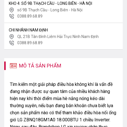
KHO 4: SỐ 9B THẠCH CẦU - LONG BIÊN - HÀ NỘI
số 9B Thạch Cầu - Long Biên - Hà Nội
0388.89.68.89
CHI NHÁNH NAM ĐỊNH
QL 21B Tân Đình Liêm Hải Trực Ninh Nam Định
0388.89.68.89
MÔ TẢ SẢN PHẨM
Tìm kiếm một giải pháp điều hòa không khí là vấn đề
đang nhận được sự quan tâm của nhiều khách hàng
hiện nay khi thời điểm mùa hè nắng nóng kéo dài
thường xuyên, nếu bạn đang băn khoăn chưa biết lựa
chọn sản phẩm nào có thể tham khảo điều hòa nối ống
gió LG ZBNQ18GM1A0 18.000BTU 1 chiều Inverter.
Ngay sau đây, Brandshop LG xin review chân thực