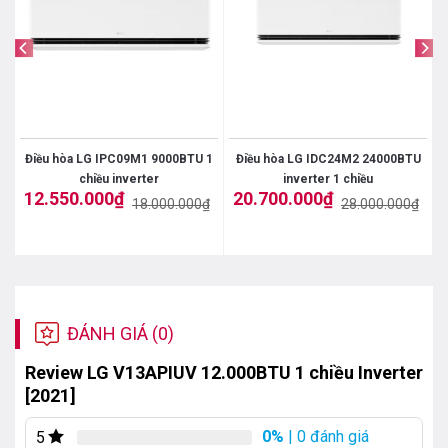
U
Điều hòa LG IPC09M1 9000BTU 1
Điều hòa LG IDC24M2 24000BTU
chiều inverter
inverter 1 chiều
12.550.000
₫
20.700.000
₫
₫
18.000.000
₫
28.000.000
₫
Giá
Giá
Giá
Giá
gốc
hiện
gốc
hiện
là:
tại
là:
tại
18.000.000₫.
là:
28.000.000₫.
là:
12.550.000₫.
20.700.000₫.
ĐÁNH GIÁ (0)
Review LG V13APIUV 12.000BTU 1 chiều Inverter
[2021]
0%
| 0 đánh giá
5