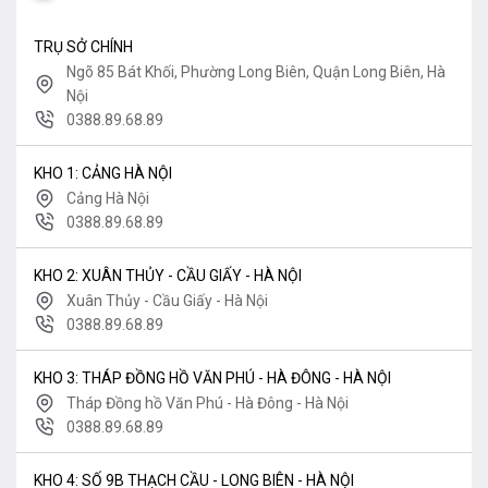
TRỤ SỞ CHÍNH
Ngõ 85 Bát Khối, Phường Long Biên, Quận Long Biên, Hà
Nội
0388.89.68.89
KHO 1: CẢNG HÀ NỘI
Cảng Hà Nội
0388.89.68.89
KHO 2: XUÂN THỦY - CẦU GIẤY - HÀ NỘI
Xuân Thủy - Cầu Giấy - Hà Nội
0388.89.68.89
KHO 3: THÁP ĐỒNG HỒ VĂN PHÚ - HÀ ĐÔNG - HÀ NỘI
Tháp Đồng hồ Văn Phú - Hà Đông - Hà Nội
0388.89.68.89
KHO 4: SỐ 9B THẠCH CẦU - LONG BIÊN - HÀ NỘI