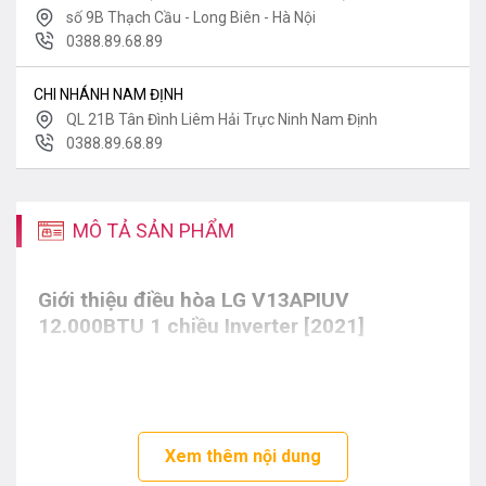
số 9B Thạch Cầu - Long Biên - Hà Nội
0388.89.68.89
CHI NHÁNH NAM ĐỊNH
QL 21B Tân Đình Liêm Hải Trực Ninh Nam Định
0388.89.68.89
MÔ TẢ SẢN PHẨM
Giới thiệu điều hòa
LG V13APIUV
12.000BTU 1 chiều Inverter [2021]
Xem thêm nội dung