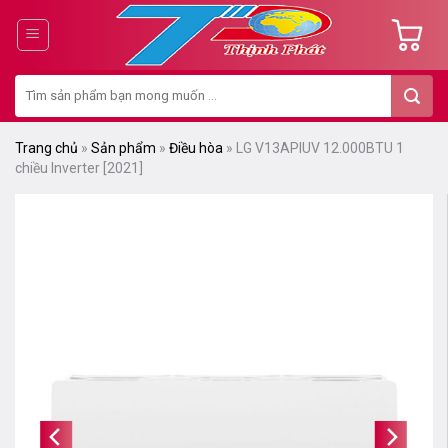
Chuyển
đến
nội
Tìm
dung
kiếm:
Trang chủ
»
Sản phẩm
»
Điều hòa
»
LG V13APIUV 12.000BTU 1
chiều Inverter [2021]