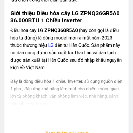
Giới thiệu
Điều hòa cây LG ZPNQ36GR5A0
36.000BTU 1 Chiều Inverter
Điều hòa cây LG
ZPNQ36GR5A0
(hay còn gọi là điều
hòa tủ đứng) là dòng model mới ra mắt năm 2023
thuộc thương hiệu
LG
đến từ Hàn Quốc. Sản phẩm này
có dàn nóng được sản xuất tại Thái Lan và dàn lạnh
được sản xuất tại Hàn Quốc sau đó nhập khẩu nguyên
kiện về Việt Nam.
Đây là dòng điều hòa 1 chiều Inverter, sử dụng nguồn điện
1 pha , đáp ứng khả năng làm mát cho nhiều không gian
lớn từ phòng khách, văn phòng làm việc, nhà hàng, sảnh
hội nghị, khách sạn…
Ưu điểm của điều hòa tủ đứng LG
ZPNQ36GR5A0 1 chiều inverter