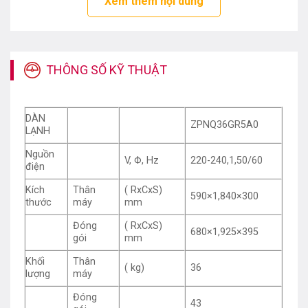
Xem thêm nội dung
Vậy
ZPNQ36GR5A0
có những ưu điểm nổi bật nào?
Cùng chúng tôi tìm hiểu nhé:
Thiết kế hiện đại
THÔNG SỐ KỸ THUẬT
DÀN
ZPNQ36GR5A0
LẠNH
Nguồn
V, Φ, Hz
220-240,1,50/60
điện
Kích
Thân
( RxCxS)
590×1,840×300
thước
máy
mm
Đóng
( RxCxS)
680×1,925×395
gói
mm
Khối
Thân
( kg)
36
lượng
máy
Đóng
43