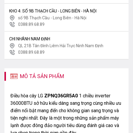
KHO 4: SỐ 9B THẠCH CẦU - LONG BIÊN - HÀ NỘI
số 9B Thạch Cầu - Long Biên - Hà Nội
0388.89.68.89
CHI NHÁNH NAM ĐỊNH
QL 21B Tân Đình Liêm Hải Trực Ninh Nam Định
0388.89.68.89
MÔ TẢ SẢN PHẨM
Điều hòa cây LG
ZPNQ36GR5A0
1 chiều inverter
36000BTU sở hữu kiểu dáng sang trọng cùng nhiều ưu
điểm nổi bật mang đến cho không gian sang trọng và
tiện nghi nhất. Đây là một trong những sản phẩm máy
lạnh được đông đảo người tiêu dùng đánh giá cao và
lựa chọn trong thời gian gần đây.