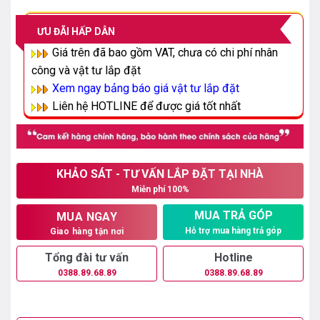
là:
tại
51.000.000₫.
là:
ƯU ĐÃI HẤP DẪN
40.000.000₫.
Giá trên đã bao gồm VAT, chưa có chi phí nhân
công và vật tư lắp đặt
Xem ngay bảng báo giá vật tư lắp đặt
L
iên hệ HOTLINE để được giá tốt nhất
KHẢO SÁT - TƯ VẤN LẮP ĐẶT TẠI NHÀ
Miễn phí 100%
MUA TRẢ GÓP
MUA NGAY
Hỗ trợ mua hàng trả góp
Giao hàng tận nơi
Tổng đài tư vấn
Hotline
0388.89.68.89
0388.89.68.89