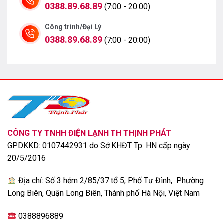
hại về điện.
0388.89.68.89
(7:00 - 20:00)
Bền bỉ với thời gian
Công trình/Đại Lý
0388.89.68.89
(7:00 - 20:00)
CÔNG TY TNHH ĐIỆN LẠNH TH THỊNH PHÁT
GPDKKD: 0107442931 do Sở KHĐT Tp. HN cấp ngày
20/5/2016
Địa chỉ: Số 3 hẻm 2/85/37 tổ 5, Phố Tư Đình, Phường
Long Biên, Quận Long Biên, Thành phố Hà Nội, Việt Nam
0388896889