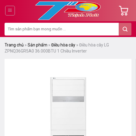
Chuyển
đến
nội
Tìm
dung
kiếm:
Trang chủ
»
Sản phẩm
»
Điều hòa cây
»
Điều hòa cây LG
ZPNQ36GR5A0 36.000BTU 1 Chiều Inverter